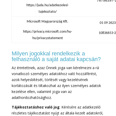
76756397-
https://juda.hu/adatkezelesi-
tajekoztato/
Microsoft Magyarország Kft.
01 09 262
https://privacy.microsoft.com/hu-
10836653-2
hu/privacystatement
Milyen jogokkal rendelkezik a
felhasználó a saját adatai kapcsán?
Az érintettnek, azaz Önnek joga van kérelmezni a rá
vonatkozó személyes adatokhoz való hozzáférést,
azok helyesbítését, törlését vagy kezelésének
korlátozását és tiltakozhat az ilyen személyes adatok
kezelése ellen, valamint joga van az
adathordozhatósághoz.
Tájékoztatáshoz való jog
: Kérésére az adatkezelő
részletes tájékoztatást nyújt az általa kezelt adatokról,