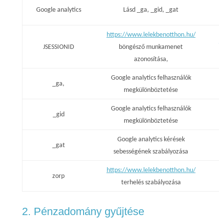
Google analytics
Lásd _ga, _gid, _gat
https://www.lelekbenotthon.hu/
JSESSIONID
böngésző munkamenet
azonosítása,
Google analytics felhasználók
_ga,
megkülönböztetése
Google analytics felhasználók
_gid
megkülönböztetése
Google analytics kérések
_gat
sebességének szabályozása
https://www.lelekbenotthon.hu/
zorp
terhelés szabályozása
2. Pénzadomány gyűjtése