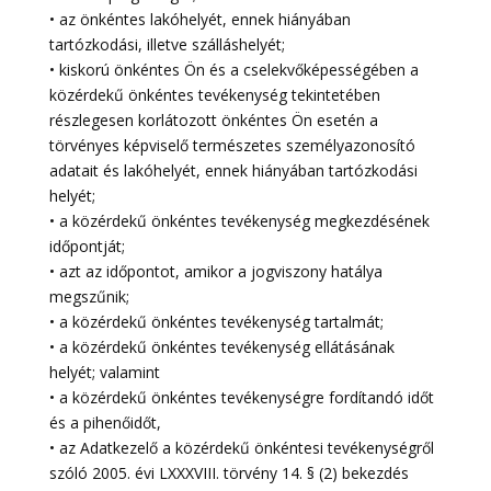
• az önkéntes lakóhelyét, ennek hiányában
tartózkodási, illetve szálláshelyét;
• kiskorú önkéntes Ön és a cselekvőképességében a
közérdekű önkéntes tevékenység tekintetében
részlegesen korlátozott önkéntes Ön esetén a
törvényes képviselő természetes személyazonosító
adatait és lakóhelyét, ennek hiányában tartózkodási
helyét;
• a közérdekű önkéntes tevékenység megkezdésének
időpontját;
• azt az időpontot, amikor a jogviszony hatálya
megszűnik;
• a közérdekű önkéntes tevékenység tartalmát;
• a közérdekű önkéntes tevékenység ellátásának
helyét; valamint
• a közérdekű önkéntes tevékenységre fordítandó időt
és a pihenőidőt,
• az Adatkezelő a közérdekű önkéntesi tevékenységről
szóló 2005. évi LXXXVIII. törvény 14. § (2) bekezdés