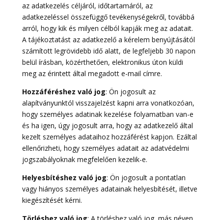
az adatkezelés céljáról, időtartamáról, az
adatkezeléssel összefüggő tevékenységekről, továbbá
arról, hogy kik és milyen célból kapják meg az adatait.
A tájékoztatást az adatkezelő a kérelem benyújtásától
számított legrövidebb idő alatt, de legfeljebb 30 napon
belül írásban, közérthetően, elektronikus úton küldi
meg az érintett által megadott e-mail címre.
Hozzáféréshez való jog
: Ön jogosult az
alapítványunktól visszajelzést kapni arra vonatkozóan,
hogy személyes adatinak kezelése folyamatban van-e
és ha igen, úgy jogosult arra, hogy az adatkezelő által
kezelt személyes adataihoz hozzáférést kapjon. Ezáltal
ellenőrizheti, hogy személyes adatait az adatvédelmi
jogszabályoknak megfelelően kezelik-e.
Helyesbítéshez való jog
: Ön jogosult a pontatlan
vagy hiányos személyes adatainak helyesbítését, illetve
kiegészítését kérni.
Törléshez való jog
: A törléshez való jog, más néven