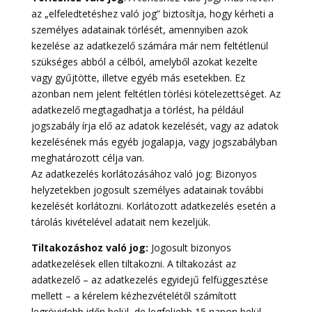
az „elfeledtetéshez való jog” biztosítja, hogy kérheti a
személyes adatainak törlését, amennyiben azok
kezelése az adatkezelő számára már nem feltétlenül
szükséges abból a célból, amelyből azokat kezelte
vagy gyűjtötte, illetve egyéb más esetekben. Ez
azonban nem jelent feltétlen törlési kötelezettséget. Az
adatkezelő megtagadhatja a törlést, ha például
jogszabály írja elő az adatok kezelését, vagy az adatok
kezelésének más egyéb jogalapja, vagy jogszabályban
meghatározott célja van.
Az adatkezelés korlátozásához való jog: Bizonyos
helyzetekben jogosult személyes adatainak további
kezelését korlátozni. Korlátozott adatkezelés esetén a
tárolás kivételével adatait nem kezeljük.
Tiltakozáshoz való jog:
Jogosult bizonyos
adatkezelések ellen tiltakozni. A tiltakozást az
adatkezelő – az adatkezelés egyidejű felfüggesztése
mellett – a kérelem kézhezvételétől számított
legrövidebb időn belül, de legfeljebb 15 napon belül