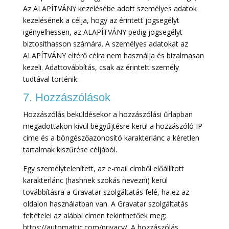
Az ALAPÍTVÁNY kezelésébe adott személyes adatok
kezelésének a célja, hogy az érintett jogsegélyt
igényelhessen, az ALAPÍTVÁNY pedig jogsegélyt
biztosíthasson számára. A személyes adatokat az
ALAPÍTVÁNY eltérő célra nem használja és bizalmasan
kezeli. Adattovábbítás, csak az érintett személy
tudtával történik.
7. Hozzászólások
Hozzászólás beküldésekor a hozzászólási űrlapban
megadottakon kívül begyűjtésre kerül a hozzászóló IP
címe és a böngészőazonosító karakterlánc a kéretlen
tartalmak kiszűrése céljából.
Egy személytelenített, az e-mail címből előállított
karakterlánc (hashnek szokás nevezni) kerül
továbbításra a Gravatar szolgáltatás felé, ha ez az
oldalon használatban van. A Gravatar szolgáltatás
feltételei az alábbi címen tekinthetőek meg:
https://automattic.com/privacy/. A hozzászólás