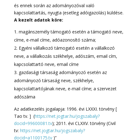
és ennek során az adományozóval való
kapcsolattartás, nyugta (esetleg adóigazolás) küldése.
A kezelt adatok köre:
magánszemély támogató esetén a támogató neve,
címe, e-mail címe, adóazonosító száma;
Egyéni vállalkozó támogató esetén a vállalkozó
neve, a vállalkozás székhelye, adószám, email cím,
kapcsolattartó neve, email címe
gazdasági társaság adományozó esetén az
adományozó társaság neve, székhelye,
kapcsolattartójának neve, e-mail címe; a szervezet
adószáma
Az adatkezelés jogalapja: 1996. évi LXXXI. törvény [
Tao tv. ]
(
https://net.jogtar.hu/jogszabaly?
docid=99600081.tv
); 2011. évi CLXXV. törvény (Civil
tv:
https://net.jogtar.hu/jogszabaly?
docid=a1100175.tv
)”