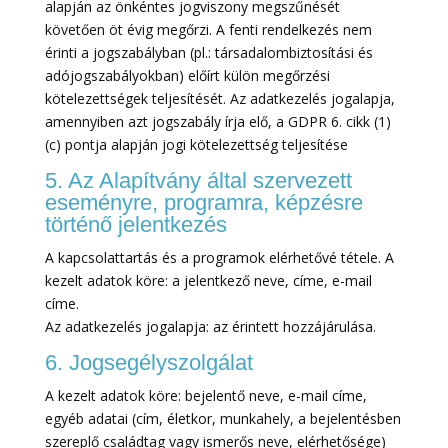
alapján az önkéntes jogviszony megszűnését
követően öt évig megőrzi. A fenti rendelkezés nem
érinti a jogszabályban (pl.: társadalombiztosítási és
adójogszabályokban) előírt külön megőrzési
kötelezettségek teljesítését. Az adatkezelés jogalapja,
amennyiben azt jogszabály írja elő, a GDPR 6. cikk (1)
(c) pontja alapján jogi kötelezettség teljesítése
5. Az Alapítvány által szervezett
eseményre, programra, képzésre
történő jelentkezés
A kapcsolattartás és a programok elérhetővé tétele. A
kezelt adatok köre: a jelentkező neve, címe, e-mail
címe.
Az adatkezelés jogalapja: az érintett hozzájárulása.
6. Jogsegélyszolgálat
A kezelt adatok köre: bejelentő neve, e-mail címe,
egyéb adatai (cím, életkor, munkahely, a bejelentésben
szereplő családtag vagy ismerős neve, elérhetősége)