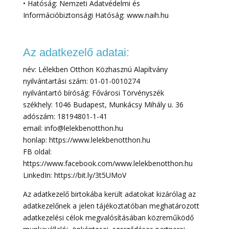
• Hatóság: Nemzeti Adatvédelmi és
Információbiztonsági Hatóság: www.naih.hu
Az adatkezelő adatai:
név: Lélekben Otthon Közhasznú Alapítvány
nyilvántartási szám: 01-01-0010274
nyilvántartó bíróság: Fővárosi Törvényszék
székhely: 1046 Budapest, Munkácsy Mihály u. 36
adószám: 18194801-1-41
email: info@lelekbenotthon.hu
honlap: https://www.lelekbenotthon.hu
FB oldal:
https://www.facebook.com/www.lelekbenotthon.hu
LinkedIn: https://bit.ly/3t5UMoV
Az adatkezelő birtokába került adatokat kizárólag az
adatkezelőnek a jelen tájékoztatóban meghatározott
adatkezelési célok megvalósításában közreműködő