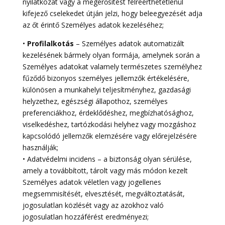
nyilatkozat vagy a megerősítést félreérthetetlenül
kifejező cselekedet útján jelzi, hogy beleegyezését adja
az őt érintő Személyes adatok kezeléséhez;
•
Profilalkotás
– Személyes adatok automatizált
kezelésének bármely olyan formája, amelynek során a
Személyes adatokat valamely természetes személyhez
fűződő bizonyos személyes jellemzők értékelésére,
különösen a munkahelyi teljesítményhez, gazdasági
helyzethez, egészségi állapothoz, személyes
preferenciákhoz, érdeklődéshez, megbízhatósághoz,
viselkedéshez, tartózkodási helyhez vagy mozgáshoz
kapcsolódó jellemzők elemzésére vagy előrejelzésére
használják;
• Adatvédelmi incidens – a biztonság olyan sérülése,
amely a továbbított, tárolt vagy más módon kezelt
Személyes adatok véletlen vagy jogellenes
megsemmisítését, elvesztését, megváltoztatását,
jogosulatlan közlését vagy az azokhoz való
jogosulatlan hozzáférést eredményezi;