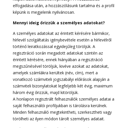
elfogadása után, a hozzászólásunk tartalma és a profil
képünk is megjelenik nyilvánosan.
Mennyi ideig őrizzük a személyes adatokat?
A személyes adatokat az érintett kérésére bármikor,
hírlevél szolgáltatás igénybevétele esetén a hírlevélről
történő leiratkozással egyidejűleg töröljük. A
regisztráció során megadott adatokat szintén az
érintett kérésére, ennek hiányában a regisztráció
megszűnésével töröljük, kivéve azokat az adatokat,
amelyek számlákra kerültek (név, cím), mert a
vonatkozó számviteli jogszabályi előírások alapján a
számviteli bizonylatokat legfeljebb két évig, maximum
három évig őrizzük, majd kitöröljük.
A honlapon regisztrált felhasználók személyes adatai a
saját felhasználói profiljukban is tárolásra kerülnek.
Minden felhasználó megtekintheti, szerkesztheti vagy
törölheti az ilyen módon tárolt személyes adatait.