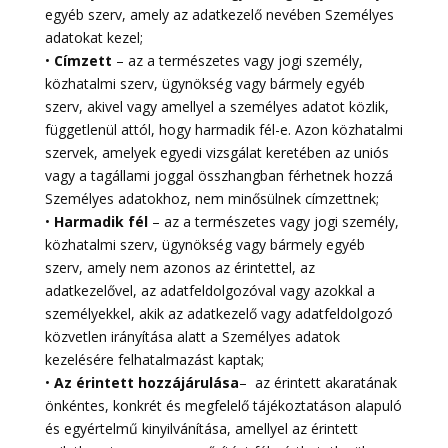
egyéb szerv, amely az adatkezelő nevében Személyes
adatokat kezel;
•
Címzett
– az a természetes vagy jogi személy,
közhatalmi szerv, ügynökség vagy bármely egyéb
szerv, akivel vagy amellyel a személyes adatot közlik,
függetlenül attól, hogy harmadik fél-e. Azon közhatalmi
szervek, amelyek egyedi vizsgálat keretében az uniós
vagy a tagállami joggal összhangban férhetnek hozzá
Személyes adatokhoz, nem minősülnek címzettnek;
•
Harmadik fél
– az a természetes vagy jogi személy,
közhatalmi szerv, ügynökség vagy bármely egyéb
szerv, amely nem azonos az érintettel, az
adatkezelővel, az adatfeldolgozóval vagy azokkal a
személyekkel, akik az adatkezelő vagy adatfeldolgozó
közvetlen irányítása alatt a Személyes adatok
kezelésére felhatalmazást kaptak;
•
Az érintett hozzájárulása
–
az érintett akaratának
önkéntes, konkrét és megfelelő tájékoztatáson alapuló
és egyértelmű kinyilvánítása, amellyel az érintett