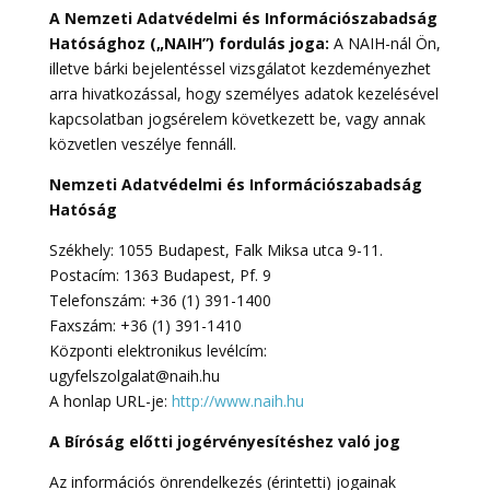
A Nemzeti Adatvédelmi és Információszabadság
Hatósághoz („NAIH”) fordulás joga:
A NAIH-nál Ön,
illetve bárki bejelentéssel vizsgálatot kezdeményezhet
arra hivatkozással, hogy személyes adatok kezelésével
kapcsolatban jogsérelem következett be, vagy annak
közvetlen veszélye fennáll.
Nemzeti Adatvédelmi és Információszabadság
Hatóság
Székhely: 1055 Budapest, Falk Miksa utca 9-11.
Postacím: 1363 Budapest, Pf. 9
Telefonszám: +36 (1) 391-1400
Faxszám: +36 (1) 391-1410
Központi elektronikus levélcím:
ugyfelszolgalat@naih.hu
A honlap URL-je:
http://www.naih.hu
A Bíróság előtti jogérvényesítéshez való jog
Az információs önrendelkezés (érintetti) jogainak