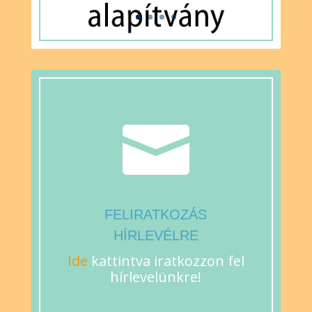

FELIRATKOZÁS
HÍRLEVÉLRE
Ide
kattintva iratkozzon fel
hírlevelünkre!