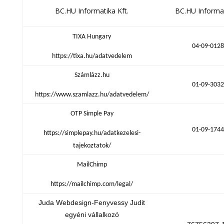
BC.HU Informatika Kft.
BC.HU Informat
TIXA Hungary
04-09-012
https://tixa.hu/adatvedelem
Számlázz.hu
01-09-303
https://www.szamlazz.hu/adatvedelem/
OTP Simple Pay
01-09-174
https://simplepay.hu/adatkezelesi-
tajekoztatok/
MailChimp
https://mailchimp.com/legal/
Juda Webdesign-Fenyvessy Judit
egyéni vállalkozó