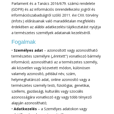
Parlament és a Tanács 2016/679. számú rendelete
(GDPR) és az információs önrendelkezési jogról és
információszabadságról szóló 2011. évi CXII. törvény
(Infotv.) előírásainak való maradéktalan megfelelés
érdekében az alábbi adatkezelési tájékoztatást nyújtja
a természetes személyek adatainak kezeléséről.
Fogalmak
•
Személyes adat
– azonosított vagy azonosítható
természetes személyre („érintett”) vonatkozó bármely
információ; azonosítható az a természetes személy,
aki közvetlen vagy közvetett módon, különösen
valamely azonosító, például név, szám,
helymeghatározó adat, online azonosító vagy a
természetes személy testi, fiziológiai, genetikai,
szellemi, gazdasági, kulturális vagy szociális
azonosságára vonatkozó egy vagy több tényező
alapján azonosítható;
•
Adatkezelés
– a Személyes adatokon vagy