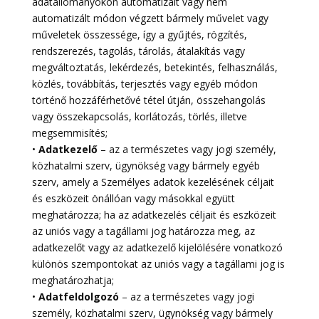
adatállományokon automatizált vagy nem
automatizált módon végzett bármely művelet vagy
műveletek összessége, így a gyűjtés, rögzítés,
rendszerezés, tagolás, tárolás, átalakítás vagy
megváltoztatás, lekérdezés, betekintés, felhasználás,
közlés, továbbítás, terjesztés vagy egyéb módon
történő hozzáférhetővé tétel útján, összehangolás
vagy összekapcsolás, korlátozás, törlés, illetve
megsemmisítés;
•
Adatkezelő
– az a természetes vagy jogi személy,
közhatalmi szerv, ügynökség vagy bármely egyéb
szerv, amely a Személyes adatok kezelésének céljait
és eszközeit önállóan vagy másokkal együtt
meghatározza; ha az adatkezelés céljait és eszközeit
az uniós vagy a tagállami jog határozza meg, az
adatkezelőt vagy az adatkezelő kijelölésére vonatkozó
különös szempontokat az uniós vagy a tagállami jog is
meghatározhatja;
•
Adatfeldolgozó
– az a természetes vagy jogi
személy, közhatalmi szerv, ügynökség vagy bármely