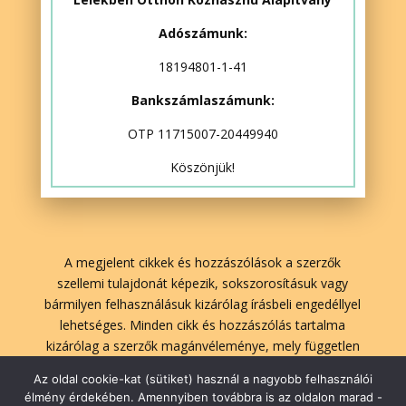
Adószámunk:
18194801-1-41
Bankszámlaszámunk:
OTP 11715007-20449940
Köszönjük!
A megjelent cikkek és hozzászólások a szerzők
szellemi tulajdonát képezik, sokszorosításuk vagy
bármilyen felhasználásuk kizárólag írásbeli engedéllyel
lehetséges. Minden cikk és hozzászólás tartalma
kizárólag a szerzők magánvéleménye, mely független
A Lélekben Otthon szerkesztőségének véleményétől.
Az oldal cookie-kat (sütiket) használ a nagyobb felhasználói
élmény érdekében. Amennyiben továbbra is az oldalon marad -