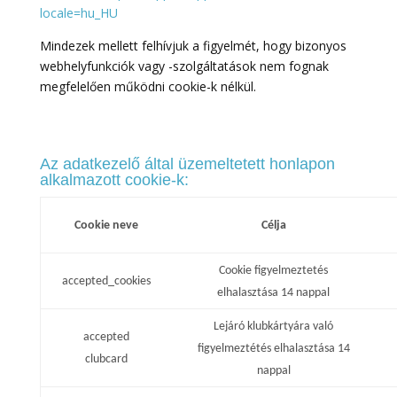
locale=hu_HU
Mindezek mellett felhívjuk a figyelmét, hogy bizonyos
webhelyfunkciók vagy -szolgáltatások nem fognak
megfelelően működni cookie-k nélkül.
Az adatkezelő által üzemeltetett honlapon
alkalmazott cookie-k:
Cookie neve
Célja
Cookie figyelmeztetés
accepted_cookies
elhalasztása 14 nappal
Lejáró klubkártyára való
accepted
figyelmeztétés elhalasztása 14
clubcard
nappal