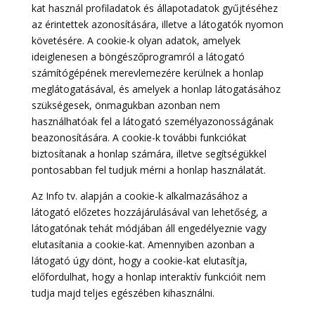
kat használ profiladatok és állapotadatok gyűjtéséhez
az érintettek azonosítására, illetve a látogatók nyomon
követésére. A cookie-k olyan adatok, amelyek
ideiglenesen a böngészőprogramról a látogató
számítógépének merevlemezére kerülnek a honlap
meglátogatásával, és amelyek a honlap látogatásához
szükségesek, önmagukban azonban nem
használhatóak fel a látogató személyazonosságának
beazonosítására. A cookie-k további funkciókat
biztosítanak a honlap számára, illetve segítségükkel
pontosabban fel tudjuk mérni a honlap használatát.
Az Info tv. alapján a cookie-k alkalmazásához a
látogató előzetes hozzájárulásával van lehetőség, a
látogatónak tehát módjában áll engedélyeznie vagy
elutasítania a cookie-kat. Amennyiben azonban a
látogató úgy dönt, hogy a cookie-kat elutasítja,
előfordulhat, hogy a honlap interaktív funkcióit nem
tudja majd teljes egészében kihasználni.