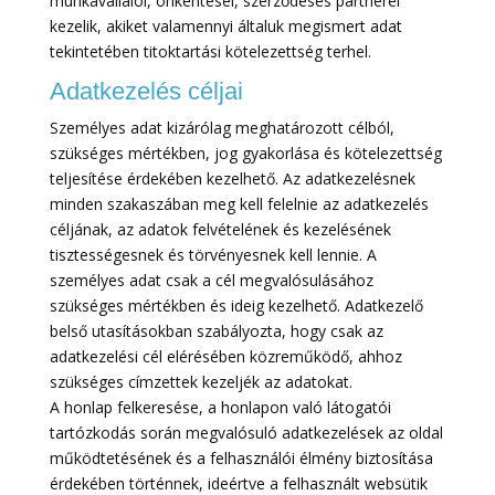
munkavállalói, önkéntesei, szerződéses partnerei
kezelik, akiket valamennyi általuk megismert adat
tekintetében titoktartási kötelezettség terhel.
Adatkezelés céljai
Személyes adat kizárólag meghatározott célból,
szükséges mértékben, jog gyakorlása és kötelezettség
teljesítése érdekében kezelhető. Az adatkezelésnek
minden szakaszában meg kell felelnie az adatkezelés
céljának, az adatok felvételének és kezelésének
tisztességesnek és törvényesnek kell lennie. A
személyes adat csak a cél megvalósulásához
szükséges mértékben és ideig kezelhető. Adatkezelő
belső utasításokban szabályozta, hogy csak az
adatkezelési cél elérésében közreműködő, ahhoz
szükséges címzettek kezeljék az adatokat.
A honlap felkeresése, a honlapon való látogatói
tartózkodás során megvalósuló adatkezelések az oldal
működtetésének és a felhasználói élmény biztosítása
érdekében történnek, ideértve a felhasznált websütik