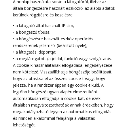
A honlap használata során a látogatóról, illetve az
általa böngészésre használt eszközről az alábbi adatok
kerülnek rögzítésre és kezelésre:
• a látogató által használt IP cím;
• a böngésző típusa;
• a böngészésre használt eszköz operációs
rendszerének jellemzői (beállított nyelv);
• a látogatás időpontja;
• a meglátogatott (al)oldal, funkció vagy szolgáltatás.
A cookie-k használatának elfogadása, engedélyezése
nem kötelező. Visszaállíthatja böngészője beállításait,
hogy az utasítsa el az összes cookie-t vagy, hogy
jelezze, ha a rendszer éppen egy cookie-t küld. A
legtöbb böngésző ugyan alapértelmezettként
automatikusan elfogadja a cookie-kat, de ezek
általában megváltoztathatóak annak érdekében, hogy
megakadályozható legyen az automatikus elfogadás
és minden alkalommal felajánlja a választás
lehetőségét.