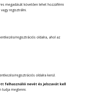
keres megadását követően lehet hozzáférni
agy regisztrálni.
lentkezési/regisztrációs oldalra, ahol az
entkezési/regisztrációs oldalra kerül.
 felhasználói nevét és jelszavát kell
lon tudja megtenni.