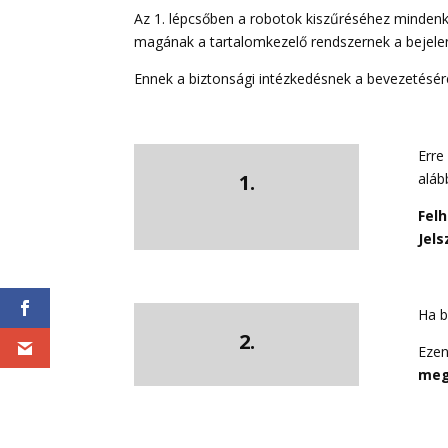
Az 1. lépcsőben a robotok kiszűréséhez mindenk
magának a tartalomkezelő rendszernek a bejelen
Ennek a biztonsági intézkedésnek a bevezetésé
Erre
1.
aláb
Felh
Jels
Ha b
2.
Ezen
meg