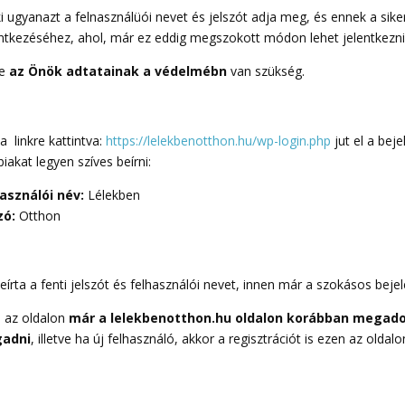
i ugyanazt a felnasználüói nevet és jelszót adja meg, és ennek a si
tkezéséhez, ahol, már ez eddig megszokott módon lehet jelentkezni v
re
az Önök adtatainak a védelmébn
van szükség.
 a linkre kattintva:
https://lelekbenotthon.hu/wp-login.php
jut el a beje
biakat legyen szíves beírni:
asználói név:
Lélekben
zó:
Otthon
eírta a fenti jelszót és felhasználói nevet, innen már a szokásos bejel
 az oldalon
már a lelekbenotthon.hu oldalon korábban megadott
adni
, illetve ha új felhasználó, akkor a regisztrációt is ezen az olda