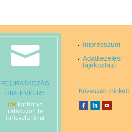
Impresszum

Adatkezelési
tájékoztató
FELIRATKOZÁS
Kövessen minket!
HÍRLEVÉLRE
Ide
kattintva
iratkozzon fel
hírlevelünkre!