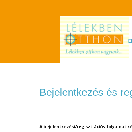
E
Bejelentkezés és re
A bejelentkezési/regisztrációs folyamat k