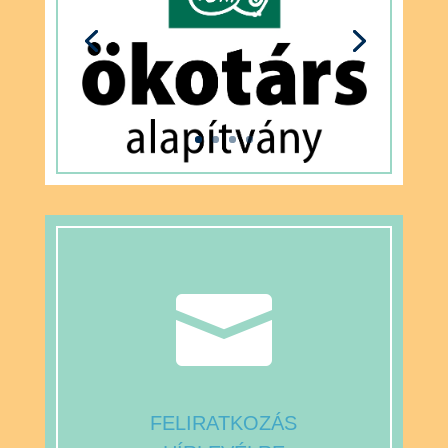

FELIRATKOZÁS