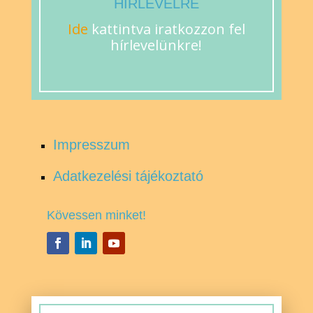
HÍRLEVÉLRE
Ide
kattintva iratkozzon fel
hírlevelünkre!
Impresszum
Adatkezelési tájékoztató
Kövessen minket!