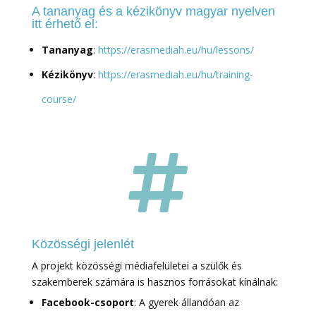
A tananyag és a kézikönyv magyar nyelven
itt érhető el:
Tananyag
:
https://erasmediah.eu/hu/lessons/
Kézikönyv
:
https://erasmediah.eu/hu/training-
course/

Közösségi jelenlét
A projekt közösségi médiafelületei a szülők és
szakemberek számára is hasznos forrásokat kínálnak:
Facebook-csoport
: A gyerek állandóan az