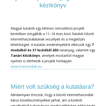
kézikönyv
Magyar kutatók egy kétéves nemzetközi projekt
keretében vizsgálták a 11–18 éves korú fiatalok túlzott
internethasználatának veszélyeit és a megelőzés
lehetőségeit. A kutatás eredményeként elkészült egy
7
modulból és 37 leckéből álló
tananyag, valamint egy
Tanári Kézikönyv
, amelyek mostantól magyar
nyelven is elérhetők a projekt honlapján:
www.erasmediah.eu.
Miért volt szükség a kutatásra?
Mindannyian érezzük, hogy a túlzott internethasználat
káros következményekkel járhat, ám a konkrét
veszélyekről tudományos megközelítésben eddig kevés