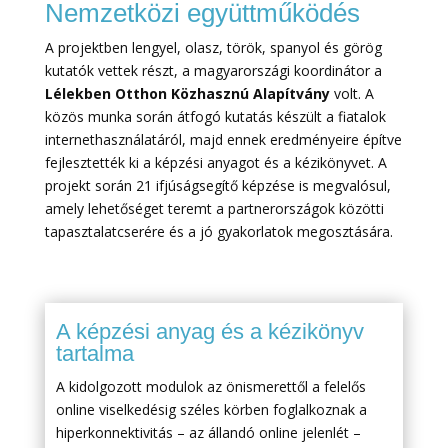
Nemzetközi együttműködés
A projektben lengyel, olasz, török, spanyol és görög
kutatók vettek részt, a magyarországi koordinátor a
Lélekben Otthon Közhasznú Alapítvány
volt. A
közös munka során átfogó kutatás készült a fiatalok
internethasználatáról, majd ennek eredményeire építve
fejlesztették ki a képzési anyagot és a kézikönyvet. A
projekt során 21 ifjúságsegítő képzése is megvalósul,
amely lehetőséget teremt a partnerországok közötti
tapasztalatcserére és a jó gyakorlatok megosztására.
A képzési anyag és a kézikönyv
tartalma
A kidolgozott modulok az önismerettől a felelős
online viselkedésig széles körben foglalkoznak a
hiperkonnektivitás – az állandó online jelenlét –