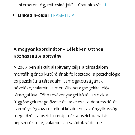
interneten lóg, mit csináljak? – Csatlakozás
itt
LinkedIn-oldal
:
ERASMEDIAH
A magyar koordinátor – Lélekben Otthon
Közhasznú Alapítvány
A 2007-ben alakult alapítvány célja a társadalom
mentálhigiénés kultúrájának fejlesztése, a pszichológia
és pszichiátria társadalmi támogatottságának
növelése, valamint a mentális betegségekkel élők
támogatása. Főbb tevékenységei közé tartozik a
függőségek megelőzése és kezelése, a depresszió és
személyiségzavarok elleni küzdelem, az öngyilkosság-
megelőzés, a pszichoterápia és a pszichoanalízis
népszerűsítése, valamint a családok védelme.