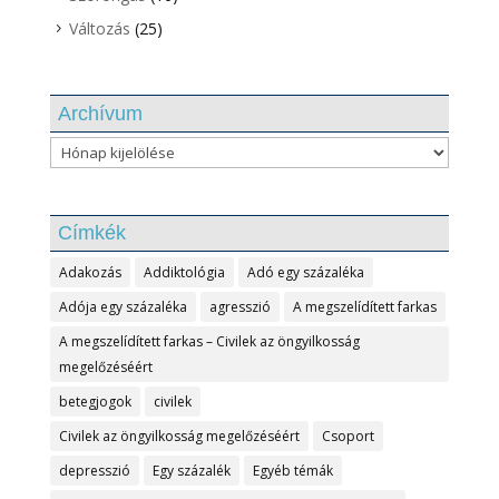
Változás
(25)
Archívum
Archívum
Címkék
Adakozás
Addiktológia
Adó egy százaléka
Adója egy százaléka
agresszió
A megszelídített farkas
A megszelídített farkas – Civilek az öngyilkosság
megelőzéséért
betegjogok
civilek
Civilek az öngyilkosság megelőzéséért
Csoport
depresszió
Egy százalék
Egyéb témák