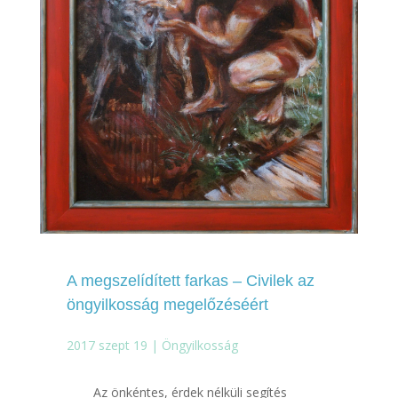
A megszelídített farkas – Civilek az
öngyilkosság megelőzéséért
2017 szept 19
|
Öngyilkosság
Az önkéntes, érdek nélküli segítés