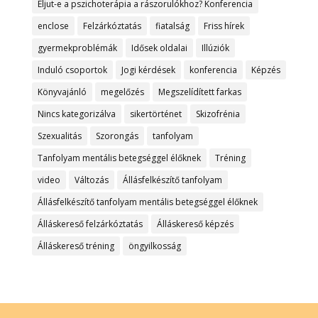
Eljut-e a pszichoterápia a rászorulókhoz? Konferencia
enclose
Felzárkóztatás
fiatalság
Friss hírek
gyermekproblémák
Idősek oldalai
Illúziók
Induló csoportok
Jogi kérdések
konferencia
Képzés
Könyvajánló
megelőzés
Megszelídített farkas
Nincs kategorizálva
sikertörténet
Skizofrénia
Szexualitás
Szorongás
tanfolyam
Tanfolyam mentális betegséggel élőknek
Tréning
video
Változás
Állásfelkészítő tanfolyam
Állásfelkészítő tanfolyam mentális betegséggel élőknek
Álláskereső felzárkóztatás
Álláskereső képzés
Álláskereső tréning
öngyilkosság