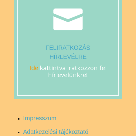

FELIRATKOZÁS
HÍRLEVÉLRE
Ide
kattintva iratkozzon fel
hírlevelünkre!
Impresszum
Adatkezelési tájékoztató