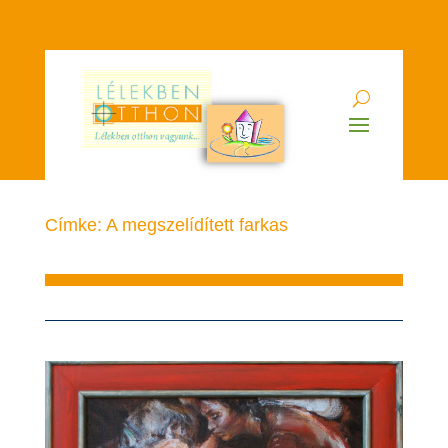
Címke: A megszelídített farkas