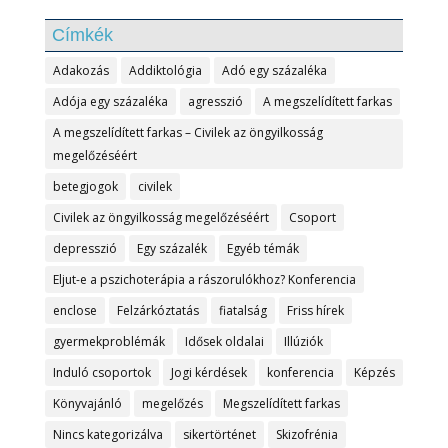
Címkék
Adakozás
Addiktológia
Adó egy százaléka
Adója egy százaléka
agresszió
A megszelídített farkas
A megszelídített farkas – Civilek az öngyilkosság
megelőzéséért
betegjogok
civilek
Civilek az öngyilkosság megelőzéséért
Csoport
depresszió
Egy százalék
Egyéb témák
Eljut-e a pszichoterápia a rászorulókhoz? Konferencia
enclose
Felzárkóztatás
fiatalság
Friss hírek
gyermekproblémák
Idősek oldalai
Illúziók
Induló csoportok
Jogi kérdések
konferencia
Képzés
Könyvajánló
megelőzés
Megszelídített farkas
Nincs kategorizálva
sikertörténet
Skizofrénia