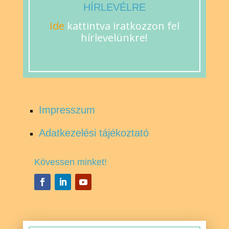
HÍRLEVÉLRE
Ide
kattintva iratkozzon fel
hírlevelünkre!
Impresszum
Adatkezelési tájékoztató
Kövessen minket!