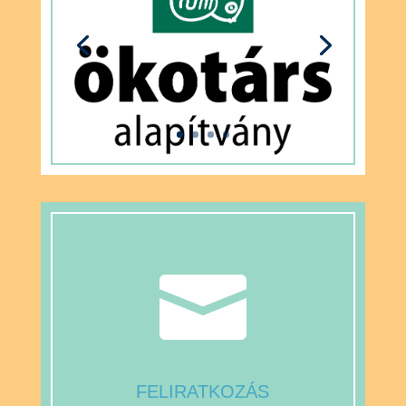

FELIRATKOZÁS