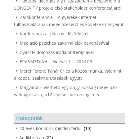
Tudatos idősödés a 21. században – beszámoló a
LONGEVITY projekt első stakeholder konferenciájáról
Zárókonferencia – A gyerekek internet
túlhasználatának megelőzéséről és következményeiről
Konferencia a tudatos idősödésről
Mediáció pszichés zavarral élők bevonásával
Gyászfeldolgozás irodalomterápiával
ERASMEDIAH – Hírlevél 1. – 2024.03.
Mérei Ferenc Tanár úr és a közös munka, valamint
a közös, szakmai utazások együtt
Magyarul is elérhető egy öngyilkosság megelőző
webapplikáció, a12 lépéses biztonsági terv
Kategóriák
40 éves kor körül minden férfi…
(10)
Addiktológia
(22)