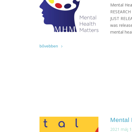
Mental Hea
RESEARCH 
JUST RELEA
was release
mental heal
bővebben
Mental 
2021 máj 