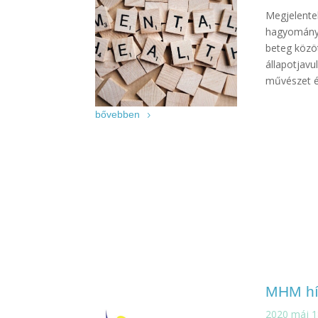
Megjelente
hagyományo
beteg közö
állapotjavu
művészet és
bővebben
MHM hír
2020 máj 