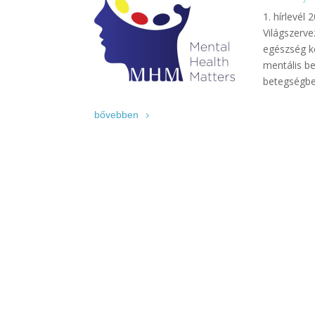
1. hírlevél
Világszerve
egészség k
mentális b
betegségben
bővebben