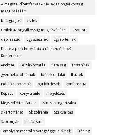
A megszelídített farkas – Civilek az öngyilkosság
megelőzéséért
betegjogok
civilek
Civilek az öngyilkosság megelőzéséért
Csoport
depresszió
Egy százalék
Egyéb témák
Eljut-e a pszichoterápia a rászorulókhoz?
Konferencia
enclose
Felzárkóztatás
fiatalság
Friss hírek
gyermekproblémák
Idősek oldalai
Illúziók
Induló csoportok
Jogi kérdések
konferencia
Képzés
Könyvajánló
megelőzés
Megszelídített farkas
Nincs kategorizálva
sikertörténet
Skizofrénia
Szexualitás
Szorongás
tanfolyam
Tanfolyam mentális betegséggel élőknek
Tréning