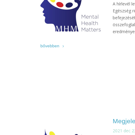
A hírlevél 
Egészség ré
befejezésé
összefoglal
eredményeir
bővebben
Megjele
2021 dec 2