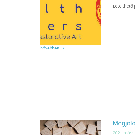
Letölthető 
bővebben
Megjele
2021 márc