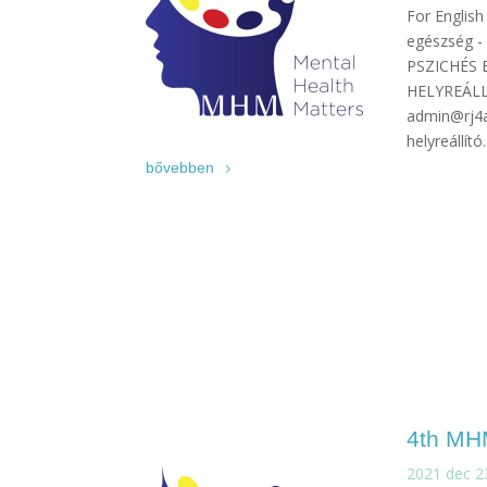
For English
egészség -
PSZICHÉS
HELYREÁLL
admin@rj4a
helyreállító.
bővebben
4th MH
2021 dec 2