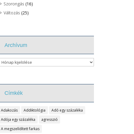
Szorongás
(16)
Változás
(25)
Archívum
Archívum
Címkék
Adakozás
Addiktológia
Adó egy százaléka
Adója egy százaléka
agresszió
A megszelídített farkas