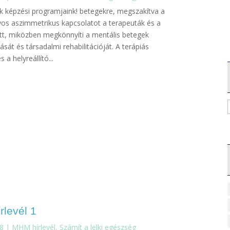
k képzési programjaink! betegekre, megszakítva a
s aszimmetrikus kapcsolatot a terapeuták és a
tt, miközben megkönnyíti a mentális betegek
lását és társadalmi rehabilitációját. A terápiás
 a helyreállító...
levél 1
18
|
MHM hírlevél
,
Számít a lelki egészség