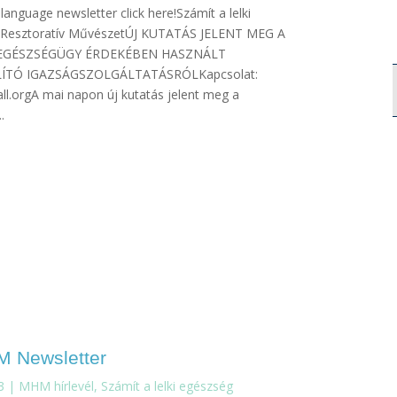
 language newsletter click here!Számít a lelki
 Resztoratív MűvészetÚJ KUTATÁS JELENT MEG A
 EGÉSZSÉGÜGY ÉRDEKÉBEN HASZNÁLT
ÍTÓ IGAZSÁGSZOLGÁLTATÁSRÓLKapcsolat:
ll.orgA mai napon új kutatás jelent meg a
..
M Newsletter
3
|
MHM hírlevél
,
Számít a lelki egészség