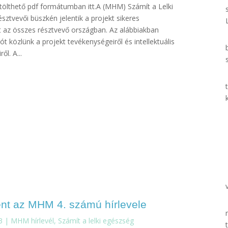
letölthető pdf formátumban itt.A (MHM) Számít a Lelki
sztvevői büszkén jelentik a projekt sikeres
t az összes résztvevő országban. Az alábbiakban
ót közlünk a projekt tevékenységeiről és intellektuális
ől. A...
nt az MHM 4. számú hírlevele
3
|
MHM hírlevél
,
Számít a lelki egészség