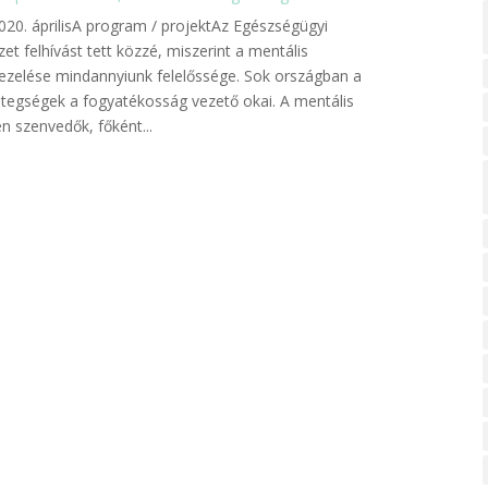
 2020. áprilisA program / projektAz Egészségügyi
zet felhívást tett közzé, miszerint a mentális
ezelése mindannyiunk felelőssége. Sok országban a
etegségek a fogyatékosság vezető okai. A mentális
 szenvedők, főként...