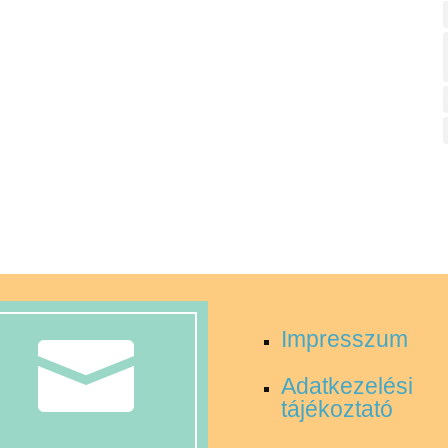
Impresszum

Adatkezelési
tájékoztató