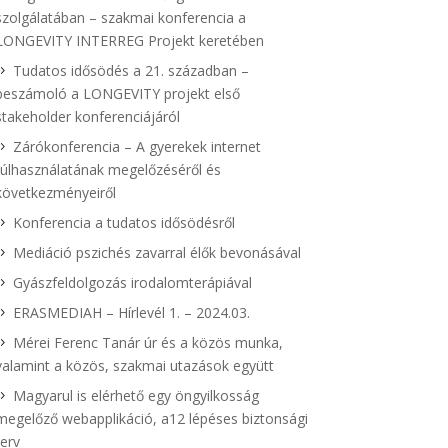
szolgálatában – szakmai konferencia a
LONGEVITY INTERREG Projekt keretében
Tudatos idősödés a 21. században –
beszámoló a LONGEVITY projekt első
stakeholder konferenciájáról
Zárókonferencia – A gyerekek internet
túlhasználatának megelőzéséről és
következményeiről
Konferencia a tudatos idősödésről
Mediáció pszichés zavarral élők bevonásával
Gyászfeldolgozás irodalomterápiával
ERASMEDIAH – Hírlevél 1. – 2024.03.
Mérei Ferenc Tanár úr és a közös munka,
valamint a közös, szakmai utazások együtt
Magyarul is elérhető egy öngyilkosság
megelőző webapplikáció, a12 lépéses biztonsági
terv