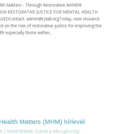
lth Matters - Through Restorative ArtNEW
ON RESTORATIVE JUSTICE FOR MENTAL HEALTH
SEDContact: admin@rj4all.orgToday, new research
d on the role of restorative justice for improving the
th especially those within...
Health Matters (MHM) hírlevél
10
|
MHM hírlevél
,
Számít a lelki egészség