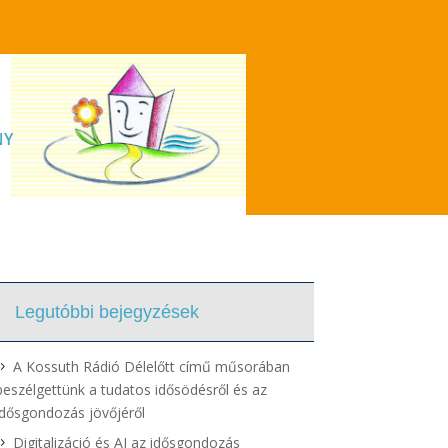
NY
Legutóbbi bejegyzések
A Kossuth Rádió Délelőtt című műsorában
beszélgettünk a tudatos idősödésről és az
idősgondozás jövőjéről
Digitalizáció és AI az idősgondozás