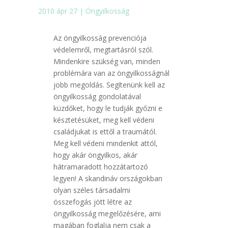
2010 ápr 27
|
Öngyilkosság
Az öngyilkosság prevenciója
védelemről, megtartásról szól.
Mindenkire szükség van, minden
problémára van az öngyilkosságnál
jobb megoldás. Segítenünk kell az
öngyilkosság gondolatával
küzdőket, hogy le tudják győzni e
késztetésüket, meg kell védeni
családjukat is ettől a traumától.
Meg kell védeni mindenkit attól,
hogy akár öngyilkos, akár
hátramaradott hozzátartozó
legyen! A skandináv országokban
olyan széles társadalmi
összefogás jött létre az
öngyilkosság megelőzésére, ami
magában foglalja nem csak a