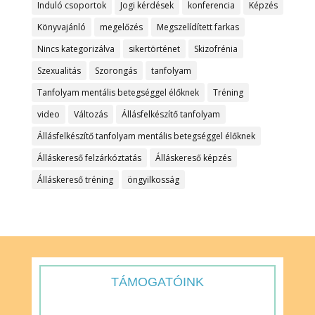
Induló csoportok
Jogi kérdések
konferencia
Képzés
Könyvajánló
megelőzés
Megszelídített farkas
Nincs kategorizálva
sikertörténet
Skizofrénia
Szexualitás
Szorongás
tanfolyam
Tanfolyam mentális betegséggel élőknek
Tréning
video
Változás
Állásfelkészítő tanfolyam
Állásfelkészítő tanfolyam mentális betegséggel élőknek
Álláskereső felzárkóztatás
Álláskereső képzés
Álláskereső tréning
öngyilkosság
TÁMOGATÓINK