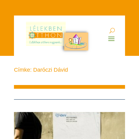
Címke: Daróczi Dávid