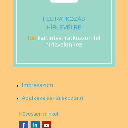
FELIRATKOZÁS
HÍRLEVÉLRE
Ide
kattintva iratkozzon fel
hírlevelünkre!
Impresszum
Adatkezelési tájékoztató
Kövessen minket!