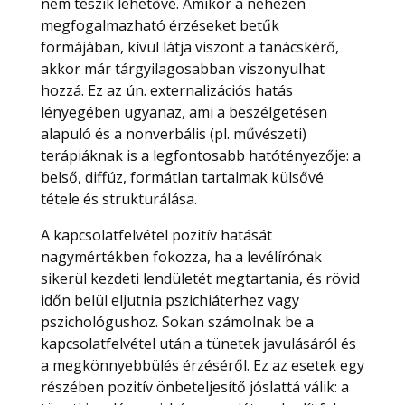
nem teszik lehetővé. Amikor a nehezen
megfogalmazható érzéseket betűk
formájában, kívül látja viszont a tanácskérő,
akkor már tárgyilagosabban viszonyulhat
hozzá. Ez az ún. externalizációs hatás
lényegében ugyanaz, ami a beszélgetésen
alapuló és a nonverbális (pl. művészeti)
terápiáknak is a legfontosabb hatótényezője: a
belső, diffúz, formátlan tartalmak külsővé
tétele és strukturálása.
A kapcsolatfelvétel pozitív hatását
nagymértékben fokozza, ha a levélírónak
sikerül kezdeti lendületét megtartania, és rövid
időn belül eljutnia pszichiáterhez vagy
pszichológushoz. Sokan számolnak be a
kapcsolatfelvétel után a tünetek javulásáról és
a megkönnyebbülés érzéséről. Ez az esetek egy
részében pozitív önbeteljesítő jóslattá válik: a