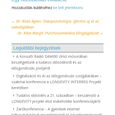
Hozzászólás küldéséhez
be kell jelentkezni
.
←
Dr. Riskó Ágnes: Onkopszichológia: ígéretes új út az
onkológiában
Dr. Kása Margit: Pszichoszomatikus bőrgyógyászat
→
Legutóbbi bejegyzések
A Kossuth Rádió Délelőtt című műsorában
beszélgettünk a tudatos idősödésről és az
idősgondozás jövőjéről
Digitalizáció és AI az idősgondozás szolgálatában –
szakmai konferencia a LONGEVITY INTERREG Projekt
keretében
Tudatos idősödés a 21. században – beszámoló a
LONGEVITY projekt első stakeholder konferenciájáról
Zárókonferencia – A gyerekek internet
túlhasználatának megelőzéséről és következményeiről