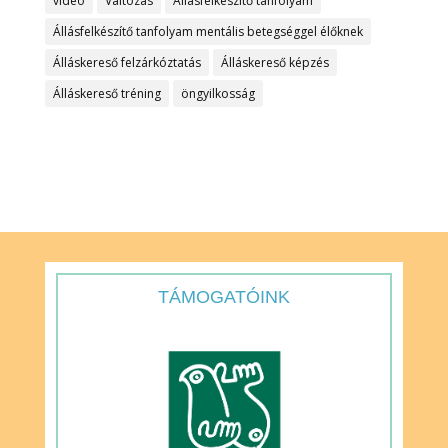
video
Változás
Állásfelkészítő tanfolyam
Állásfelkészítő tanfolyam mentális betegséggel élőknek
Álláskereső felzárkóztatás
Álláskereső képzés
Álláskereső tréning
öngyilkosság
TÁMOGATÓINK