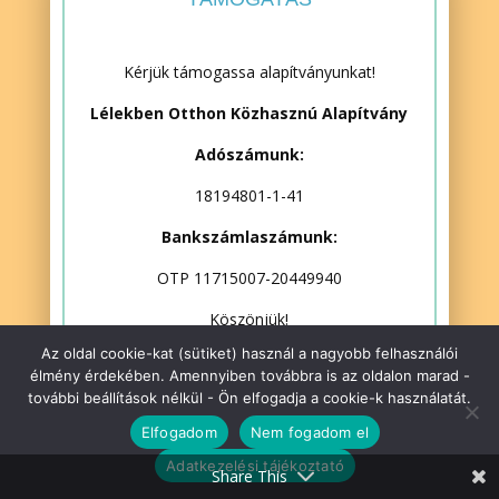
Kérjük támogassa alapítványunkat!
Lélekben Otthon Közhasznú Alapítvány
Adószámunk:
18194801-1-41
Bankszámlaszámunk:
OTP 11715007-20449940
Köszönjük!
Az oldal cookie-kat (sütiket) használ a nagyobb felhasználói
élmény érdekében. Amennyiben továbbra is az oldalon marad -
további beállítások nélkül - Ön elfogadja a cookie-k használatát.
Elfogadom
Nem fogadom el
A megjelent cikkek és hozzászólások a szerzők
szellemi tulajdonát képezik, sokszorosításuk vagy
Adatkezelési tájékoztató
Share This
bármilyen felhasználásuk kizárólag írásbeli engedéllyel