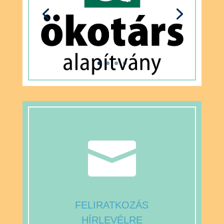

FELIRATKOZÁS
HÍRLEVÉLRE