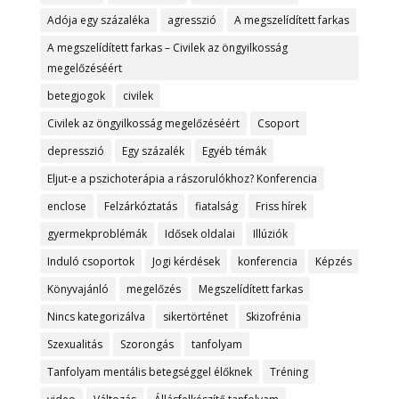
Adója egy százaléka
agresszió
A megszelídített farkas
A megszelídített farkas – Civilek az öngyilkosság
megelőzéséért
betegjogok
civilek
Civilek az öngyilkosság megelőzéséért
Csoport
depresszió
Egy százalék
Egyéb témák
Eljut-e a pszichoterápia a rászorulókhoz? Konferencia
enclose
Felzárkóztatás
fiatalság
Friss hírek
gyermekproblémák
Idősek oldalai
Illúziók
Induló csoportok
Jogi kérdések
konferencia
Képzés
Könyvajánló
megelőzés
Megszelídített farkas
Nincs kategorizálva
sikertörténet
Skizofrénia
Szexualitás
Szorongás
tanfolyam
Tanfolyam mentális betegséggel élőknek
Tréning