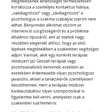
megítélésének lehetőségét természetesen
korlátozza a személyes kontaktus hiánya,
„vakdiagnózist” vagy „távdiagnózist” a
pszichológus a szakma szabályai szerint nem
adhat. Benyomást alkothat viszont az
intervenció sürgősségéről és a probléma
általános típusáról, ami az esetek nagy
részében elegendő ahhoz, hogy az első
lépések megtételében a szakember segítséget
adjon. Vannak, akik egy konkrét terápiás
módszert (pl. Gestalt-terápiát vagy
pszichoanalízist) keresnek; ezekben az
esetekben érdemesebb olyan pszichológust
javasolni, akivel a tanácskérők személyesen
beszélhetnek, mert a terápiás módszer
kiválasztásához olyan szempontokat is
figyelembe kell venni, amelyeket csak a
szakember tud felmérni.