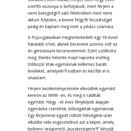
ezel?tti viszonya is befolyásolt, mert férjem a
nemi betegségt?l való félelmében mert nemi
aktust folytatni, a benne felgy?lt feszültséget
pedig én kaptam meg mint a juhász szamara.
A Psycogalaxiban megismerkedett egy 18 évvel
fiatalabb n?vel, akinek beceneve azonos volt az
én gimnáziumi becenevemmel. Ezért szólította
meg. Eleinte hetente majd naponta esetleg
többször írtak egymásnak kellemes baráti
leveleket, amelyekr?l tudtam és kés?bb el is
olvastam.
Férjem kezdeményezésére elkezdték egymást
keresni az IWIW- en, és meg is találták
egymást. Négy –öt éves fényképek alapján
egymásba szerettek, bókolgattak egymásnak.
Egy férjemmel együtt töltött hétvégénk után
elküldte neki engesztelésül azt a képet, amely
kedvenc virágomról „büszkeségemr?l” készült.