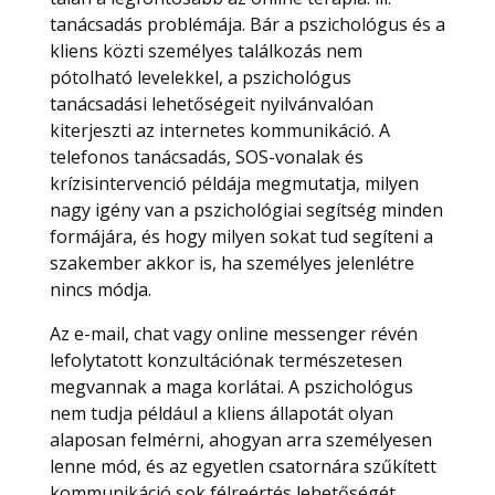
tanácsadás problémája. Bár a pszichológus és a
kliens közti személyes találkozás nem
pótolható levelekkel, a pszichológus
tanácsadási lehetőségeit nyilvánvalóan
kiterjeszti az internetes kommunikáció. A
telefonos tanácsadás, SOS-vonalak és
krízisintervenció példája megmutatja, milyen
nagy igény van a pszichológiai segítség minden
formájára, és hogy milyen sokat tud segíteni a
szakember akkor is, ha személyes jelenlétre
nincs módja.
Az e-mail, chat vagy online messenger révén
lefolytatott konzultációnak természetesen
megvannak a maga korlátai. A pszichológus
nem tudja például a kliens állapotát olyan
alaposan felmérni, ahogyan arra személyesen
lenne mód, és az egyetlen csatornára szűkített
kommunikáció sok félreértés lehetőségét