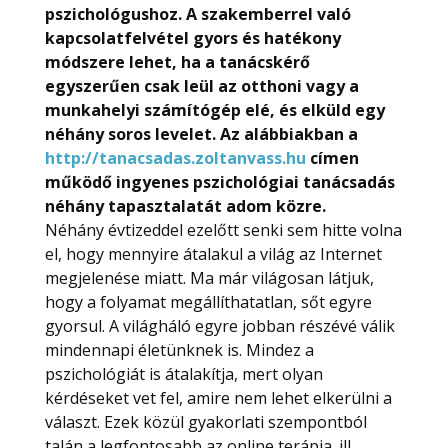
pszichológushoz. A szakemberrel való
kapcsolatfelvétel gyors és hatékony
módszere lehet, ha a tanácskérő
egyszerűen csak leül az otthoni vagy a
munkahelyi számítógép elé, és elküld egy
néhány soros levelet. Az alábbiakban a
http://tanacsadas.zoltanvass.hu
címen
működő ingyenes pszichológiai tanácsadás
néhány tapasztalatát adom közre.
Néhány évtizeddel ezelőtt senki sem hitte volna
el, hogy mennyire átalakul a világ az Internet
megjelenése miatt. Ma már világosan látjuk,
hogy a folyamat megállíthatatlan, sőt egyre
gyorsul. A világháló egyre jobban részévé válik
mindennapi életünknek is. Mindez a
pszichológiát is átalakítja, mert olyan
kérdéseket vet fel, amire nem lehet elkerülni a
választ. Ezek közül gyakorlati szempontból
talán a legfontosabb az online terápia. ill.