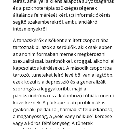
leírás, amellyel a kliens állapota súlyosságának
és a pszichoterápia szükségességének
általános felmérését kéri, (c) információkérés
segítő szakemberekről, ambulanciákról,
intézményekről.
A tanácskérők elsőként említett csoportjába
tartoznak pl. azok a serdülők, akik csak ebben
az anonim formában mernek megkérdezni
szexualitással, barátnőkkel, droggal, alkohollal
kapcsolatos kérdéseket. A második csoportba
tartozó, tüneteket leíró levélből van a legtöbb,
ezek közül is a depresszió és a generalizált
szorongás a leggyakoribb, majd a
pánikszindróma és a különböző fóbiák tünetei
következnek. A párkapcsolati problémák is
gyakoriak, például a „harmadik” felbukkanása,
a magányosság, a „vele vagy nélküle” kérdése
vagy a kóros féltékenység. A tünetek