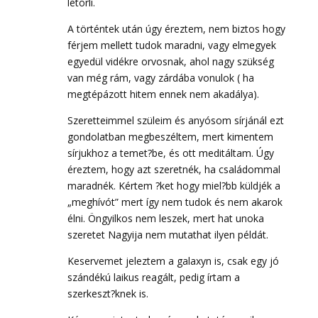
letörli.
A történtek után úgy éreztem, nem biztos hogy
férjem mellett tudok maradni, vagy elmegyek
egyedül vidékre orvosnak, ahol nagy szükség
van még rám, vagy zárdába vonulok ( ha
megtépázott hitem ennek nem akadálya).
Szeretteimmel szüleim és anyósom sírjánál ezt
gondolatban megbeszéltem, mert kimentem
sírjukhoz a temet?be, és ott meditáltam. Úgy
éreztem, hogy azt szeretnék, ha családommal
maradnék. Kértem ?ket hogy miel?bb küldjék a
„meghívót” mert így nem tudok és nem akarok
élni. Öngyilkos nem leszek, mert hat unoka
szeretet Nagyija nem mutathat ilyen példát.
Keservemet jeleztem a galaxyn is, csak egy jó
szándékú laikus reagált, pedig írtam a
szerkeszt?knek is.