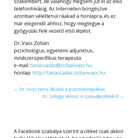
szakembert, de valahogy mégsem jut el az első
telefonhívásig. Az Interneten böngészve
azonban véletlenül ráakad a honlapra, és ez
már elegendő ahhoz, hogy megtegye a
gyógyulás felé vezető első lépést.
Dr. Vass Zoltán
pszichológus, egyetemi adjunktus,
módszerspecifikus terapeuta
e-mail:
tanacsadas@zoltanvass.hu
honlap:
http://tanacsadas.zoltanvass.hu
←
Dr. Soós Nóra: Illúziók a pszichoterápiában
Dr. Szilágyi Vilmos: A szexuálpolitikáról
→
A Facebook szabálya szerint a cikket csak akkor