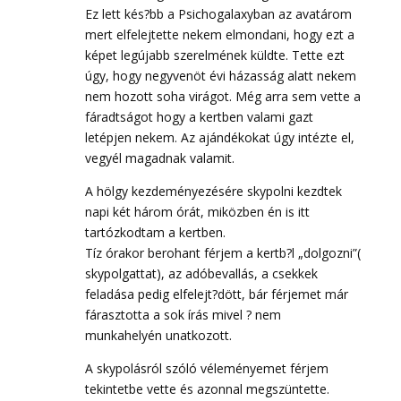
Ez lett kés?bb a Psichogalaxyban az avatárom
mert elfelejtette nekem elmondani, hogy ezt a
képet legújabb szerelmének küldte. Tette ezt
úgy, hogy negyvenöt évi házasság alatt nekem
nem hozott soha virágot. Még arra sem vette a
fáradtságot hogy a kertben valami gazt
letépjen nekem. Az ajándékokat úgy intézte el,
vegyél magadnak valamit.
A hölgy kezdeményezésére skypolni kezdtek
napi két három órát, miközben én is itt
tartózkodtam a kertben.
Tíz órakor berohant férjem a kertb?l „dolgozni”(
skypolgattat), az adóbevallás, a csekkek
feladása pedig elfelejt?dött, bár férjemet már
fárasztotta a sok írás mivel ? nem
munkahelyén unatkozott.
A skypolásról szóló véleményemet férjem
tekintetbe vette és azonnal megszüntette.