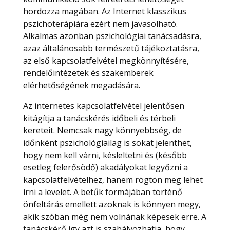
hordozza magában. Az Internet klasszikus
pszichoterápiára ezért nem javasolható.
Alkalmas azonban pszichológiai tanácsadásra,
azaz általánosabb természetű tájékoztatásra,
az első kapcsolatfelvétel megkönnyítésére,
rendelőintézetek és szakemberek
elérhetőségének megadására.
Az internetes kapcsolatfelvétel jelentősen
kitágítja a tanácskérés időbeli és térbeli
kereteit. Nemcsak nagy könnyebbség, de
időnként pszichológiailag is sokat jelenthet,
hogy nem kell várni, késleltetni és (később
esetleg felerősödő) akadályokat legyőzni a
kapcsolatfelvételhez, hanem rögtön meg lehet
írni a levelet. A betűk formájában történő
önfeltárás emellett azoknak is könnyen megy,
akik szóban még nem volnának képesek erre. A
tanácskérő így azt is szabályozhatja, hogy