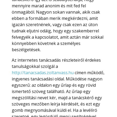
mennyire marad anonim és mit fed fel
önmagából. Nagyon sokan vannak, akik csak
ebben a formában merik megkérdezni, amit
igazán szeretnének, vagy csak ezen az úton
tudnak eljutni odáig, hogy egy szakemberrel
felvegyék a kapcsolatot, amit aztán már sokkal
könnyebben követnek a személyes
beszélgetések.
Az internetes tanácsadás részleteiről érdekes
tanulságokkal szolgál a
http://tanacsadas.zoltanvass.hu
címen működő,
ingyenes tanácsadási oldal. Működése nagyon
egyszerű: az oldalon egy űrlap és egy rövid
ismertető szöveg található. Az űrlap egy
megszólítási nevet kér, majd a tanácskérő egy
szöveges mezőben leírja kérdését, és ezt egy
gomb megnyomásával küldi el. Ha a levélíró
szeretné, egy legördülő menü segítségével