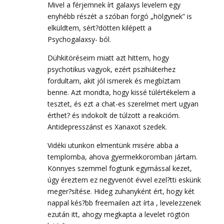
Mivel a férjemnek írt galaxys levelem egy
enyhébb részét a szóban forgó „hölgynek” is
elküldtem, sért?dötten kilépett a
Psychogalaxsy- ból.
Dühkitöréseim miatt azt hittem, hogy
psychotikus vagyok, ezért pszihiáterhez
fordultam, akit jól ismerek és megbíztam
benne. Azt mondta, hogy kissé túlértékelem a
tesztet, és ezt a chat-es szerelmet mert ugyan
érthet? és indokolt de túlzott a reakcióm.
Antidepresszánst es Xanaxot szedek.
Vidéki utunkon elmentünk misére abba a
templomba, ahova gyermekkoromban jártam.
Könnyes szemmel fogtunk egymással kezet,
úgy éreztem ez negyvenöt évvel ezel?tti eskünk
meger?sítése. Hideg zuhanyként ért, hogy két
nappal kés?bb freemailen azt írta , levelezzenek
ezután itt, ahogy megkapta a levelet rögtön