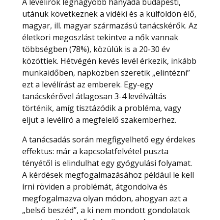
A levélírók legnagyobb hányada budapesti,
utánuk következnek a vidéki és a külföldön élő,
magyar, ill. magyar származású tanácskérők. Az
életkori megoszlást tekintve a nők vannak
többségben (78%), közülük is a 20-30 év
közöttiek. Hétvégén kevés levél érkezik, inkább
munkaidőben, napközben szeretik „elintézni”
ezt a levélírást az emberek. Egy-egy
tanácskérővel átlagosan 3-4 levélváltás
történik, amíg tisztázódik a probléma, vagy
eljut a levélíró a megfelelő szakemberhez.
A tanácsadás során megfigyelhető egy érdekes
effektus: már a kapcsolatfelvétel puszta
tényétől is elindulhat egy gyógyulási folyamat.
A kérdések megfogalmazásához például le kell
írni röviden a problémát, átgondolva és
megfogalmazva olyan módon, ahogyan azt a
„belső beszéd”, a ki nem mondott gondolatok