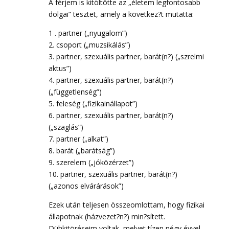
A férjem is kitöltötte az „életem legfontosabb
dolgai” tesztet, amely a következ?t mutatta:
1 . partner („nyugalom”)
2. csoport („muzsikálás”)
3. partner, szexuális partner, barát(n?) („szrelmi
aktus”)
4. partner, szexuális partner, barát(n?)
(„függetlenség”)
5. feleség („fizikainállapot”)
6. partner, szexuális partner, barát(n?)
(„szaglás”)
7. partner („alkat”)
8. barát („barátság”)
9. szerelem („jóközérzet”)
10. partner, szexuális partner, barát(n?)
(„azonos elvárárások”)
Ezek után teljesen összeomlottam, hogy fizikai
állapotnak (házvezet?n?) min?sített.
Dühkitöréseim voltak, melyet tízen négy évvel