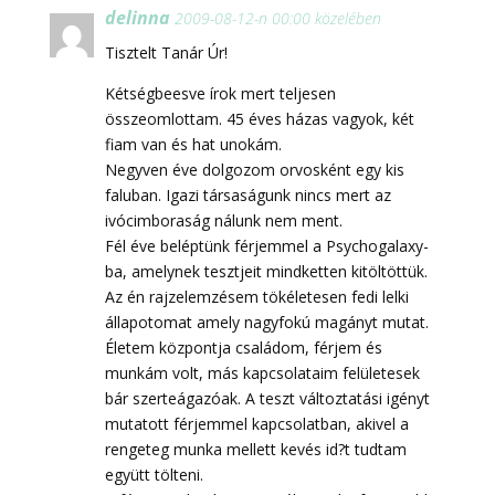
delinna
2009-08-12-n 00:00 közelében
Tisztelt Tanár Úr!
Kétségbeesve írok mert teljesen
összeomlottam. 45 éves házas vagyok, két
fiam van és hat unokám.
Negyven éve dolgozom orvosként egy kis
faluban. Igazi társaságunk nincs mert az
ivócimboraság nálunk nem ment.
Fél éve beléptünk férjemmel a Psychogalaxy-
ba, amelynek tesztjeit mindketten kitöltöttük.
Az én rajzelemzésem tökéletesen fedi lelki
állapotomat amely nagyfokú magányt mutat.
Életem központja családom, férjem és
munkám volt, más kapcsolataim felületesek
bár szerteágazóak. A teszt változtatási igényt
mutatott férjemmel kapcsolatban, akivel a
rengeteg munka mellett kevés id?t tudtam
együtt tölteni.