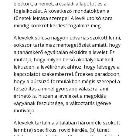
életkort, a nemet, a családi állapotot és a
foglalkozást. A következő mondatokban a
tünetek leírása szerepel. A levél utolsó sora
mindig konkrét kérdést fogalmaz meg.
A levelek stílusa nagyon udvarias szokott lenni,
sokszor tartalmaz mentegetőzést amiatt, hogy
a tanácskérő egyáltalán elküldte a levelet. Ez
mutatja, hogy milyen belső akadályokat kell
leküzdeni a levélírónak ahhoz, hogy felvegye a
kapcsolatot szakemberrel. Érdekes paradoxon,
hogy a búcsúzó formulákban mégis szerepel a
felszólítás a minél gyorsabb válaszra, ami
érthető is, hiszen a leveleket a megoldás
vágyának feszültsége, a változtatás igénye
motiválja.
A levelek tartalma általában háromféle szokott
lenni: (a) specifikus, rövid kérdés, (b) tüneti