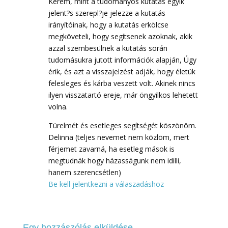
Kérem, mint a tudományos kutatás egyik
jelent?s szerepl?je jelezze a kutatás
irányítóinak, hogy a kutatás erkölcse
megköveteli, hogy segítsenek azoknak, akik
azzal szembesülnek a kutatás során
tudomásukra jutott információk alapján, Úgy
érik, és azt a visszajelzést adják, hogy életük
felesleges és kárba veszett volt. Akinek nincs
ilyen visszatartó ereje, már öngyilkos lehetett
volna.
Türelmét és esetleges segítségét köszönöm.
Delinna (teljes nevemet nem közlöm, mert
férjemet zavarná, ha esetleg mások is
megtudnák hogy házasságunk nem idilli,
hanem szerencsétlen)
Be kell jelentkezni a válaszadáshoz
Egy hozzászólás elküldése