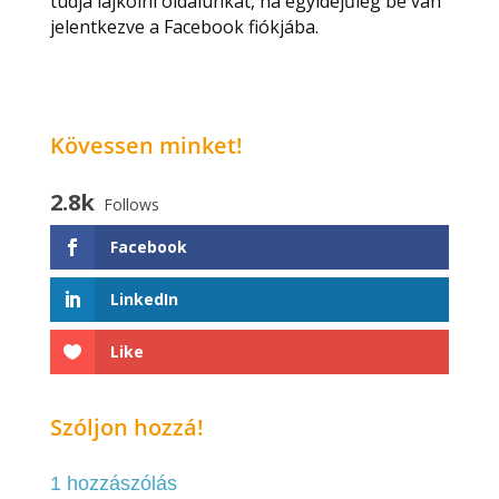
tudja lájkolni oldalunkat, ha egyidejűleg be van
jelentkezve a Facebook fiókjába.
Kövessen minket!
2.8k
Follows
Facebook
LinkedIn
Like
Szóljon hozzá!
1 hozzászólás