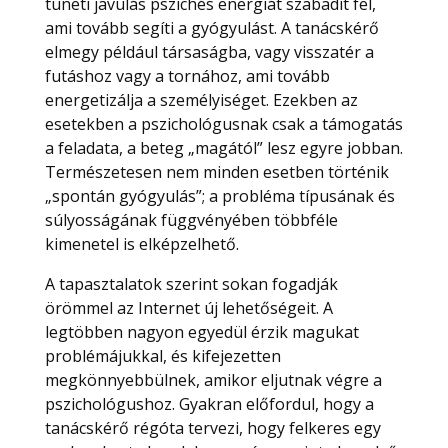
tüneti javulás pszichés energiát szabadít fel,
ami tovább segíti a gyógyulást. A tanácskérő
elmegy például társaságba, vagy visszatér a
futáshoz vagy a tornához, ami tovább
energetizálja a személyiséget. Ezekben az
esetekben a pszichológusnak csak a támogatás
a feladata, a beteg „magától” lesz egyre jobban.
Természetesen nem minden esetben történik
„spontán gyógyulás”; a probléma típusának és
súlyosságának függvényében többféle
kimenetel is elképzelhető.
A tapasztalatok szerint sokan fogadják
örömmel az Internet új lehetőségeit. A
legtöbben nagyon egyedül érzik magukat
problémájukkal, és kifejezetten
megkönnyebbülnek, amikor eljutnak végre a
pszichológushoz. Gyakran előfordul, hogy a
tanácskérő régóta tervezi, hogy felkeres egy