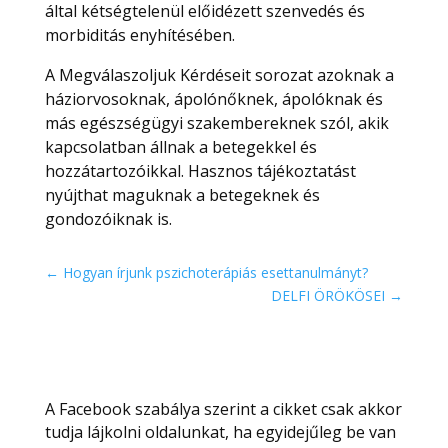
által kétségtelenül előidézett szenvedés és
morbiditás enyhítésében.
A Megválaszoljuk Kérdéseit sorozat azoknak a
háziorvosoknak, ápolónőknek, ápolóknak és
más egészségügyi szakembereknek szól, akik
kapcsolatban állnak a betegekkel és
hozzátartozóikkal. Hasznos tájékoztatást
nyújthat maguknak a betegeknek és
gondozóiknak is.
←
Hogyan írjunk pszichoterápiás esettanulmányt?
DELFI ÖRÖKÖSEI
→
A Facebook szabálya szerint a cikket csak akkor
tudja lájkolni oldalunkat, ha egyidejűleg be van