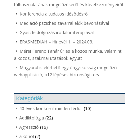
túlhasználatának megelőzéséről és következményeiről
Konferencia a tudatos idősödésről
Mediáció pszichés zavarral élők bevonásával
Gyászfeldolgozás irodalomterápiával
ERASMEDIAH – Hírlevél 1. – 2024.03.
Mérei Ferenc Tanár úr és a közös munka, valamint
a közös, szakmai utazások együtt
Magyarul is elérhető egy öngyilkosság megelőző
webapplikáció, a12 lépéses biztonsági terv
Kategóriák
40 éves kor körül minden férfi…
(10)
Addiktológia
(22)
Agresszió
(16)
alkohol
(2)