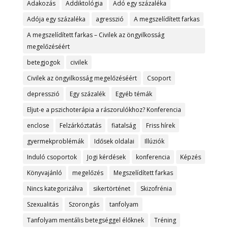
Adakozás
Addiktológia
Adó egy százaléka
Adója egy százaléka
agresszió
A megszelídített farkas
A megszelídített farkas – Civilek az öngyilkosság
megelőzéséért
betegjogok
civilek
Civilek az öngyilkosság megelőzéséért
Csoport
depresszió
Egy százalék
Egyéb témák
Eljut-e a pszichoterápia a rászorulókhoz? Konferencia
enclose
Felzárkóztatás
fiatalság
Friss hírek
gyermekproblémák
Idősek oldalai
Illúziók
Induló csoportok
Jogi kérdések
konferencia
Képzés
Könyvajánló
megelőzés
Megszelídített farkas
Nincs kategorizálva
sikertörténet
Skizofrénia
Szexualitás
Szorongás
tanfolyam
Tanfolyam mentális betegséggel élőknek
Tréning