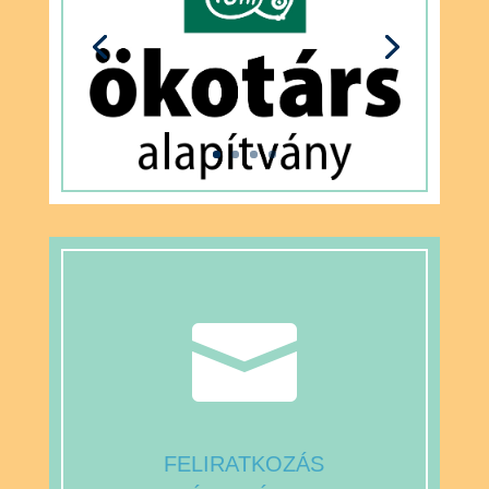

FELIRATKOZÁS