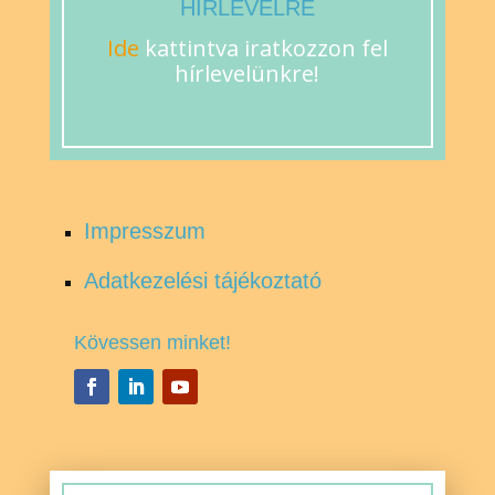
HÍRLEVÉLRE
Ide
kattintva iratkozzon fel
hírlevelünkre!
Impresszum
Adatkezelési tájékoztató
Kövessen minket!