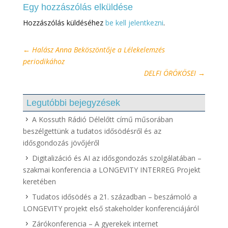
Egy hozzászólás elküldése
Hozzászólás küldéséhez
be kell jelentkezni
.
←
Halász Anna Beköszöntője a Lélekelemzés
periodikához
DELFI ÖRÖKÖSEI
→
Legutóbbi bejegyzések
A Kossuth Rádió Délelőtt című műsorában
beszélgettünk a tudatos idősödésről és az
idősgondozás jövőjéről
Digitalizáció és AI az idősgondozás szolgálatában –
szakmai konferencia a LONGEVITY INTERREG Projekt
keretében
Tudatos idősödés a 21. században – beszámoló a
LONGEVITY projekt első stakeholder konferenciájáról
Zárókonferencia – A gyerekek internet