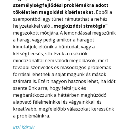
személyiségfejlődési problémákra adott
tökéletlen megoldási kísérleteket.
Ebből a
szempontból egy tünet rámutathat a nehéz
helyzetekkel való
„megküzdési stratégia”
megszokott módjára. A lemondással megszűnik
a harag, vagy pedig amikor a haragot
kimutatjuk, eltűnik a bűntudat, vagy a
kétségbeesés, stb. Ezek a reakciók
mindazonáltal nem valódi megoldások, mert
további szenvedés és másodlagos problémák
forrásai lehetnek a saját magunk és mások
számára is. Ezért nagyon hasznos lehet, ha időt
szentelünk arra, hogy feltárjuk és
megbarátkozzunk a háttérben meghúzódó
alapvető félelmeinkkel és vágyainkkal, és
kreatívabb, megfelelőbb válaszokat keressünk
a problémáinkra.
Irtzl Károly