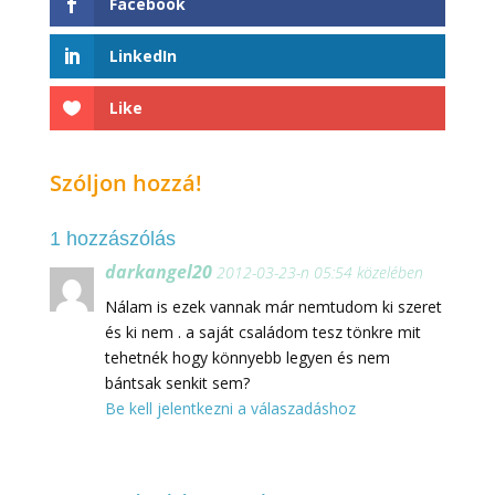
Facebook
LinkedIn
Like
Szóljon hozzá!
1 hozzászólás
darkangel20
2012-03-23-n 05:54 közelében
Nálam is ezek vannak már nemtudom ki szeret
és ki nem . a saját családom tesz tönkre mit
tehetnék hogy könnyebb legyen és nem
bántsak senkit sem?
Be kell jelentkezni a válaszadáshoz