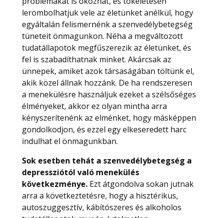
problémákat is okozhat, és tökéletesen
lerombolhatjuk vele az életünket anélkül, hogy
egyáltalán felismernénk a szenvedélybetegség
tüneteit önmagunkon. Néha a megváltozott
tudatállapotok megfűszerezik az életünket, és
fel is szabadíthatnak minket. Akárcsak az
ünnepek, amiket azok társaságában töltünk el,
akik közel állnak hozzánk. De ha rendszeresen
a menekülésre használjuk ezeket a szélsőséges
élményeket, akkor ez olyan mintha arra
kényszerítenénk az elménket, hogy másképpen
gondolkodjon, és ezzel egy elkeseredett harc
indulhat el önmagunkban.
Sok esetben tehát a szenvedélybetegség a
depressziótól való menekülés
következménye.
Ezt átgondolva sokan jutnak
arra a következtetésre, hogy a hisztérikus,
autoszuggesztív, kábítószeres és alkoholos