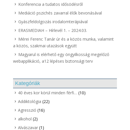
Konferencia a tudatos idősödésről
Mediáció pszichés zavarral élők bevonásával
Gyászfeldolgozás irodalomterápiával
ERASMEDIAH – Hírlevél 1. – 2024.03.
Mérei Ferenc Tanár úr és a közös munka, valamint
a közös, szakmai utazások együtt
Magyarul is elérhető egy öngyilkosság megelőző
webapplikáció, a12 lépéses biztonsági terv
Kategóriák
40 éves kor körül minden férfi…
(10)
Addiktológia
(22)
Agresszió
(16)
alkohol
(2)
Alvászavar
(1)