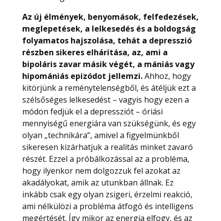
Az új élmények, benyomások, felfedezések,
meglepetések, a lelkesedés és a boldogság
folyamatos hajszolása, tehát a depresszió
részben sikeres elhárítása, az, ami a
bipoláris zavar másik végét, a mániás vagy
hipomániás epizódot jellemzi.
Ahhoz, hogy
kitörjünk a reménytelenségből, és átéljük ezt a
szélsőséges lelkesedést – vagyis hogy ezen a
módon fedjük el a depressziót – óriási
mennyiségű energiára van szükségünk, és egy
olyan „technikára”, amivel a figyelmünkből
sikeresen kizárhatjuk a realitás minket zavaró
részét. Ezzel a próbálkozással az a probléma,
hogy ilyenkor nem dolgozzuk fel azokat az
akadályokat, amik az utunkban állnak. Ez
inkább csak egy olyan zsigeri, érzelmi reakció,
ami nélkülözi a probléma átfogó és intelligens
megértését. Így mikor az energia elfogy, és az