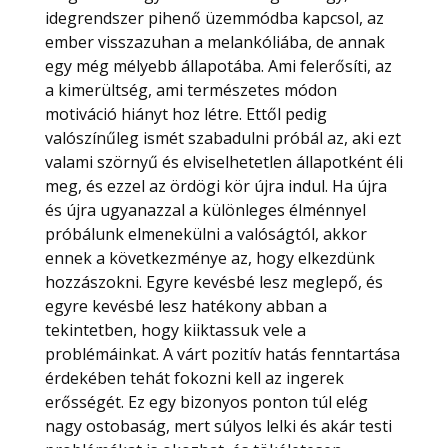
idegrendszer pihenő üzemmódba kapcsol, az
ember visszazuhan a melankóliába, de annak
egy még mélyebb állapotába. Ami felerősíti, az
a kimerültség, ami természetes módon
motiváció hiányt hoz létre. Ettől pedig
valószínűleg ismét szabadulni próbál az, aki ezt
valami szörnyű és elviselhetetlen állapotként éli
meg, és ezzel az ördögi kör újra indul. Ha újra
és újra ugyanazzal a különleges élménnyel
próbálunk elmenekülni a valóságtól, akkor
ennek a következménye az, hogy elkezdünk
hozzászokni. Egyre kevésbé lesz meglepő, és
egyre kevésbé lesz hatékony abban a
tekintetben, hogy kiiktassuk vele a
problémáinkat. A várt pozitív hatás fenntartása
érdekében tehát fokozni kell az ingerek
erősségét. Ez egy bizonyos ponton túl elég
nagy ostobaság, mert súlyos lelki és akár testi