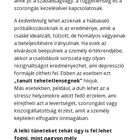
amik pl. a szabadságvágy, a függetlenség és a
szorongás kezelésével kapcsolatosak.
A
kedvetlensé
g lehet azoknak a hiábavaló
próbálkozásoknak is az eredménye, amik a
család idealizált, túlzott, de homályos vágyainak
a beteljesítésére irányulnak. Ha ezek az
elvárások beépülnek a személy értékrendjébe,
akkor a csalódások sorozata egy olyan
rezignáltságot eredményezhet, ami depresszió
formáját öltheti fel. Ebben az esetben ezt
„tanult tehetetlenségnek”
hívjuk.
Más esetekben, például, a düh lehet az a
stressz helyzetekre adott fedő érzelem, ami
elrejtheti azt a levertséget, szorongást vagy
kiszolgáltatottság érzést, amit a személy
képtelen elfogadni önmagában.
A lelki tüneteket tehát úgy is fel lehet
fogni, mint nagyon mély