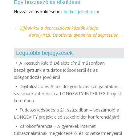
Egy hozzászólás elküldése
Hozzászólás küldéséhez
be kell jelentkezni
.
←
Ujjáalakul a depresszióval küzdők klubja
Karoly Irtzl: Emotional dynamics of depression
→
Legutóbbi bejegyzések
A Kossuth Rádió Délelőtt című műsorában
beszélgettünk a tudatos idősödésről és az
idősgondozás jövőjéről
Digitalizáció és AI az idősgondozás szolgálatában –
szakmai konferencia a LONGEVITY INTERREG Projekt
keretében
Tudatos idősödés a 21. században – beszámoló a
LONGEVITY projekt első stakeholder konferenciájáról
Zárókonferencia – A gyerekek internet
túlhasználatának megelőzéséről és következményeiről