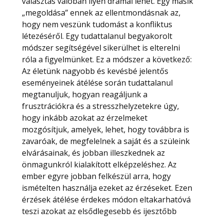
választás valóban ilyen drámai lehet. Egy másik
„megoldása” ennek az ellentmondásnak az,
hogy nem veszünk tudomást a konfliktus
létezéséről. Egy tudattalanul begyakorolt
módszer segítségével sikerülhet is elterelni
róla a figyelmünket. Ez a módszer a következő:
Az életünk nagyobb és kevésbé jelentős
eseményeinek átélése során tudattalanul
megtanuljuk, hogyan reagáljunk a
frusztrációkra és a stresszhelyzetekre úgy,
hogy inkább azokat az érzelmeket
mozgósítjuk, amelyek, lehet, hogy továbbra is
zavaróak, de megfelelnek a saját és a szüleink
elvárásainak, és jobban illeszkednek az
önmagunkról kialakított elképzeléshez. Az
ember egyre jobban felkészül arra, hogy
ismételten használja ezeket az érzéseket. Ezen
érzések átélése érdekes módon eltakarhatóvá
teszi azokat az elsődlegesebb és ijesztőbb