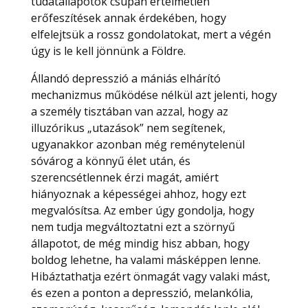
tudatállapotok csupán értelmetlen
erőfeszítések annak érdekében, hogy
elfelejtsük a rossz gondolatokat, mert a végén
úgy is le kell jönnünk a Földre.
Állandó depresszió a mániás elhárító
mechanizmus működése nélkül azt jelenti, hogy
a személy tisztában van azzal, hogy az
illuzórikus „utazások” nem segítenek,
ugyanakkor azonban még reménytelenül
sóvárog a könnyű élet után, és
szerencsétlennek érzi magát, amiért
hiányoznak a képességei ahhoz, hogy ezt
megvalósítsa. Az ember úgy gondolja, hogy
nem tudja megváltoztatni ezt a szörnyű
állapotot, de még mindig hisz abban, hogy
boldog lehetne, ha valami másképpen lenne.
Hibáztathatja ezért önmagát vagy valaki mást,
és ezen a ponton a depresszió, melankólia,