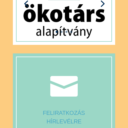

FELIRATKOZÁS
HÍRLEVÉLRE