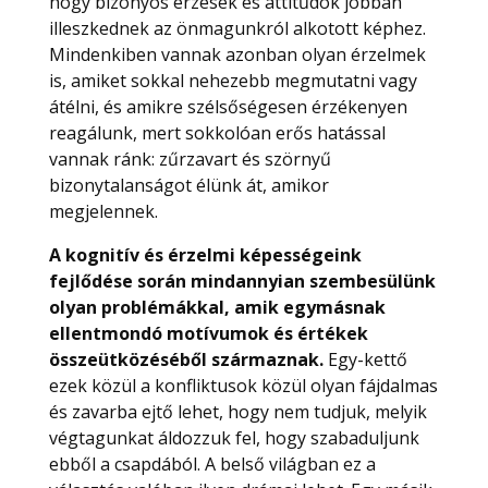
hogy bizonyos érzések és attitűdök jobban
illeszkednek az önmagunkról alkotott képhez.
Mindenkiben vannak azonban olyan érzelmek
is, amiket sokkal nehezebb megmutatni vagy
átélni, és amikre szélsőségesen érzékenyen
reagálunk, mert sokkolóan erős hatással
vannak ránk: zűrzavart és szörnyű
bizonytalanságot élünk át, amikor
megjelennek.
A kognitív és érzelmi képességeink
fejlődése során mindannyian szembesülünk
olyan problémákkal, amik egymásnak
ellentmondó motívumok és értékek
összeütközéséből származnak.
Egy-kettő
ezek közül a konfliktusok közül olyan fájdalmas
és zavarba ejtő lehet, hogy nem tudjuk, melyik
végtagunkat áldozzuk fel, hogy szabaduljunk
ebből a csapdából. A belső világban ez a