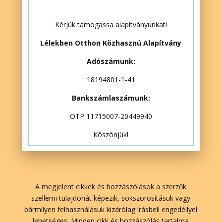
Kérjük támogassa alapítványunkat!
Lélekben Otthon Közhasznú Alapítvány
Adószámunk:
18194801-1-41
Bankszámlaszámunk:
OTP 11715007-20449940
Köszönjük!
A megjelent cikkek és hozzászólások a szerzők
szellemi tulajdonát képezik, sokszorosításuk vagy
bármilyen felhasználásuk kizárólag írásbeli engedéllyel
lehetséges. Minden cikk és hozzászólás tartalma