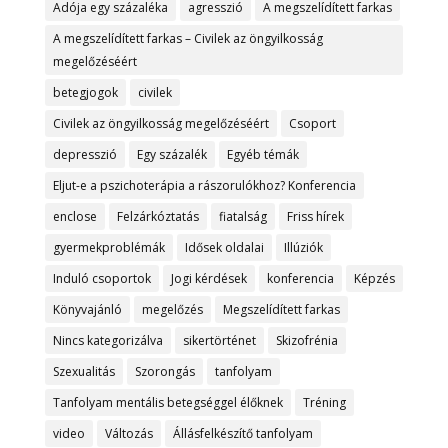
Adója egy százaléka
agresszió
A megszelídített farkas
A megszelídített farkas – Civilek az öngyilkosság
megelőzéséért
betegjogok
civilek
Civilek az öngyilkosság megelőzéséért
Csoport
depresszió
Egy százalék
Egyéb témák
Eljut-e a pszichoterápia a rászorulókhoz? Konferencia
enclose
Felzárkóztatás
fiatalság
Friss hírek
gyermekproblémák
Idősek oldalai
Illúziók
Induló csoportok
Jogi kérdések
konferencia
Képzés
Könyvajánló
megelőzés
Megszelídített farkas
Nincs kategorizálva
sikertörténet
Skizofrénia
Szexualitás
Szorongás
tanfolyam
Tanfolyam mentális betegséggel élőknek
Tréning
video
Változás
Állásfelkészítő tanfolyam