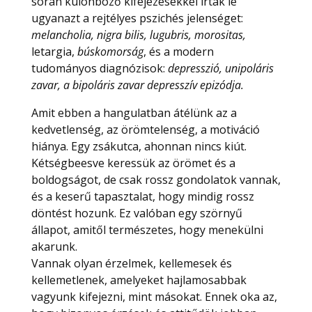
során különböző kifejezésekkel írták le
ugyanazt a rejtélyes pszichés jelenséget:
melancholia, nigra bilis, lugubris, morositas,
letargia,
búskomorság
, és a modern
tudományos diagnózisok:
depresszió, unipoláris
zavar, a bipoláris zavar depresszív epizódja.
Amit ebben a hangulatban átélünk az a
kedvetlenség, az örömtelenség, a motiváció
hiánya. Egy zsákutca, ahonnan nincs kiút.
Kétségbeesve keressük az örömet és a
boldogságot, de csak rossz gondolatok vannak,
és a keserű tapasztalat, hogy mindig rossz
döntést hozunk. Ez valóban egy szörnyű
állapot, amitől természetes, hogy menekülni
akarunk.
Vannak olyan érzelmek, kellemesek és
kellemetlenek, amelyeket hajlamosabbak
vagyunk kifejezni, mint másokat. Ennek oka az,