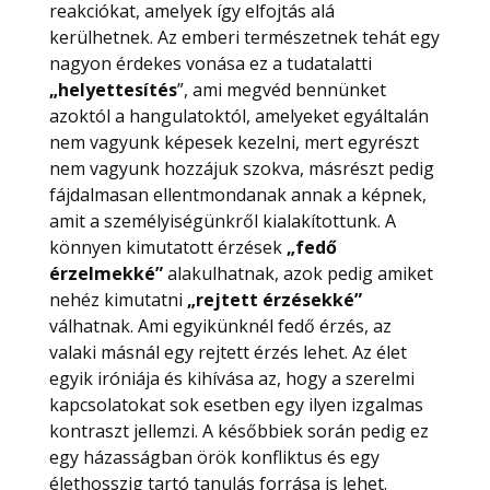
reakciókat, amelyek így elfojtás alá
kerülhetnek. Az emberi természetnek tehát egy
nagyon érdekes vonása ez a tudatalatti
„helyettesítés
”, ami megvéd bennünket
azoktól a hangulatoktól, amelyeket egyáltalán
nem vagyunk képesek kezelni, mert egyrészt
nem vagyunk hozzájuk szokva, másrészt pedig
fájdalmasan ellentmondanak annak a képnek,
amit a személyiségünkről kialakítottunk. A
könnyen kimutatott érzések
„fedő
érzelmekké”
alakulhatnak, azok pedig amiket
nehéz kimutatni
„rejtett érzésekké”
válhatnak. Ami egyikünknél fedő érzés, az
valaki másnál egy rejtett érzés lehet. Az élet
egyik iróniája és kihívása az, hogy a szerelmi
kapcsolatokat sok esetben egy ilyen izgalmas
kontraszt jellemzi. A későbbiek során pedig ez
egy házasságban örök konfliktus és egy
élethosszig tartó tanulás forrása is lehet.