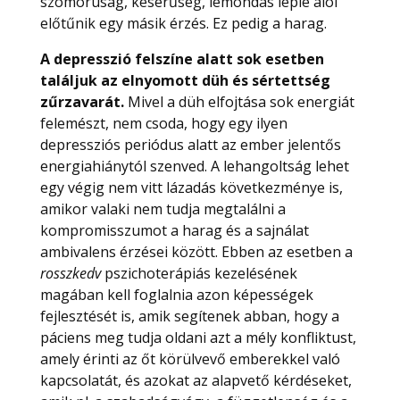
szomorúság, keserűség, lemondás leple alól
előtűnik egy másik érzés. Ez pedig a harag.
A depresszió felszíne alatt sok esetben
találjuk az elnyomott düh és sértettség
zűrzavarát.
Mivel a düh elfojtása sok energiát
felemészt, nem csoda, hogy egy ilyen
depressziós periódus alatt az ember jelentős
energiahiánytól szenved. A lehangoltság lehet
egy végig nem vitt lázadás következménye is,
amikor valaki nem tudja megtalálni a
kompromisszumot a harag és a sajnálat
ambivalens érzései között. Ebben az esetben a
rosszkedv
pszichoterápiás kezelésének
magában kell foglalnia azon képességek
fejlesztését is, amik segítenek abban, hogy a
páciens meg tudja oldani azt a mély konfliktust,
amely érinti az őt körülvevő emberekkel való
kapcsolatát, és azokat az alapvető kérdéseket,