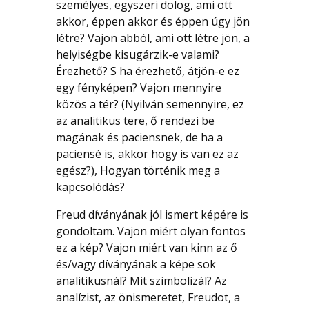
személyes, egyszeri dolog, ami ott
akkor, éppen akkor és éppen úgy jön
létre? Vajon abból, ami ott létre jön, a
helyiségbe kisugárzik-e valami?
Érezhető? S ha érezhető, átjön-e ez
egy fényképen? Vajon mennyire
közös a tér? (Nyilván semennyire, ez
az analitikus tere, ő rendezi be
magának és paciensnek, de ha a
paciensé is, akkor hogy is van ez az
egész?), Hogyan történik meg a
kapcsolódás?
Freud díványának jól ismert képére is
gondoltam. Vajon miért olyan fontos
ez a kép? Vajon miért van kinn az ő
és/vagy díványának a képe sok
analitikusnál? Mit szimbolizál? Az
analízist, az önismeretet, Freudot, a