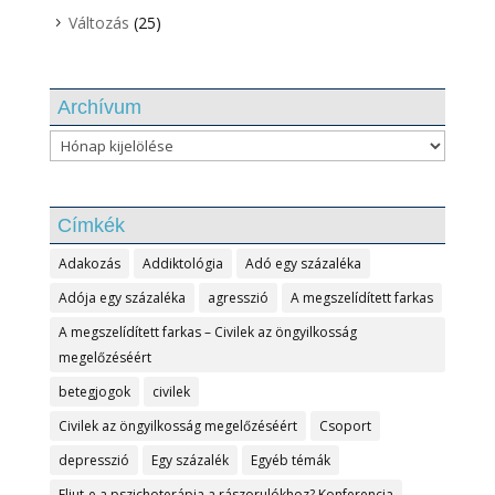
Változás
(25)
Archívum
Archívum
Címkék
Adakozás
Addiktológia
Adó egy százaléka
Adója egy százaléka
agresszió
A megszelídített farkas
A megszelídített farkas – Civilek az öngyilkosság
megelőzéséért
betegjogok
civilek
Civilek az öngyilkosság megelőzéséért
Csoport
depresszió
Egy százalék
Egyéb témák
Eljut-e a pszichoterápia a rászorulókhoz? Konferencia