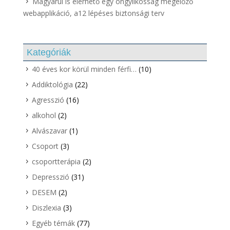
Magyarul is elérhető egy öngyilkosság megelőző
webapplikáció, a12 lépéses biztonsági terv
Kategóriák
40 éves kor körül minden férfi…
(10)
Addiktológia
(22)
Agresszió
(16)
alkohol
(2)
Alvászavar
(1)
Csoport
(3)
csoportterápia
(2)
Depresszió
(31)
DESEM
(2)
Diszlexia
(3)
Egyéb témák
(77)