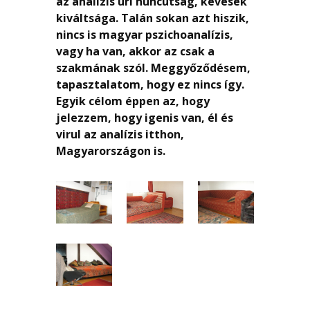
az analízis úri huncutság, kevesek
kiváltsága. Talán sokan azt hiszik,
nincs is magyar pszichoanalízis,
vagy ha van, akkor az csak a
szakmának szól. Meggyőződésem,
tapasztalatom, hogy ez nincs így.
Egyik célom éppen az, hogy
jelezzem, hogy igenis van, él és
virul az analízis itthon,
Magyarországon is.