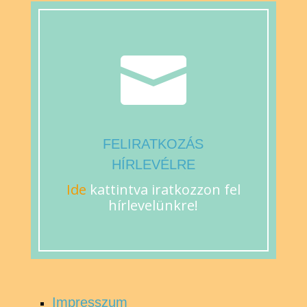

FELIRATKOZÁS
HÍRLEVÉLRE
Ide
kattintva iratkozzon fel
hírlevelünkre!
Impresszum