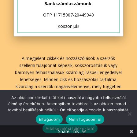
Bankszámlaszámunk:
OTP 11715007-20449940
Köszönjük!
A megjelent cikkek és hozzászólások a szerzők
szellemi tulajdonát képezik, sokszorosításuk vagy
bármilyen felhasználásuk kizárólag írásbeli engedéllyel
lehetséges. Minden cikk és hozzászólás tartalma
kizárólag a szerzők magánvéleménye, mely független
A Lélekben Otthon szerkesztőségének véleményétől.
Az oldal cookie-kat (sütiket) használ a nagyobb felhasználói
élmény érdekében. Amennyiben továbbra is az oldalon marad -
további beállítások nélkül - Ön elfogadja a cookie-k használatát.
lelekbenotthon.hu | 2026| Minden jog fenntartva!
Elfogadom
Nem fogadom el
Adatkezelési tájékoztató
Weboldal:
Juda
Share This