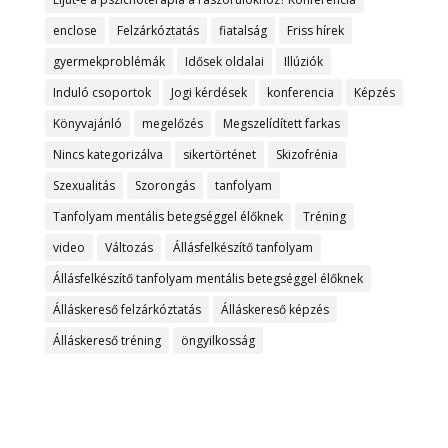
enclose
Felzárkóztatás
fiatalság
Friss hírek
gyermekproblémák
Idősek oldalai
Illúziók
Induló csoportok
Jogi kérdések
konferencia
Képzés
Könyvajánló
megelőzés
Megszelídített farkas
Nincs kategorizálva
sikertörténet
Skizofrénia
Szexualitás
Szorongás
tanfolyam
Tanfolyam mentális betegséggel élőknek
Tréning
video
Változás
Állásfelkészítő tanfolyam
Állásfelkészítő tanfolyam mentális betegséggel élőknek
Álláskereső felzárkóztatás
Álláskereső képzés
Álláskereső tréning
öngyilkosság