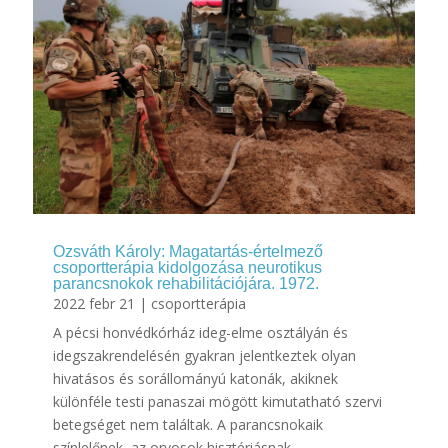
Ozsváth Károly: Magatartás-értelmező
csoportterápia kidolgozása neurotikus
parancsnokok rehabilitációjára. 1972.
2022 febr 21
|
csoportterápia
A pécsi honvédkórház ideg-elme osztályán és
idegszakrendelésén gyakran jelentkeztek olyan
hivatásos és sorállományú katonák, akiknek
különféle testi panaszai mögött kimutatható szervi
betegséget nem találtak. A parancsnokaik
színlelőnek, az orvosok hisztériásnak...