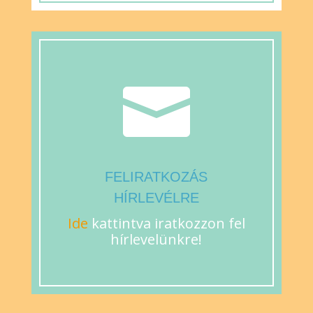

FELIRATKOZÁS
HÍRLEVÉLRE
Ide
kattintva iratkozzon fel
hírlevelünkre!