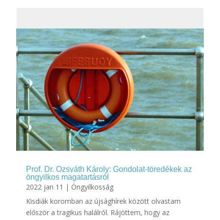
Prof. Dr. Ozsváth Károly: Gondolat-töredékek az
öngyilkos magatartásról
2022 jan 11
|
Öngyilkosság
Kisdiák koromban az újsághírek között olvastam
először a tragikus halálról. Rájöttem, hogy az