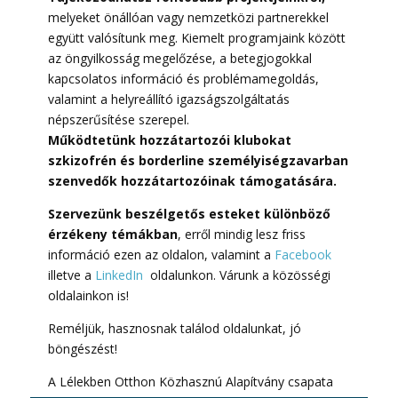
melyeket önállóan vagy nemzetközi partnerekkel
együtt valósítunk meg. Kiemelt programjaink között
az öngyilkosság megelőzése, a betegjogokkal
kapcsolatos információ és problémamegoldás,
valamint a helyreállító igazságszolgáltatás
népszerűsítése szerepel.
Működtetünk hozzátartozói klubokat
szkizofrén és borderline személyiségzavarban
szenvedők hozzátartozóinak támogatására.
Szervezünk beszélgetős esteket különböző
érzékeny témákban
, erről mindig lesz friss
információ ezen az oldalon, valamint a
Facebook
illetve a
LinkedIn
oldalunkon. Várunk a közösségi
oldalainkon is!
Reméljük, hasznosnak találod oldalunkat, jó
böngészést!
A Lélekben Otthon Közhasznú Alapítvány csapata