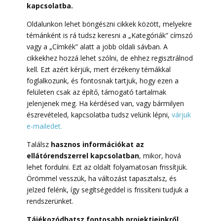
kapcsolatba.
Oldalunkon lehet böngészni cikkek között, melyekre
témánként is rá tudsz keresni a „Kategóriák” címszó
vagy a „Címkék” alatt a jobb oldali sávban. A
cikkekhez hozzá lehet szólni, de ehhez regisztrálnod
kell. Ezt azért kérjük, mert érzékeny témákkal
foglalkozunk, és fontosnak tartjuk, hogy ezen a
felületen csak az építő, támogató tartalmak
jelenjenek meg. Ha kérdésed van, vagy bármilyen
észrevételed, kapcsolatba tudsz velünk lépni,
várjuk
e-mailedet.
Találsz
hasznos információkat az
ellátórendszerrel kapcsolatban
, mikor, hová
lehet fordulni. Ezt az oldalt folyamatosan frissítjük.
Örömmel vesszük, ha változást tapasztalsz, és
jelzed felénk, így segítségeddel is frissíteni tudjuk a
rendszerünket.
Tájékozódhatsz fontosabb projektjeinkről,