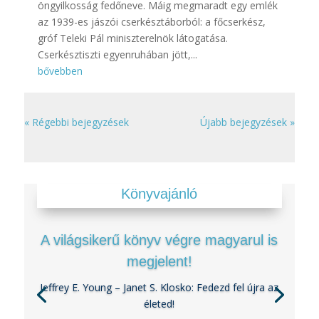
öngyilkosság fedőneve. Máig megmaradt egy emlék
az 1939-es jászói cserkésztáborból: a főcserkész,
gróf Teleki Pál miniszterelnök látogatása.
Cserkésztiszti egyenruhában jött,...
bővebben
« Régebbi bejegyzések
Újabb bejegyzések »
Könyvajánló
A világsikerű könyv végre magyarul is
megjelent!
Jeffrey E. Young – Janet S. Klosko: Fedezd fel újra az
életed!