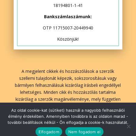
18194801-1-41
Bankszámlaszámunk:
OTP 11715007-20449940
Köszönjük!
A megjelent cikkek és hozzászólások a szerzők
szellemi tulajdonát képezik, sokszorosításuk vagy
bármilyen felhasználásuk kizárólag írásbeli engedéllyel
lehetséges. Minden cikk és hozzászólás tartalma
kizárólag a szerzők magánvéleménye, mely független
A Lélekben Otthon szerkesztőségének véleményétől.
Az oldal cookie-kat (sütiket) használ a nagyobb felhasználói
élmény érdekében. Amennyiben továbbra is az oldalon marad -
további beállítások nélkül - Ön elfogadja a cookie-k használatát.
lelekbenotthon.hu | 2026| Minden jog fenntartva!
Elfogadom
Nem fogadom el