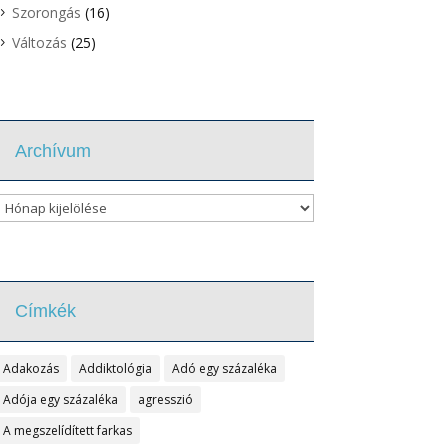
Szorongás
(16)
Változás
(25)
Archívum
Archívum
Címkék
Adakozás
Addiktológia
Adó egy százaléka
Adója egy százaléka
agresszió
A megszelídített farkas