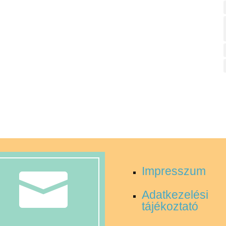
Impresszum

Adatkezelési
tájékoztató