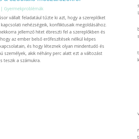
|
Gyermekproblémák
or vállalt feladatául tűzte ki azt, hogy a szereplőket
 kapcsolati nehézségeik, konfliktusaik megoldásához.
ekkorra jellemző hitet ébreszti fel a szereplőkben és
 hogy az ember belső erőfeszítések nélkül képes
 kapcsolatain, és hogy léteznek olyan mindentudó és
 személyek, akik néhány perc alatt ezt a változást
is teszik a számukra.