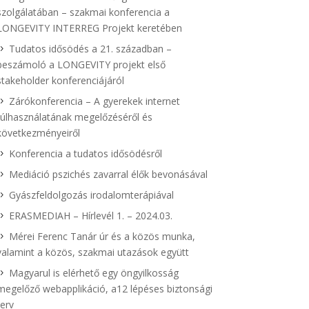
szolgálatában – szakmai konferencia a
LONGEVITY INTERREG Projekt keretében
Tudatos idősödés a 21. században –
beszámoló a LONGEVITY projekt első
stakeholder konferenciájáról
Zárókonferencia – A gyerekek internet
túlhasználatának megelőzéséről és
következményeiről
Konferencia a tudatos idősödésről
Mediáció pszichés zavarral élők bevonásával
Gyászfeldolgozás irodalomterápiával
ERASMEDIAH – Hírlevél 1. – 2024.03.
Mérei Ferenc Tanár úr és a közös munka,
valamint a közös, szakmai utazások együtt
Magyarul is elérhető egy öngyilkosság
megelőző webapplikáció, a12 lépéses biztonsági
terv