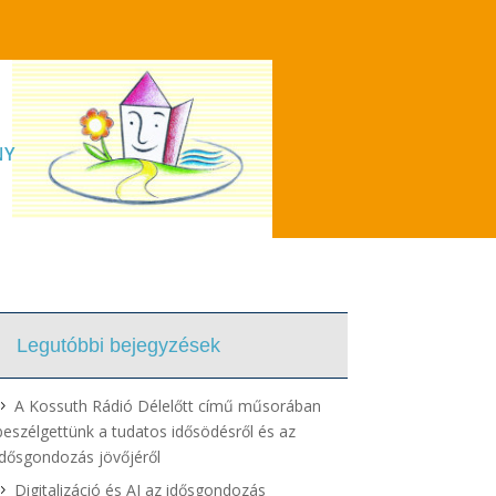
NY
Legutóbbi bejegyzések
A Kossuth Rádió Délelőtt című műsorában
beszélgettünk a tudatos idősödésről és az
idősgondozás jövőjéről
Digitalizáció és AI az idősgondozás