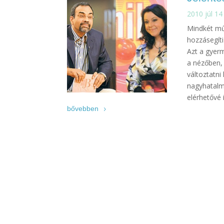
2010 júl 14
Mindkét műs
hozzásegíti
Azt a gyerm
a nézőben,
változtatni
nagyhatalmú
elérhetővé 
bővebben