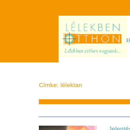
E
Címke: lélektan
Jelenté