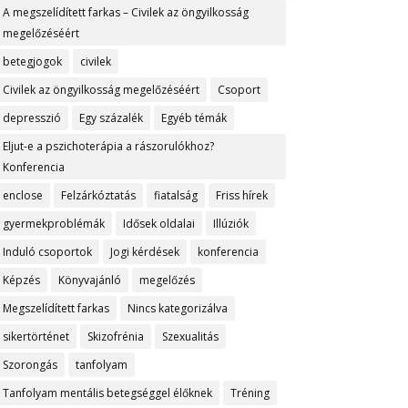
A megszelídített farkas – Civilek az öngyilkosság
megelőzéséért
betegjogok
civilek
Civilek az öngyilkosság megelőzéséért
Csoport
depresszió
Egy százalék
Egyéb témák
Eljut-e a pszichoterápia a rászorulókhoz?
Konferencia
enclose
Felzárkóztatás
fiatalság
Friss hírek
gyermekproblémák
Idősek oldalai
Illúziók
Induló csoportok
Jogi kérdések
konferencia
Képzés
Könyvajánló
megelőzés
Megszelídített farkas
Nincs kategorizálva
sikertörténet
Skizofrénia
Szexualitás
Szorongás
tanfolyam
Tanfolyam mentális betegséggel élőknek
Tréning