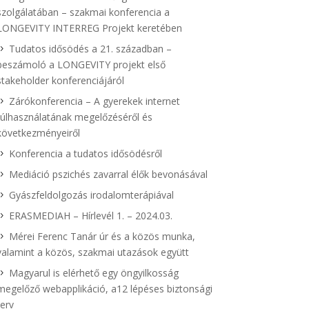
szolgálatában – szakmai konferencia a
LONGEVITY INTERREG Projekt keretében
Tudatos idősödés a 21. században –
beszámoló a LONGEVITY projekt első
stakeholder konferenciájáról
Zárókonferencia – A gyerekek internet
túlhasználatának megelőzéséről és
következményeiről
Konferencia a tudatos idősödésről
Mediáció pszichés zavarral élők bevonásával
Gyászfeldolgozás irodalomterápiával
ERASMEDIAH – Hírlevél 1. – 2024.03.
Mérei Ferenc Tanár úr és a közös munka,
valamint a közös, szakmai utazások együtt
Magyarul is elérhető egy öngyilkosság
megelőző webapplikáció, a12 lépéses biztonsági
terv