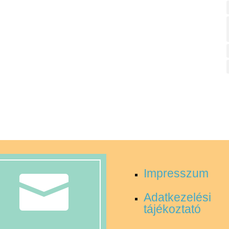
Impresszum

Adatkezelési
tájékoztató