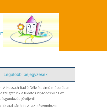
NY
Legutóbbi bejegyzések
A Kossuth Rádió Délelőtt című műsorában
beszélgettünk a tudatos idősödésről és az
idősgondozás jövőjéről
Digitalizáció és AI az idősgondozás