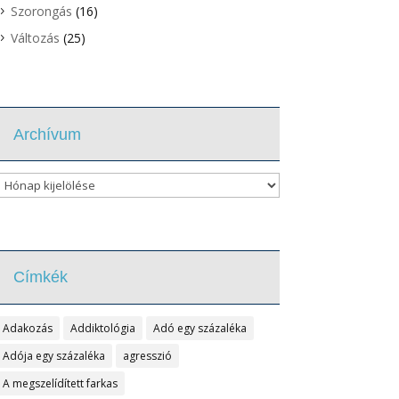
Szorongás
(16)
Változás
(25)
Archívum
Archívum
Címkék
Adakozás
Addiktológia
Adó egy százaléka
Adója egy százaléka
agresszió
A megszelídített farkas