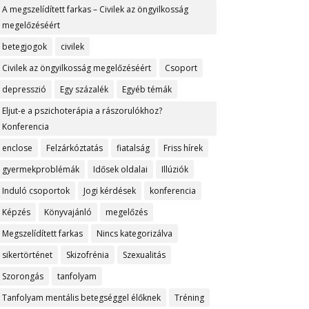
A megszelídített farkas – Civilek az öngyilkosság
megelőzéséért
betegjogok
civilek
Civilek az öngyilkosság megelőzéséért
Csoport
depresszió
Egy százalék
Egyéb témák
Eljut-e a pszichoterápia a rászorulókhoz?
Konferencia
enclose
Felzárkóztatás
fiatalság
Friss hírek
gyermekproblémák
Idősek oldalai
Illúziók
Induló csoportok
Jogi kérdések
konferencia
Képzés
Könyvajánló
megelőzés
Megszelídített farkas
Nincs kategorizálva
sikertörténet
Skizofrénia
Szexualitás
Szorongás
tanfolyam
Tanfolyam mentális betegséggel élőknek
Tréning