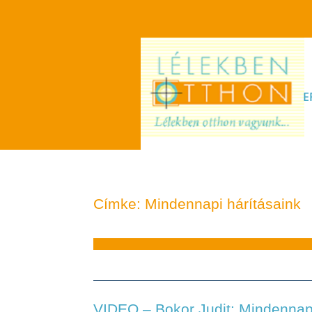
E
Címke: Mindennapi hárításaink
VIDEO – Bokor Judit: Mindennapi