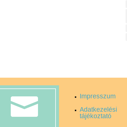
Impresszum

Adatkezelési
tájékoztató