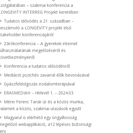
szolgálatában – szakmai konferencia a
LONGEVITY INTERREG Projekt keretében
Tudatos idősödés a 21. században –
beszámoló a LONGEVITY projekt első
stakeholder konferenciájáról
Zárókonferencia – A gyerekek internet
túlhasználatának megelőzéséről és
következményeiről
Konferencia a tudatos idősödésről
Mediáció pszichés zavarral élők bevonásával
Gyászfeldolgozás irodalomterápiával
ERASMEDIAH – Hírlevél 1. – 2024.03.
Mérei Ferenc Tanár úr és a közös munka,
valamint a közös, szakmai utazások együtt
Magyarul is elérhető egy öngyilkosság
megelőző webapplikáció, a12 lépéses biztonsági
terv