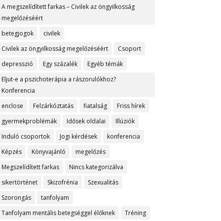
A megszelídített farkas – Civilek az öngyilkosság
megelőzéséért
betegjogok
civilek
Civilek az öngyilkosság megelőzéséért
Csoport
depresszió
Egy százalék
Egyéb témák
Eljut-e a pszichoterápia a rászorulókhoz?
Konferencia
enclose
Felzárkóztatás
fiatalság
Friss hírek
gyermekproblémák
Idősek oldalai
Illúziók
Induló csoportok
Jogi kérdések
konferencia
Képzés
Könyvajánló
megelőzés
Megszelídített farkas
Nincs kategorizálva
sikertörténet
Skizofrénia
Szexualitás
Szorongás
tanfolyam
Tanfolyam mentális betegséggel élőknek
Tréning