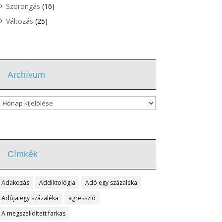
Szorongás
(16)
Változás
(25)
Archívum
Archívum
Címkék
Adakozás
Addiktológia
Adó egy százaléka
Adója egy százaléka
agresszió
A megszelídített farkas