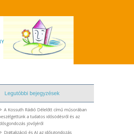
NY
Legutóbbi bejegyzések
A Kossuth Rádió Délelőtt című műsorában
beszélgettünk a tudatos idősödésről és az
idősgondozás jövőjéről
Digitalizáció és AI az idősgondozás