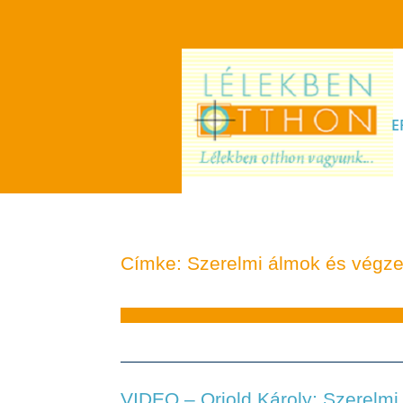
E
Címke: Szerelmi álmok és végze
VIDEO – Oriold Károly: Szerelmi