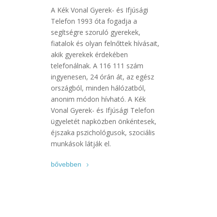
A Kék Vonal Gyerek- és Ifjúsági
Telefon 1993 óta fogadja a
segítségre szoruló gyerekek,
fiatalok és olyan felnőttek hívásait,
akik gyerekek érdekében
telefonálnak. A 116 111 szám
ingyenesen, 24 órán át, az egész
országból, minden hálózatból,
anonim módon hívható. A Kék
Vonal Gyerek- és Ifjúsági Telefon
ügyeletét napközben önkéntesek,
éjszaka pszichológusok, szociális
munkások látják el.
bővebben