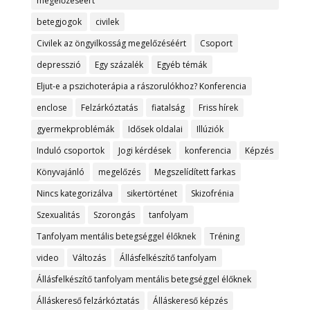
megelőzéséért
betegjogok
civilek
Civilek az öngyilkosság megelőzéséért
Csoport
depresszió
Egy százalék
Egyéb témák
Eljut-e a pszichoterápia a rászorulókhoz? Konferencia
enclose
Felzárkóztatás
fiatalság
Friss hírek
gyermekproblémák
Idősek oldalai
Illúziók
Induló csoportok
Jogi kérdések
konferencia
Képzés
Könyvajánló
megelőzés
Megszelídített farkas
Nincs kategorizálva
sikertörténet
Skizofrénia
Szexualitás
Szorongás
tanfolyam
Tanfolyam mentális betegséggel élőknek
Tréning
video
Változás
Állásfelkészítő tanfolyam
Állásfelkészítő tanfolyam mentális betegséggel élőknek
Álláskereső felzárkóztatás
Álláskereső képzés