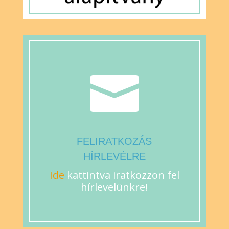

FELIRATKOZÁS
HÍRLEVÉLRE
Ide
kattintva iratkozzon fel
hírlevelünkre!