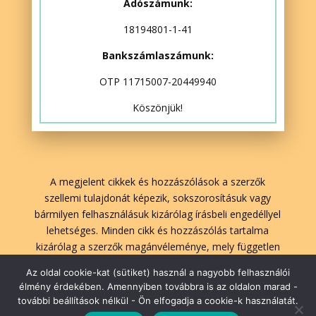
Adószámunk:
18194801-1-41
Bankszámlaszámunk:
OTP 11715007-20449940
Köszönjük!
A megjelent cikkek és hozzászólások a szerzők
szellemi tulajdonát képezik, sokszorosításuk vagy
bármilyen felhasználásuk kizárólag írásbeli engedéllyel
lehetséges. Minden cikk és hozzászólás tartalma
kizárólag a szerzők magánvéleménye, mely független
A Lélekben Otthon szerkesztőségének véleményétől.
Az oldal cookie-kat (sütiket) használ a nagyobb felhasználói
élmény érdekében. Amennyiben továbbra is az oldalon marad -
további beállítások nélkül - Ön elfogadja a cookie-k használatát.
lelekbenotthon.hu | 2026| Minden jog fenntartva!