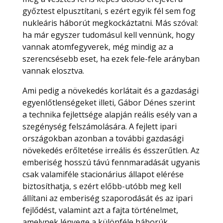
győztest elpusztítani, s ezért egyik fél sem fog
nukleáris háborút megkockáztatni. Más szóval:
ha már egyszer tudomásul kell vennünk, hogy
vannak atomfegyverek, még mindig az a
szerencsésebb eset, ha ezek fele-fele arányban
vannak elosztva.
Ami pedig a növekedés korlátait és a gazdasági
egyenlőtlenségeket illeti, Gábor Dénes szerint
a technika fejlettsége alapján reális esély van a
szegénység felszámolására. A fejlett ipari
országokban azonban a további gazdasági
növekedés erőltetése irreális és ésszerűtlen. Az
emberiség hosszú távú fennmaradását ugyanis
csak valamiféle stacionárius állapot elérése
biztosíthatja, s ezért előbb-utóbb meg kell
állítani az emberiség szaporodását és az ipari
fejlődést, valamint azt a fajta történelmet,
amelynek lényege a különféle háborúk