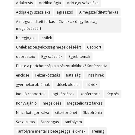
Adakozás
Addiktológia
Adó egy százaléka
Adója egy százaléka
agresszió
A megszelídített farkas
A megszelídített farkas – Civilek az öngyilkosság
megelőzéséért
betegjogok
civilek
Civilek az öngyilkosság megelőzéséért
Csoport
depresszió
Egy százalék
Egyéb témák
Eljut-e a pszichoterápia a rászorulókhoz? Konferencia
enclose
Felzárkóztatás
fiatalság
Friss hírek
gyermekproblémák
Idősek oldalai
Illúziók
Induló csoportok
Jogi kérdések
konferencia
Képzés
Könyvajánló
megelőzés
Megszelídített farkas
Nincs kategorizálva
sikertörténet
Skizofrénia
Szexualitás
Szorongás
tanfolyam
Tanfolyam mentális betegséggel élőknek
Tréning