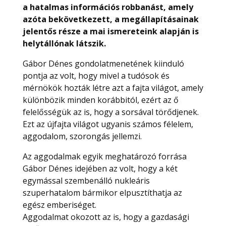
a hatalmas információs robbanást, amely
azóta bekövetkezett, a megállapításainak
jelentős része a mai ismereteink alapján is
helytállónak látszik.
Gábor Dénes gondolatmenetének kiinduló
pontja az volt, hogy mivel a tudósok és
mérnökök hozták létre azt a fajta világot, amely
különbözik minden korábbitól, ezért az ő
felelősségük az is, hogy a sorsával törődjenek.
Ezt az újfajta világot ugyanis számos félelem,
aggodalom, szorongás jellemzi.
Az aggodalmak egyik meghatározó forrása
Gábor Dénes idejében az volt, hogy a két
egymással szembenálló nukleáris
szuperhatalom bármikor elpusztíthatja az
egész emberiséget.
Aggodalmat okozott az is, hogy a gazdasági