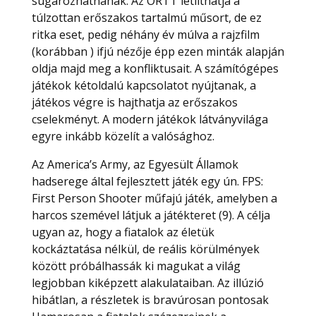
sugározhatnának. Az ORTT letilthatja a
túlzottan erőszakos tartalmú műsort, de ez
ritka eset, pedig néhány év múlva a rajzfilm
(korábban ) ifjú nézője épp ezen minták alapján
oldja majd meg a konfliktusait. A számítógépes
játékok kétoldalú kapcsolatot nyújtanak, a
játékos végre is hajthatja az erőszakos
cselekményt. A modern játékok látványvilága
egyre inkább közelít a valósághoz.
Az America’s Army, az Egyesült Államok
hadserege által fejlesztett játék egy ún. FPS:
First Person Shooter műfajú játék, amelyben a
harcos szemével látjuk a játékteret (9). A célja
ugyan az, hogy a fiatalok az életük
kockáztatása nélkül, de reális körülmények
között próbálhassák ki magukat a világ
legjobban kiképzett alakulataiban. Az illúzió
hibátlan, a részletek is bravúrosan pontosak