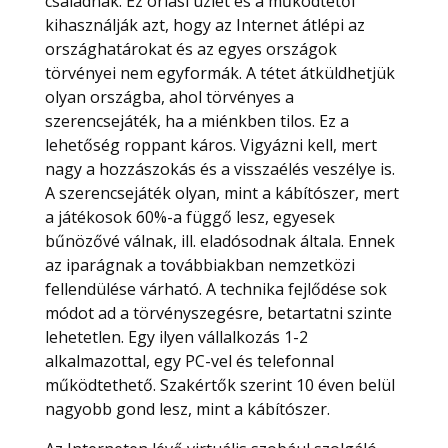
családnak. Ez óriási üzlet és a működtetői
kihasználják azt, hogy az Internet átlépi az
országhatárokat és az egyes országok
törvényei nem egyformák. A tétet átküldhetjük
olyan országba, ahol törvényes a
szerencsejáték, ha a miénkben tilos. Ez a
lehetőség roppant káros. Vigyázni kell, mert
nagy a hozzászokás és a visszaélés veszélye is.
A szerencsejáték olyan, mint a kábítószer, mert
a játékosok 60%-a függő lesz, egyesek
bűnözővé válnak, ill. eladósodnak általa. Ennek
az iparágnak a továbbiakban nemzetközi
fellendülése várható. A technika fejlődése sok
módot ad a törvényszegésre, betartatni szinte
lehetetlen. Egy ilyen vállalkozás 1-2
alkalmazottal, egy PC-vel és telefonnal
működtethető. Szakértők szerint 10 éven belül
nagyobb gond lesz, mint a kábítószer.