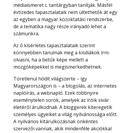
médiaismeret c. tantárgyban tanítják. Másfél
évtizedes tapasztalataik nem ültethetők át egy
az egyben a magyar közoktatási rendszerbe,
de a tematika nagy része irányadó lehet a
számunkra.
Az ő kísérletes tapasztalataik szerint
könnyebben tanulnak meg a kisdiákok írni-
olvasni, ha a betűk képe mellett a
mozgóképekkel is megismerkedhetnek.
Töretlenül hódít világszerte – így
Magyarországon is – a blogolás, az internetes
naplóírás, a webnapló. Ezek többnyire
eseménytelen sorok, amelyek az íróik sivár
életéről árulkodnak. A bloggerek kiteregetik
személyes ügyeiket a világ nyilvánossága előtt.
A nyilvános kitárulkozásnak önkéntes
szervezői vannak, akik mindenféle akciókkal