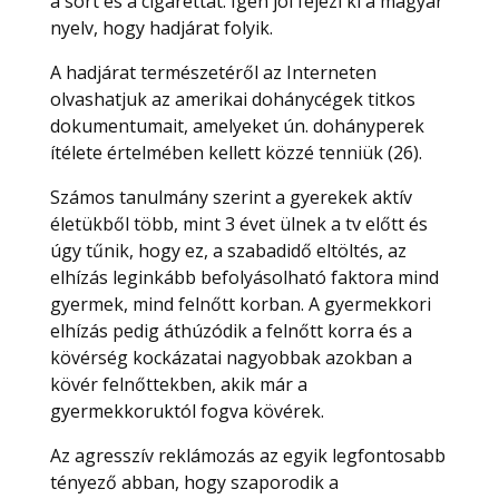
a sört és a cigarettát. Igen jól fejezi ki a magyar
nyelv, hogy hadjárat folyik.
A hadjárat természetéről az Interneten
olvashatjuk az amerikai dohánycégek titkos
dokumentumait, amelyeket ún. dohányperek
ítélete értelmében kellett közzé tenniük (26).
Számos tanulmány szerint a gyerekek aktív
életükből több, mint 3 évet ülnek a tv előtt és
úgy tűnik, hogy ez, a szabadidő eltöltés, az
elhízás leginkább befolyásolható faktora mind
gyermek, mind felnőtt korban. A gyermekkori
elhízás pedig áthúzódik a felnőtt korra és a
kövérség kockázatai nagyobbak azokban a
kövér felnőttekben, akik már a
gyermekkoruktól fogva kövérek.
Az agresszív reklámozás az egyik legfontosabb
tényező abban, hogy szaporodik a