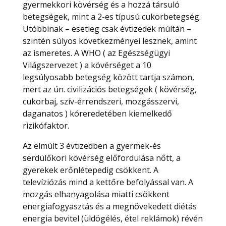
gyermekkori kövérség és a hozzá társuló
betegségek, mint a 2-es típusú cukorbetegség.
Utóbbinak – esetleg csak évtizedek múltán –
szintén súlyos következményei lesznek, amint
az ismeretes. A WHO ( az Egészségügyi
Világszervezet ) a kövérséget a 10
legsúlyosabb betegség között tartja számon,
mert az ún. civilizációs betegségek ( kövérség,
cukorbaj, szív-érrendszeri, mozgásszervi,
daganatos ) kóreredetében kiemelkedő
rizikófaktor.
Az elmúlt 3 évtizedben a gyermek-és
serdülőkori kövérség előfordulása nőtt, a
gyerekek erőnlétepedig csökkent. A
televíziózás mind a kettőre befolyással van. A
mozgás elhanyagolása miatti csökkent
energiafogyasztás és a megnövekedett diétás
energia bevitel (üldögélés, étel reklámok) révén