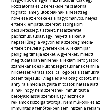
Nagyon sok magyar háztartásban csak egy
közcsatorna és 2 kereskedelmi csatorna
fogható, amely utóbbiaknak a nézettség
növelése az érdeke és a hagyományos, helyes
értékek (empátia, szeretet, szorgalom,
becsületesség, tisztelet, hazaszeretet,
pacifizmus, tudásvágy) helyett a siker, a
népszerűség, a vagyon és a szépség média-
értékeit neveli a gyerekekbe. A reklámipar
pedig legitimálja ezeket. A gyerekek, mielőtt
még tudatában lennének a reklám befolyásoló
szándékának és különbséget tudnának tenni a
hirdetések varázslatos, csillogó (és a számukra
sosem teljesülő) világa és a valóság között, már
annyira a média sugallta mítoszok hatása alatt
állnak, hogy nem szereznek immunitást a
befolyásolással szemben. Így lesznek a
reklámok kiszolgáltatottjai. Nem működik ez az
immunitás a felnőttekben sem, hiszen a reklám