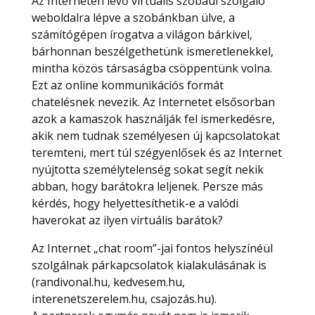
Az Interneten lévő virtuális szobául szolgáló
weboldalra lépve a szobánkban ülve, a
számítógépen írogatva a világon bárkivel,
bárhonnan beszélgethetünk ismeretlenekkel,
mintha közös társaságba csöppentünk volna.
Ezt az online kommunikációs formát
chatelésnek nevezik. Az Internetet elsősorban
azok a kamaszok használják fel ismerkedésre,
akik nem tudnak személyesen új kapcsolatokat
teremteni, mert túl szégyenlősek és az Internet
nyújtotta személytelenség sokat segít nekik
abban, hogy barátokra leljenek. Persze más
kérdés, hogy helyettesíthetik-e a valódi
haverokat az ilyen virtuális barátok?
Az Internet „chat room”-jai fontos helyszínéül
szolgálnak párkapcsolatok kialakulásának is
(randivonal.hu, kedvesem.hu,
interenetszerelem.hu, csajozás.hu).