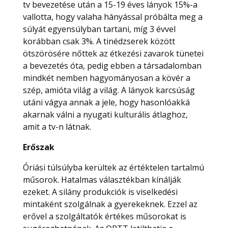
tv bevezetése után a 15-19 éves lányok 15%-a
vallotta, hogy valaha hányással próbálta meg a
súlyát egyensúlyban tartani, míg 3 évvel
korábban csak 3%. A tinédzserek között
ötszörösére nőttek az étkezési zavarok tünetei
a bevezetés óta, pedig ebben a társadalomban
mindkét nemben hagyományosan a kövér a
szép, amióta világ a világ. A lányok karcsúság
utáni vágya annak a jele, hogy hasonlóakká
akarnak válni a nyugati kulturális átlaghoz,
amit a tv-n látnak.
Erőszak
Óriási túlsúlyba kerültek az értéktelen tartalmú
műsorok. Hatalmas választékban kínálják
ezeket. A silány produkciók is viselkedési
mintaként szolgálnak a gyerekeknek. Ezzel az
erővel a szolgáltatók értékes műsorokat is