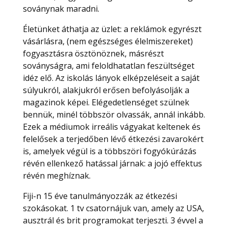
soványnak maradni.
Életünket áthatja az üzlet: a reklámok egyrészt
vásárlásra, (nem egészséges élelmiszereket)
fogyasztásra ösztönöznek, másrészt
soványságra, ami feloldhatatlan feszültséget
idéz elő. Az iskolás lányok elképzeléseit a saját
súlyukról, alakjukról erősen befolyásolják a
magazinok képei. Elégedetlenséget szülnek
bennük, minél többször olvassák, annál inkább.
Ezek a médiumok irreális vágyakat keltenek és
felelősek a terjedőben lévő étkezési zavarokért
is, amelyek végül is a többszöri fogyókúrázás
révén ellenkező hatással járnak: a jojó effektus
révén meghíznak.
Fiji-n 15 éve tanulmányozzák az étkezési
szokásokat. 1 tv csatornájuk van, amely az USA,
ausztrál és brit programokat terjeszti. 3 évvel a