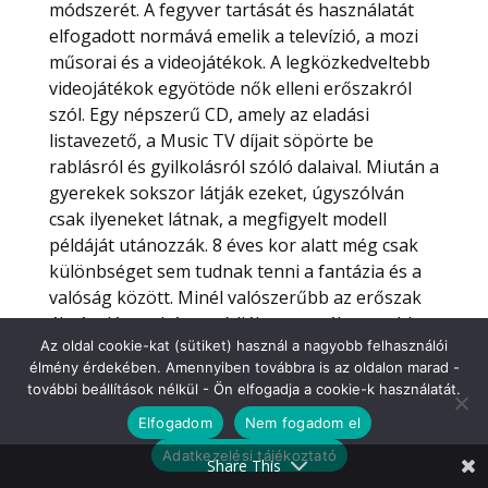
módszerét. A fegyver tartását és használatát
elfogadott normává emelik a televízió, a mozi
műsorai és a videojátékok. A legközkedveltebb
videojátékok egyötöde nők elleni erőszakról
szól. Egy népszerű CD, amely az eladási
listavezető, a Music TV díjait söpörte be
rablásról és gyilkolásról szóló dalaival. Miután a
gyerekek sokszor látják ezeket, úgyszólván
csak ilyeneket látnak, a megfigyelt modell
példáját utánozzák. 8 éves kor alatt még csak
különbséget sem tudnak tenni a fantázia és a
valóság között. Minél valószerűbb az erőszak
ábrázolása tehát a médiában, annál nagyobb a
Az oldal cookie-kat (sütiket) használ a nagyobb felhasználói
valószínűsége annak, hogy a gyermek
élmény érdekében. Amennyiben továbbra is az oldalon marad -
elfogadja és megtanulja. Minél több erőszakot
további beállítások nélkül - Ön elfogadja a cookie-k használatát.
látnak a gyerekek, annál jobban kialakul
Elfogadom
Nem fogadom el
bennük az ellenségesség, a másik
agresszivitására való rákészültség és
Adatkezelési tájékoztató
Share This
erőszakos válaszadás. Már pitiáner okok