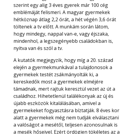
szerint egy alig 3 éves gyerek már 100 cég
emblémáját felismeri. A magyar gyermekek
hétköznap átlag 2,2 órát, a hét végén 3,6 órát
töltenek a tv előtt. A munkám során látom,
hogy mindegy, nappal van-e, vagy éjszaka,
mindenhol, a legszegényebb családokban is,
nyitva van és szól a tv.
A kutatók megjegyzik, hogy míg a 20. század
elején a gyermekmunkával a tulajdonosok a
gyermekek testét zsákmányolták ki, a
kereskedők most a gyermekek elméjére
támadnak, mert rajtuk keresztül vezet az út a
családhoz. Hihetetlenül találékonyak az új és
újabb eszközök kitalálásában, amivel a
gyermekeket fogyasztásra bíztatják. 8 éves kor
alatt a gyermekek még nem tudják elválasztani
a valóságot a mesétől, teljesen azonosulnak is
a mesék hőseivel. Ezért ördögien tökéletes az a