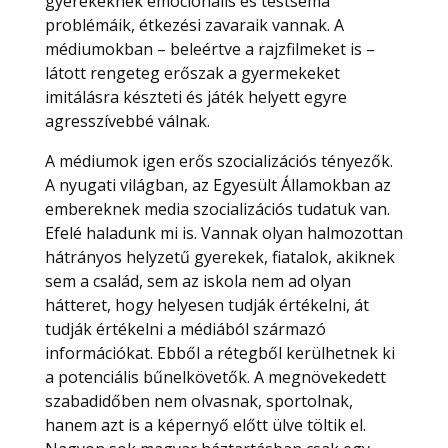
gyerekeknek emocionális és testséma
problémáik, étkezési zavaraik vannak. A
médiumokban – beleértve a rajzfilmeket is –
látott rengeteg erőszak a gyermekeket
imitálásra készteti és játék helyett egyre
agresszívebbé válnak.
A médiumok igen erős szocializációs tényezők.
A nyugati világban, az Egyesült Államokban az
embereknek media szocializációs tudatuk van.
Efelé haladunk mi is. Vannak olyan halmozottan
hátrányos helyzetű gyerekek, fiatalok, akiknek
sem a család, sem az iskola nem ad olyan
hátteret, hogy helyesen tudják értékelni, át
tudják értékelni a médiából származó
információkat. Ebből a rétegből kerülhetnek ki
a potenciális bűnelkövetők. A megnövekedett
szabadidőben nem olvasnak, sportolnak,
hanem azt is a képernyő előtt ülve töltik el.