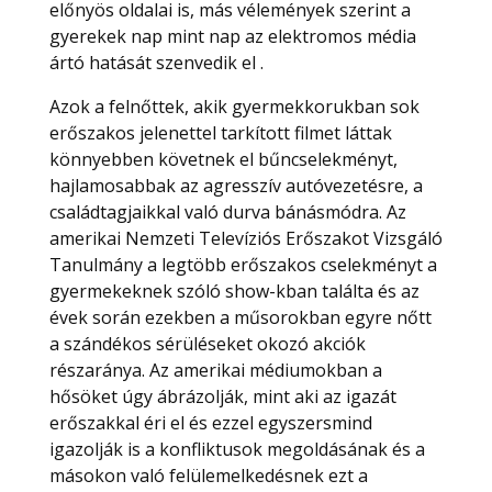
előnyös oldalai is, más vélemények szerint a
gyerekek nap mint nap az elektromos média
ártó hatását szenvedik el .
Azok a felnőttek, akik gyermekkorukban sok
erőszakos jelenettel tarkított filmet láttak
könnyebben követnek el bűncselekményt,
hajlamosabbak az agresszív autóvezetésre, a
családtagjaikkal való durva bánásmódra. Az
amerikai Nemzeti Televíziós Erőszakot Vizsgáló
Tanulmány a legtöbb erőszakos cselekményt a
gyermekeknek szóló show-kban találta és az
évek során ezekben a műsorokban egyre nőtt
a szándékos sérüléseket okozó akciók
részaránya. Az amerikai médiumokban a
hősöket úgy ábrázolják, mint aki az igazát
erőszakkal éri el és ezzel egyszersmind
igazolják is a konfliktusok megoldásának és a
másokon való felülemelkedésnek ezt a