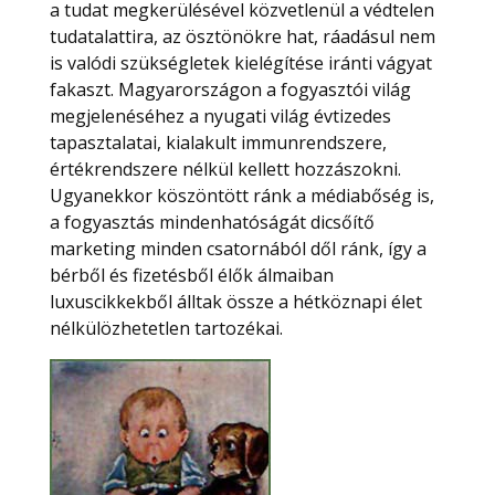
a tudat megkerülésével közvetlenül a védtelen
tudatalattira, az ösztönökre hat, ráadásul nem
is valódi szükségletek kielégítése iránti vágyat
fakaszt. Magyarországon a fogyasztói világ
megjelenéséhez a nyugati világ évtizedes
tapasztalatai, kialakult immunrendszere,
értékrendszere nélkül kellett hozzászokni.
Ugyanekkor köszöntött ránk a médiabőség is,
a fogyasztás mindenhatóságát dicsőítő
marketing minden csatornából dől ránk, így a
bérből és fizetésből élők álmaiban
luxuscikkekből álltak össze a hétköznapi élet
nélkülözhetetlen tartozékai.