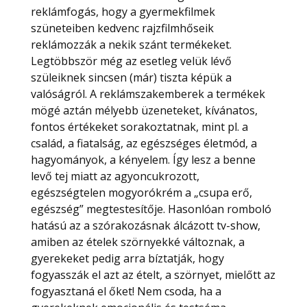
reklámfogás, hogy a gyermekfilmek
szüneteiben kedvenc rajzfilmhőseik
reklámozzák a nekik szánt termékeket.
Legtöbbször még az esetleg velük lévő
szüleiknek sincsen (már) tiszta képük a
valóságról. A reklámszakemberek a termékek
mögé aztán mélyebb üzeneteket, kívánatos,
fontos értékeket sorakoztatnak, mint pl. a
család, a fiatalság, az egészséges életmód, a
hagyományok, a kényelem. Így lesz a benne
levő tej miatt az agyoncukrozott,
egészségtelen mogyorókrém a „csupa erő,
egészség” megtestesítője. Hasonlóan romboló
hatású az a szórakozásnak álcázott tv-show,
amiben az ételek szörnyekké változnak, a
gyerekeket pedig arra bíztatják, hogy
fogyasszák el azt az ételt, a szörnyet, mielőtt az
fogyasztaná el őket! Nem csoda, ha a