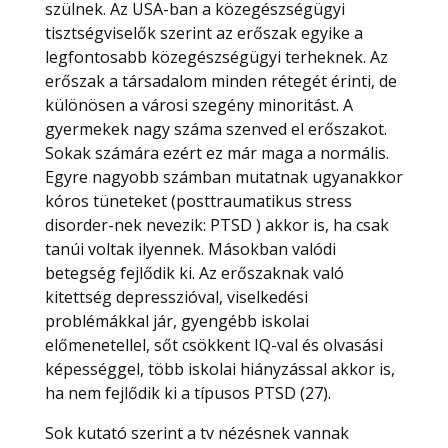
szülnek. Az USA-ban a közegészségügyi
tisztségviselők szerint az erőszak egyike a
legfontosabb közegészségügyi terheknek. Az
erőszak a társadalom minden rétegét érinti, de
különösen a városi szegény minoritást. A
gyermekek nagy száma szenved el erőszakot.
Sokak számára ezért ez már maga a normális.
Egyre nagyobb számban mutatnak ugyanakkor
kóros tüneteket (posttraumatikus stress
disorder-nek nevezik: PTSD ) akkor is, ha csak
tanúi voltak ilyennek. Másokban valódi
betegség fejlődik ki. Az erőszaknak való
kitettség depresszióval, viselkedési
problémákkal jár, gyengébb iskolai
előmenetellel, sőt csökkent IQ-val és olvasási
képességgel, több iskolai hiányzással akkor is,
ha nem fejlődik ki a típusos PTSD (27).
Sok kutató szerint a tv nézésnek vannak