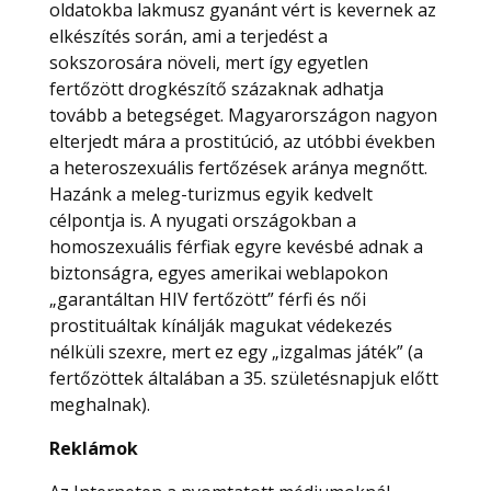
oldatokba lakmusz gyanánt vért is kevernek az
elkészítés során, ami a terjedést a
sokszorosára növeli, mert így egyetlen
fertőzött drogkészítő százaknak adhatja
tovább a betegséget. Magyarországon nagyon
elterjedt mára a prostitúció, az utóbbi években
a heteroszexuális fertőzések aránya megnőtt.
Hazánk a meleg-turizmus egyik kedvelt
célpontja is. A nyugati országokban a
homoszexuális férfiak egyre kevésbé adnak a
biztonságra, egyes amerikai weblapokon
„garantáltan HIV fertőzött” férfi és női
prostituáltak kínálják magukat védekezés
nélküli szexre, mert ez egy „izgalmas játék” (a
fertőzöttek általában a 35. születésnapjuk előtt
meghalnak).
Reklámok