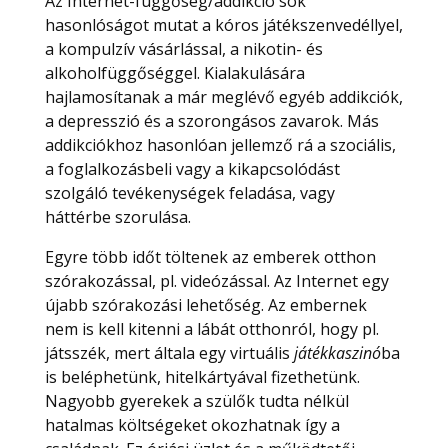
Az Internet-függőség/addikció sok
hasonlóságot mutat a kóros játékszenvedéllyel,
a kompulzív vásárlással, a nikotin- és
alkoholfüggőséggel. Kialakulására
hajlamosítanak a már meglévő egyéb addikciók,
a depresszió és a szorongásos zavarok. Más
addikciókhoz hasonlóan jellemző rá a szociális,
a foglalkozásbeli vagy a kikapcsolódást
szolgáló tevékenységek feladása, vagy
háttérbe szorulása.
Egyre több időt töltenek az emberek otthon
szórakozással, pl. videózással. Az Internet egy
újabb szórakozási lehetőség. Az embernek
nem is kell kitenni a lábát otthonról, hogy pl.
játsszék, mert általa egy virtuális
játékkaszinó
ba
is beléphetünk, hitelkártyával fizethetünk.
Nagyobb gyerekek a szülők tudta nélkül
hatalmas költségeket okozhatnak így a