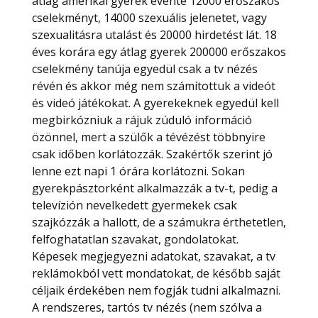
átlag amerikai gyerek évente 12000 erőszakos
cselekményt, 14000 szexuális jelenetet, vagy
szexualitásra utalást és 20000 hirdetést lát. 18
éves korára egy átlag gyerek 200000 erőszakos
cselekmény tanúja egyedül csak a tv nézés
révén és akkor még nem számítottuk a videót
és videó játékokat. A gyerekeknek egyedül kell
megbirkózniuk a rájuk zúduló információ
özönnel, mert a szülők a tévézést többnyire
csak időben korlátozzák. Szakértők szerint jó
lenne ezt napi 1 órára korlátozni. Sokan
gyerekpásztorként alkalmazzák a tv-t, pedig a
televízión nevelkedett gyermekek csak
szajkózzák a hallott, de a számukra érthetetlen,
felfoghatatlan szavakat, gondolatokat.
Képesek megjegyezni adatokat, szavakat, a tv
reklámokból vett mondatokat, de később saját
céljaik érdekében nem fogják tudni alkalmazni.
A rendszeres, tartós tv nézés (nem szólva a