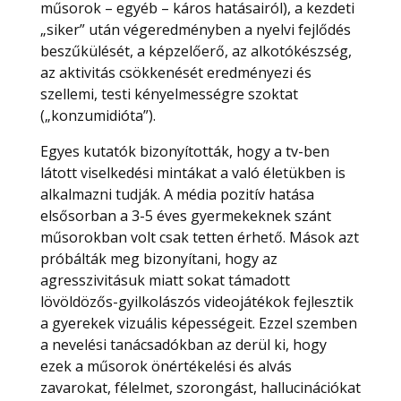
műsorok – egyéb – káros hatásairól), a kezdeti
„siker” után végeredményben a nyelvi fejlődés
beszűkülését, a képzelőerő, az alkotókészség,
az aktivitás csökkenését eredményezi és
szellemi, testi kényelmességre szoktat
(„konzumidióta”).
Egyes kutatók bizonyították, hogy a tv-ben
látott viselkedési mintákat a való életükben is
alkalmazni tudják. A média pozitív hatása
elsősorban a 3-5 éves gyermekeknek szánt
műsorokban volt csak tetten érhető. Mások azt
próbálták meg bizonyítani, hogy az
agresszivitásuk miatt sokat támadott
lövöldözős-gyilkolászós videojátékok fejlesztik
a gyerekek vizuális képességeit. Ezzel szemben
a nevelési tanácsadókban az derül ki, hogy
ezek a műsorok önértékelési és alvás
zavarokat, félelmet, szorongást, hallucinációkat