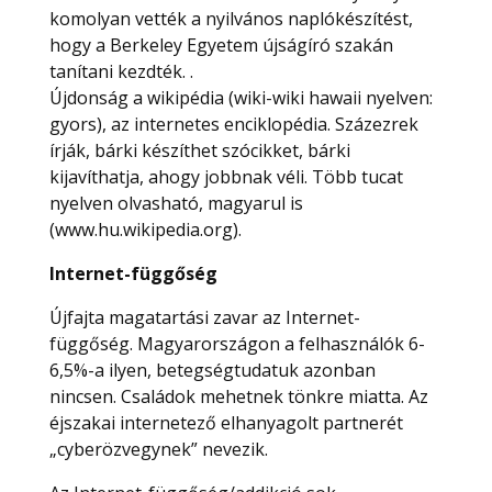
komolyan vették a nyilvános naplókészítést,
hogy a Berkeley Egyetem újságíró szakán
tanítani kezdték. .
Újdonság a wikipédia (wiki-wiki hawaii nyelven:
gyors), az internetes enciklopédia. Százezrek
írják, bárki készíthet szócikket, bárki
kijavíthatja, ahogy jobbnak véli. Több tucat
nyelven olvasható, magyarul is
(www.hu.wikipedia.org).
Internet-függőség
Újfajta magatartási zavar az Internet-
függőség. Magyarországon a felhasználók 6-
6,5%-a ilyen, betegségtudatuk azonban
nincsen. Családok mehetnek tönkre miatta. Az
éjszakai internetező elhanyagolt partnerét
„cyberözvegynek” nevezik.