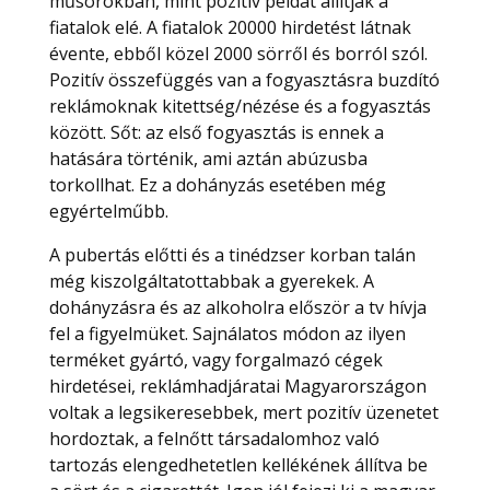
műsorokban, mint pozitív példát állítják a
fiatalok elé. A fiatalok 20000 hirdetést látnak
évente, ebből közel 2000 sörről és borról szól.
Pozitív összefüggés van a fogyasztásra buzdító
reklámoknak kitettség/nézése és a fogyasztás
között. Sőt: az első fogyasztás is ennek a
hatására történik, ami aztán abúzusba
torkollhat. Ez a dohányzás esetében még
egyértelműbb.
A pubertás előtti és a tinédzser korban talán
még kiszolgáltatottabbak a gyerekek. A
dohányzásra és az alkoholra először a tv hívja
fel a figyelmüket. Sajnálatos módon az ilyen
terméket gyártó, vagy forgalmazó cégek
hirdetései, reklámhadjáratai Magyarországon
voltak a legsikeresebbek, mert pozitív üzenetet
hordoztak, a felnőtt társadalomhoz való
tartozás elengedhetetlen kellékének állítva be