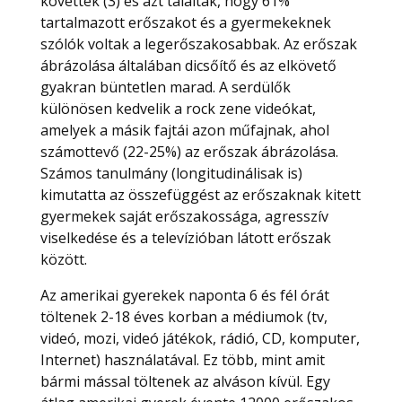
követtek (3) és azt találták, hogy 61%
tartalmazott erőszakot és a gyermekeknek
szólók voltak a legerőszakosabbak. Az erőszak
ábrázolása általában dicsőítő és az elkövető
gyakran büntetlen marad. A serdülők
különösen kedvelik a rock zene videókat,
amelyek a másik fajtái azon műfajnak, ahol
számottevő (22-25%) az erőszak ábrázolása.
Számos tanulmány (longitudinálisak is)
kimutatta az összefüggést az erőszaknak kitett
gyermekek saját erőszakossága, agresszív
viselkedése és a televízióban látott erőszak
között.
Az amerikai gyerekek naponta 6 és fél órát
töltenek 2-18 éves korban a médiumok (tv,
videó, mozi, videó játékok, rádió, CD, komputer,
Internet) használatával. Ez több, mint amit
bármi mással töltenek az alváson kívül. Egy