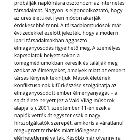
próbálják naplóírásra ösztönözni az internetes
társadalmat. Nagyon is elgondolkoztató, hogy
az üres életüket ilyen módon akarják
érdekesebbé tenni. A társadalomtudósok már
évtizedekkel ezelőtt jelezték, hogy a modern
ipari társadalmakban aggasztó
elmagányosodás figyelhető meg. A személyes
kapcsolatok helyett sokan a
tömegmédiumokban keresik és találják meg
azokat az élményeket, amelyek miatt az embert
társas lénynek tekintjük. Mások életének,
konfliktusainak kifürkészése szolgáltatja az
elmagányosodott ember élményanyagát – a
saját élete helyett (ez a Való Világ műsorok
alapja is ). 2001. szeptember 11-én ezek a
naplók vették át egyszer csak a nagy
hírszolgáltatók szerepét, amikoris a váratlanul
megugrott terhelés miatt időlegesen
elérhetetlenné váltak. Később már olyannyira