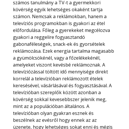
számos tanulmány a TV-t a gyermekkori
kövérség egyik lehetséges okaként tartja
számon. Nemcsak a reklámokban, hanem a
televíziós programokban is gyakori az étel
előfordulása. Főleg a gyerekeket megcélozva
gyakori a reggelire fogyasztandó
gabonaféleségek, snack-ek és gyorsételek
reklámozása. Ezek energia tartalma magasabb
a gyümölcsökénél, vagy a főzelékekénél,
amelyeket viszont kevésbé reklámoznak. A
televíziózással töltött idő mennyisége direkt
korrelál a televízióban reklámozott ételek
keresésével, vásárlásával és fogyasztásával. A
televízióban szereplők között azonban a
kövérség sokkal kevesebbszer jelenik meg,
mint az a populációban általános. A
televízióban olyan gyakran esznek és
beszélnek az evésről hogy ennek az az
üzenete, hogy lehetséges sokat enni és mégis