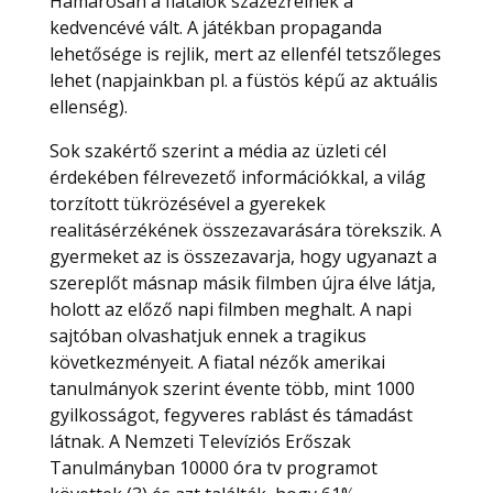
Hamarosan a fiatalok százezreinek a
kedvencévé vált. A játékban propaganda
lehetősége is rejlik, mert az ellenfél tetszőleges
lehet (napjainkban pl. a füstös képű az aktuális
ellenség).
Sok szakértő szerint a média az üzleti cél
érdekében félrevezető információkkal, a világ
torzított tükrözésével a gyerekek
realitásérzékének összezavarására törekszik. A
gyermeket az is összezavarja, hogy ugyanazt a
szereplőt másnap másik filmben újra élve látja,
holott az előző napi filmben meghalt. A napi
sajtóban olvashatjuk ennek a tragikus
következményeit. A fiatal nézők amerikai
tanulmányok szerint évente több, mint 1000
gyilkosságot, fegyveres rablást és támadást
látnak. A Nemzeti Televíziós Erőszak
Tanulmányban 10000 óra tv programot