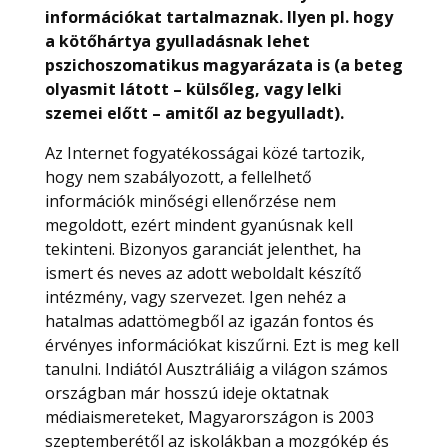
információkat tartalmaznak. Ilyen pl. hogy
a kötőhártya gyulladásnak lehet
pszichoszomatikus magyarázata is (a beteg
olyasmit látott – külsőleg, vagy lelki
szemei előtt – amitől az begyulladt).
Az Internet fogyatékosságai közé tartozik,
hogy nem szabályozott, a fellelhető
információk minőségi ellenőrzése nem
megoldott, ezért mindent gyanúsnak kell
tekinteni. Bizonyos garanciát jelenthet, ha
ismert és neves az adott weboldalt készítő
intézmény, vagy szervezet. Igen nehéz a
hatalmas adattömegből az igazán fontos és
érvényes információkat kiszűrni. Ezt is meg kell
tanulni. Indiától Ausztráliáig a világon számos
országban már hosszú ideje oktatnak
médiaismereteket, Magyarországon is 2003
szeptemberétől az iskolákban a mozgókép és