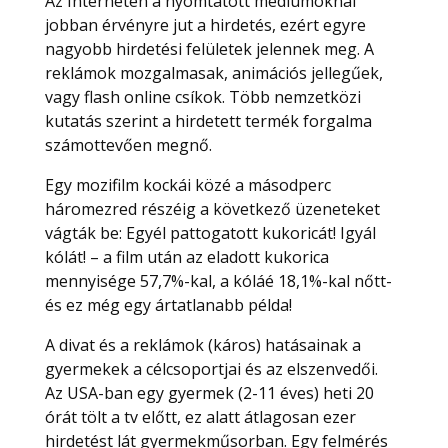
Az Interneten a nyomtatott médiumoknál
jobban érvényre jut a hirdetés, ezért egyre
nagyobb hirdetési felületek jelennek meg. A
reklámok mozgalmasak, animációs jellegűek,
vagy flash online csíkok. Több nemzetközi
kutatás szerint a hirdetett termék forgalma
számottevően megnő.
Egy mozifilm kockái közé a másodperc
háromezred részéig a következő üzeneteket
vágták be: Egyél pattogatott kukoricát! Igyál
kólát! – a film után az eladott kukorica
mennyisége 57,7%-kal, a kóláé 18,1%-kal nőtt-
és ez még egy ártatlanabb példa!
A divat és a reklámok (káros) hatásainak a
gyermekek a célcsoportjai és az elszenvedői.
Az USA-ban egy gyermek (2-11 éves) heti 20
órát tölt a tv előtt, ez alatt átlagosan ezer
hirdetést lát gyermekműsorban. Egy felmérés