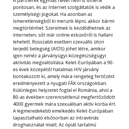
A partnerek egymás nevét nem is ismerik
pontosan, és az Internet szolgáltatók is védik a
személyiségi jogokat. Ha azonban az
ismeretlenségből ki merünk lépni, akkor bármi
megtörténhet. Szerelmek is kezdődhetnek az
interneten, sőt már online esküvőről is hallani
lehetett. Rosszabb esetben szexuális úton
terjedő betegség (AIDS) jöhet létre, amikor
igen nehéz a járványügyi-közegészségügyi
aktivitás megvalósítása. Kelet-Európában a 90-
es évek közepétől hatalmas HIV járvány
bontakozott ki, amely mára rengeteg fertőzést
eredményezett a nyugati FÁK országokban.
Különleges helyzetet foglal el Románia, ahol a
80-as években szerencsétlenül megfertőződött
4000 gyermek mára szexuálisan aktív korba ért.
A legmeredekebb emelkedés Kelet-Európában
tapasztalható elsősorban az intravénás
droghasználat miatt. Az ópiát tartalmú