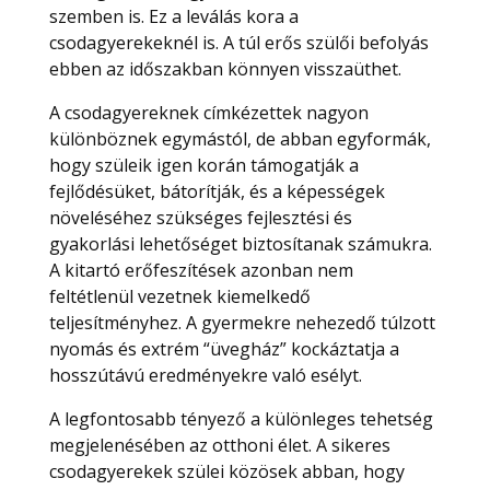
szemben is. Ez a leválás kora a
csodagyerekeknél is. A túl erős szülői befolyás
ebben az időszakban könnyen visszaüthet.
A csodagyereknek címkézettek nagyon
különböznek egymástól, de abban egyformák,
hogy szüleik igen korán támogatják a
fejlődésüket, bátorítják, és a képességek
növeléséhez szükséges fejlesztési és
gyakorlási lehetőséget biztosítanak számukra.
A kitartó erőfeszítések azonban nem
feltétlenül vezetnek kiemelkedő
teljesítményhez. A gyermekre nehezedő túlzott
nyomás és extrém “üvegház” kockáztatja a
hosszútávú eredményekre való esélyt.
A legfontosabb tényező a különleges tehetség
megjelenésében az otthoni élet. A sikeres
csodagyerekek szülei közösek abban, hogy