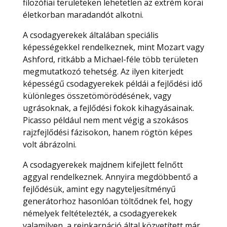
filozófiai területeken lehetetlen az extrém korai
életkorban maradandót alkotni.
A csodagyerekek általában speciális
képességekkel rendelkeznek, mint Mozart vagy
Ashford, ritkább a Michael-féle több területen
megmutatkozó tehetség. Az ilyen kiterjedt
képességű csodagyerekek példái a fejlődési idő
különleges összetömörödésének, vagy
ugrásoknak, a fejlődési fokok kihagyásainak.
Picasso például nem ment végig a szokásos
rajzfejlődési fázisokon, hanem rögtön képes
volt ábrázolni.
A csodagyerekek majdnem kifejlett felnőtt
aggyal rendelkeznek. Annyira megdöbbentő a
fejlődésük, amint egy nagyteljesítményű
generátorhoz hasonlóan töltődnek fel, hogy
némelyek feltételezték, a csodagyerekek
valamilyen, a reinkarnáció által közvetített már