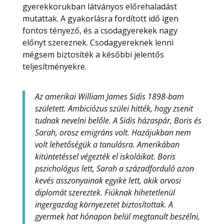
gyerekkorukban látványos előrehaladást
mutattak. A gyakorlásra fordított idő igen
fontos tényező, és a csodagyerekek nagy
előnyt szereznek. Csodagyereknek lenni
mégsem biztosíték a későbbi jelentős
teljesítményekre.
Az amerikai William James Sidis 1898-bam
született. Ambiciózus szülei hitték, hogy zsenit
tudnak nevelni belőle. A Sidis házaspár, Boris és
Sarah, orosz emigráns volt. Hazájukban nem
volt lehetőségük a tanulásra. Amerikában
kitüntetéssel végezték el iskoláikat. Boris
pszichológus lett, Sarah a századforduló azon
kevés asszonyainak egyike lett, akik orvosi
diplomát szereztek. Fiúknak hihetetlenül
ingergazdag környezetet biztosítottak. A
gyermek hat hónapon belül megtanult beszélni,