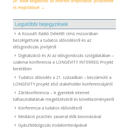
Dr. Rodé Magdolna: Az internet árnyoldalai: problémák
és megoldások
→
Legutóbbi bejegyzések
A Kossuth Rádió Délelőtt című műsorában
beszélgettünk a tudatos idősödésről és az
idősgondozás jövőjéről
Digitalizáció és AI az idősgondozás szolgálatában –
szakmai konferencia a LONGEVITY INTERREG Projekt
keretében
Tudatos idősödés a 21. században – beszámoló a
LONGEVITY projekt első stakeholder konferenciájáról
Zárókonferencia – A gyerekek internet
túlhasználatának megelőzéséről és következményeiről
Konferencia a tudatos idősödésről
Mediáció pszichés zavarral élők bevonásával
Gyászfeldolgozás irodalomterápiával