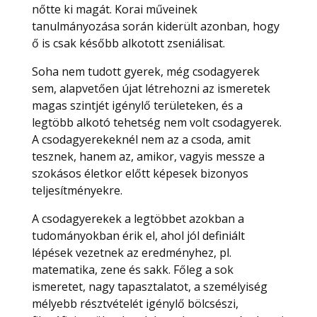
nőtte ki magát. Korai műveinek
tanulmányozása során kiderült azonban, hogy
ő is csak később alkotott zseniálisat.
Soha nem tudott gyerek, még csodagyerek
sem, alapvetően újat létrehozni az ismeretek
magas szintjét igénylő területeken, és a
legtöbb alkotó tehetség nem volt csodagyerek.
A csodagyerekeknél nem az a csoda, amit
tesznek, hanem az, amikor, vagyis messze a
szokásos életkor előtt képesek bizonyos
teljesítményekre.
A csodagyerekek a legtöbbet azokban a
tudományokban érik el, ahol jól definiált
lépések vezetnek az eredményhez, pl.
matematika, zene és sakk. Főleg a sok
ismeretet, nagy tapasztalatot, a személyiség
mélyebb résztvételét igénylő bölcsészi,