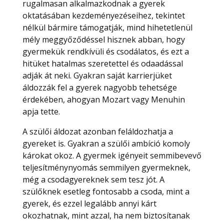
rugalmasan alkalmazkodnak a gyerek
oktatásában kezdeményezéseihez, tekintet
nélkül bármire támogatják, mind hihetetlenül
mély meggyőződéssel hisznek abban, hogy
gyermekük rendkívüli és csodálatos, és ezt a
hitüket hatalmas szeretettel és odaadással
adják át neki. Gyakran saját karrierjüket
áldozzák fel a gyerek nagyobb tehetsége
érdekében, ahogyan Mozart vagy Menuhin
apja tette.
A szülői áldozat azonban feláldozhatja a
gyereket is. Gyakran a szülői ambíció komoly
károkat okoz. A gyermek igényeit semmibevevő
teljesítménynyomás semmilyen gyermeknek,
még a csodagyereknek sem tesz jót. A
szülőknek esetleg fontosabb a csoda, mint a
gyerek, és ezzel legalább annyi kárt
okozhatnak, mint azzal, ha nem biztosítanak