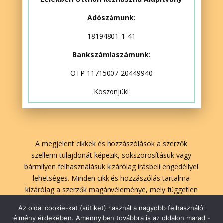
Adószámunk:
18194801-1-41
Bankszámlaszámunk:
OTP 11715007-20449940
Köszönjük!
A megjelent cikkek és hozzászólások a szerzők
szellemi tulajdonát képezik, sokszorosításuk vagy
bármilyen felhasználásuk kizárólag írásbeli engedéllyel
lehetséges. Minden cikk és hozzászólás tartalma
kizárólag a szerzők magánvéleménye, mely független
A Lélekben Otthon szerkesztőségének véleményétől.
Az oldal cookie-kat (sütiket) használ a nagyobb felhasználói
élmény érdekében. Amennyiben továbbra is az oldalon marad -