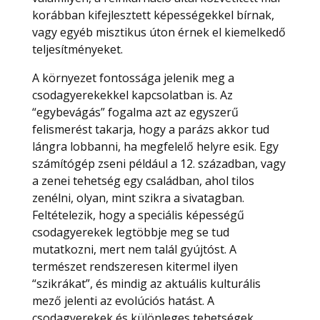
korábban kifejlesztett képességekkel bírnak,
vagy egyéb misztikus úton érnek el kiemelkedő
teljesítményeket.
A környezet fontossága jelenik meg a
csodagyerekekkel kapcsolatban is. Az
“egybevágás” fogalma azt az egyszerű
felismerést takarja, hogy a parázs akkor tud
lángra lobbanni, ha megfelelő helyre esik. Egy
számítógép zseni például a 12. században, vagy
a zenei tehetség egy családban, ahol tilos
zenélni, olyan, mint szikra a sivatagban.
Feltételezik, hogy a speciális képességű
csodagyerekek legtöbbje meg se tud
mutatkozni, mert nem talál gyújtóst. A
természet rendszeresen kitermel ilyen
“szikrákat”, és mindig az aktuális kulturális
mező jelenti az evolúciós hatást. A
csodagyerekek és különleges tehetségek