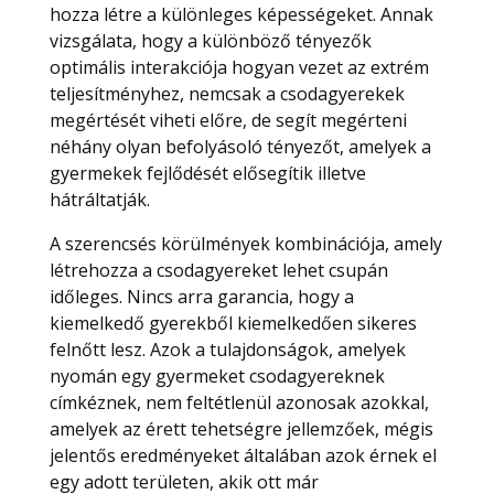
hozza létre a különleges képességeket. Annak
vizsgálata, hogy a különböző tényezők
optimális interakciója hogyan vezet az extrém
teljesítményhez, nemcsak a csodagyerekek
megértését viheti előre, de segít megérteni
néhány olyan befolyásoló tényezőt, amelyek a
gyermekek fejlődését elősegítik illetve
hátráltatják.
A szerencsés körülmények kombinációja, amely
létrehozza a csodagyereket lehet csupán
időleges. Nincs arra garancia, hogy a
kiemelkedő gyerekből kiemelkedően sikeres
felnőtt lesz. Azok a tulajdonságok, amelyek
nyomán egy gyermeket csodagyereknek
címkéznek, nem feltétlenül azonosak azokkal,
amelyek az érett tehetségre jellemzőek, mégis
jelentős eredményeket általában azok érnek el
egy adott területen, akik ott már