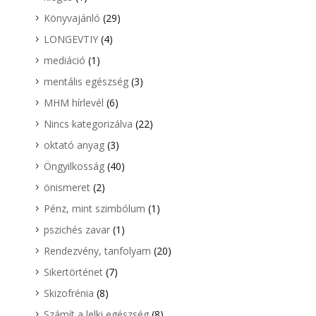
Könyvajánló
(29)
LONGEVTIY
(4)
mediáció
(1)
mentális egészség
(3)
MHM hírlevél
(6)
Nincs kategorizálva
(22)
oktató anyag
(3)
Öngyilkosság
(40)
önismeret
(2)
Pénz, mint szimbólum
(1)
pszichés zavar
(1)
Rendezvény, tanfolyam
(20)
Sikertörténet
(7)
Skizofrénia
(8)
Számít a lelki egészség
(8)