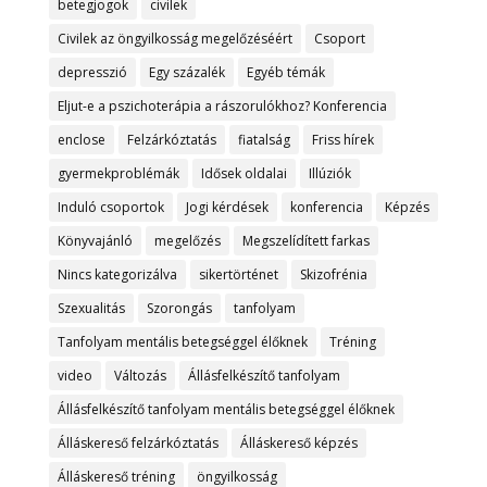
betegjogok
civilek
Civilek az öngyilkosság megelőzéséért
Csoport
depresszió
Egy százalék
Egyéb témák
Eljut-e a pszichoterápia a rászorulókhoz? Konferencia
enclose
Felzárkóztatás
fiatalság
Friss hírek
gyermekproblémák
Idősek oldalai
Illúziók
Induló csoportok
Jogi kérdések
konferencia
Képzés
Könyvajánló
megelőzés
Megszelídített farkas
Nincs kategorizálva
sikertörténet
Skizofrénia
Szexualitás
Szorongás
tanfolyam
Tanfolyam mentális betegséggel élőknek
Tréning
video
Változás
Állásfelkészítő tanfolyam
Állásfelkészítő tanfolyam mentális betegséggel élőknek
Álláskereső felzárkóztatás
Álláskereső képzés
Álláskereső tréning
öngyilkosság