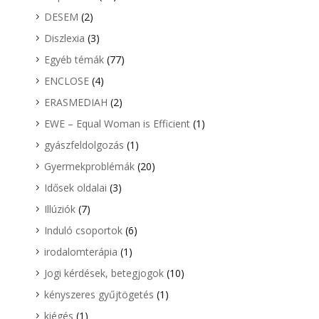
DESEM
(2)
Diszlexia
(3)
Egyéb témák
(77)
ENCLOSE
(4)
ERASMEDIAH
(2)
EWE – Equal Woman is Efficient
(1)
gyászfeldolgozás
(1)
Gyermekproblémák
(20)
Idősek oldalai
(3)
Illúziók
(7)
Induló csoportok
(6)
irodalomterápia
(1)
Jogi kérdések, betegjogok
(10)
kényszeres gyűjtögetés
(1)
kiégés
(1)