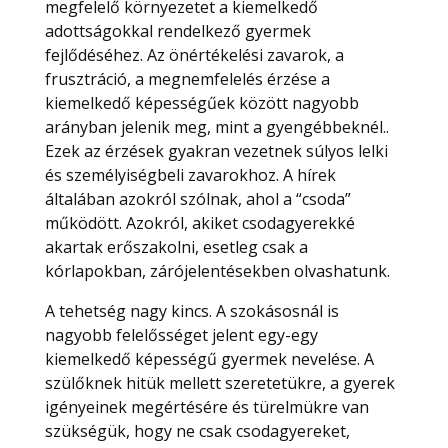
megfelelő környezetet a kiemelkedő
adottságokkal rendelkező gyermek
fejlődéséhez. Az önértékelési zavarok, a
frusztráció, a megnemfelelés érzése a
kiemelkedő képességűek között nagyobb
arányban jelenik meg, mint a gyengébbeknél..
Ezek az érzések gyakran vezetnek súlyos lelki
és személyiségbeli zavarokhoz. A hírek
általában azokról szólnak, ahol a “csoda”
működött. Azokról, akiket csodagyerekké
akartak erőszakolni, esetleg csak a
kórlapokban, zárójelentésekben olvashatunk.
A tehetség nagy kincs. A szokásosnál is
nagyobb felelősséget jelent egy-egy
kiemelkedő képességű gyermek nevelése. A
szülőknek hitük mellett szeretetükre, a gyerek
igényeinek megértésére és türelmükre van
szükségük, hogy ne csak csodagyereket,