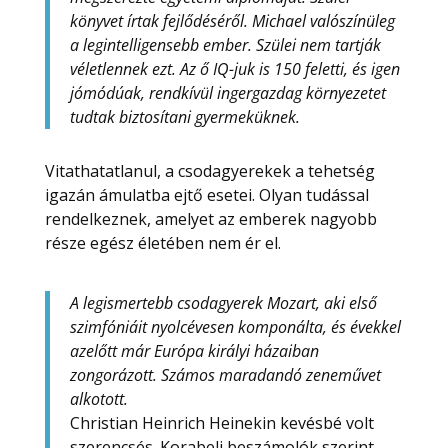
könyvet írtak fejlődéséről. Michael valószínüleg
a legintelligensebb ember. Szülei nem tartják
véletlennek ezt. Az ő IQ-juk is 150 feletti, és igen
jómódúak, rendkívül ingergazdag környezetet
tudtak biztosítani gyermeküknek.
Vitathatatlanul, a csodagyerekek a tehetség
igazán ámulatba ejtő esetei. Olyan tudással
rendelkeznek, amelyet az emberek nagyobb
része egész életében nem ér el.
A legismertebb csodagyerek Mozart, aki első
szimfóniáit nyolcévesen komponálta, és évekkel
azelőtt már Európa királyi házaiban
zongorázott. Számos maradandó zeneművet
alkotott.
Christian Heinrich Heinekin kevésbé volt
szerencsés. Korabeli beszámolók szerint