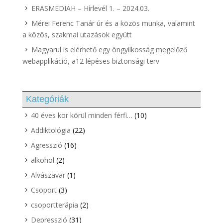
ERASMEDIAH – Hírlevél 1. – 2024.03.
Mérei Ferenc Tanár úr és a közös munka, valamint
a közös, szakmai utazások együtt
Magyarul is elérhető egy öngyilkosság megelőző
webapplikáció, a12 lépéses biztonsági terv
Kategóriák
40 éves kor körül minden férfi…
(10)
Addiktológia
(22)
Agresszió
(16)
alkohol
(2)
Alvászavar
(1)
Csoport
(3)
csoportterápia
(2)
Depresszió
(31)