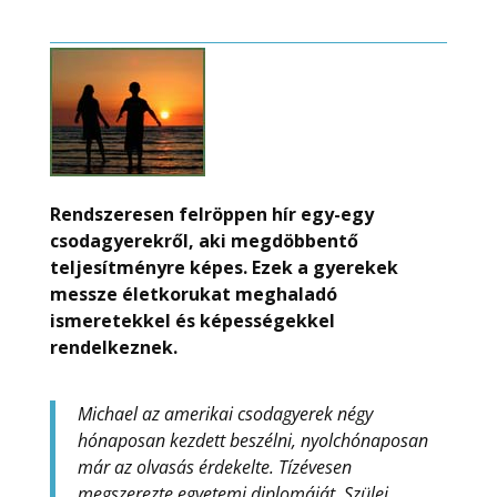
Rendszeresen felröppen hír egy-egy
csodagyerekről, aki megdöbbentő
teljesítményre képes. Ezek a gyerekek
messze életkorukat meghaladó
ismeretekkel és képességekkel
rendelkeznek.
Michael az amerikai csodagyerek négy
hónaposan kezdett beszélni, nyolchónaposan
már az olvasás érdekelte. Tízévesen
megszerezte egyetemi diplomáját. Szülei