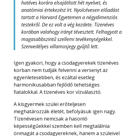
hatéves korára elsajátított hét nyelvet, és
anatómiai értekezést írt. Nyolcévesen előadást
tartott a Harvard Egyetemen a négydimenziós
testekről. De ez volt a vég kezdete. Tizenéves
korában valahogy irányt tévesztett. Felhagyott a
magasabbszintű szellemi tevékenységekkel.
Szenvedélyes villamosjegy gyűjtő lett.
Igen gyakori, hogy a csodagyerekek tizenéves
korban nem tudják felvenni a versenyt az
egyenletesebben, és ezáltal esetleg
harmonikusabban fejlődő tehetséges
fiatalokkal. A tizenéves kor vízválasztó.
A kisgyermek szülei erőteljesen
meghatározzák életét, befolyásuk igen nagy.
Tizenévesen nemcsak a hasonló
képességűekkel szemben kell megtalálnia
önmagát a csodagyereknek, hanem a szüleivel