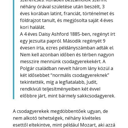
néhány órával születése után beszélt, 3
éves korában latint, franciát, történelmet és
földrajzot tanult, és megjósolta saját 4 éves
kori halálát.
A 4 éves Daisy Ashford 1885-ben, regényt írt
egy jezsuita papról. Második regényét 9
évesen írta, ezres példányszámban adták el.
Nem kell azonban időben és térben nagyon
messzire mennünk csodagyerekekért. A
Polgár családban nevelt három lány közül a
két idősebbet “normális csodagyereknek”
tekintették, míg a legfiatalabb, Judit,
rendkívüli teljesítményeiben két évvel
előbbre járt, mint bármely sakkcsodagyerek.
A csodagyerekek megdöbbentőek ugyan, de
nem alkotó tehetségek, néhány kivételes
esettől eltekintve, mint például Mozart, aki azzá