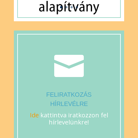

FELIRATKOZÁS
HÍRLEVÉLRE
Ide
kattintva iratkozzon fel
hírlevelünkre!