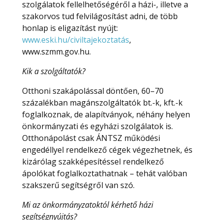
szolgálatok fellelhetőségéről a házi-, illetve a
szakorvos tud felvilágosítást adni, de több
honlap is eligazítást nyújt:
www.eski.hu/civiltajekoztatás
,
www.szmm.gov.hu.
Kik a szolgáltatók?
Otthoni szakápolással döntően, 60–70
százalékban magánszolgáltatók bt.-k, kft.-k
foglalkoznak, de alapítványok, néhány helyen
önkormányzati és egyházi szolgálatok is.
Otthonápolást csak ÁNTSZ működési
engedéllyel rendelkező cégek végezhetnek, és
kizárólag szakképesítéssel rendelkező
ápolókat foglalkoztathatnak – tehát valóban
szakszerű segítségről van szó.
Mi az önkormányzatoktól kérhető házi
segítségnyújtás?