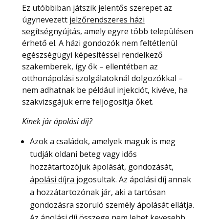
Ez utóbbiban játszik jelentős szerepet az
úgynevezett
jelzőrendszeres házi
segítségnyújtás
, amely egyre több településen
érhető el. A házi gondozók nem feltétlenül
egészségügyi képesítéssel rendelkező
szakemberek, így ők – ellentétben az
otthonápolási szolgálatoknál dolgozókkal –
nem adhatnak be például injekciót, kivéve, ha
szakvizsgájuk erre feljogosítja őket.
Kinek jár ápolási díj?
Azok a családok, amelyek maguk is meg
tudják oldani beteg vagy idős
hozzátartozójuk ápolását, gondozását,
ápolási díjra
jogosultak. Az ápolási díj annak
a hozzátartozónak jár, aki a tartósan
gondozásra szoruló személy ápolását ellátja.
Az ápolási díj összege nem lehet kevesebb,