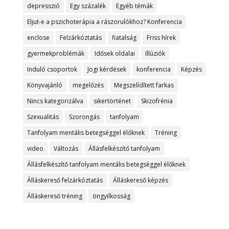
depresszió
Egy százalék
Egyéb témák
Eljut-e a pszichoterápia a rászorulókhoz? Konferencia
enclose
Felzárkóztatás
fiatalság
Friss hírek
gyermekproblémák
Idősek oldalai
Illúziók
Induló csoportok
Jogi kérdések
konferencia
Képzés
Könyvajánló
megelőzés
Megszelídített farkas
Nincs kategorizálva
sikertörténet
Skizofrénia
Szexualitás
Szorongás
tanfolyam
Tanfolyam mentális betegséggel élőknek
Tréning
video
Változás
Állásfelkészítő tanfolyam
Állásfelkészítő tanfolyam mentális betegséggel élőknek
Álláskereső felzárkóztatás
Álláskereső képzés
Álláskereső tréning
öngyilkosság