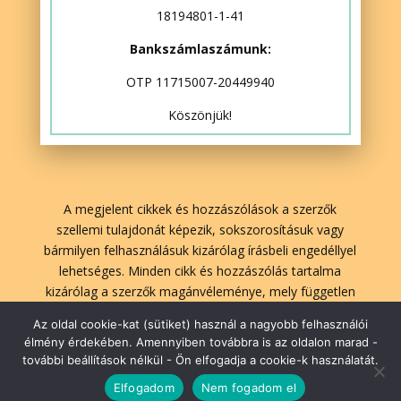
18194801-1-41
Bankszámlaszámunk:
OTP 11715007-20449940
Köszönjük!
A megjelent cikkek és hozzászólások a szerzők
szellemi tulajdonát képezik, sokszorosításuk vagy
bármilyen felhasználásuk kizárólag írásbeli engedéllyel
lehetséges. Minden cikk és hozzászólás tartalma
kizárólag a szerzők magánvéleménye, mely független
A Lélekben Otthon szerkesztőségének véleményétől.
Az oldal cookie-kat (sütiket) használ a nagyobb felhasználói
élmény érdekében. Amennyiben továbbra is az oldalon marad -
további beállítások nélkül - Ön elfogadja a cookie-k használatát.
lelekbenotthon.hu | 2026| Minden jog fenntartva!
Elfogadom
Nem fogadom el