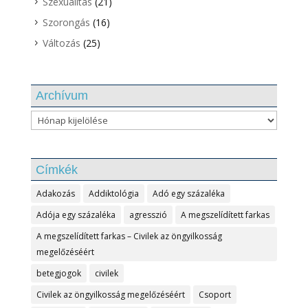
Szexualitás
(21)
Szorongás
(16)
Változás
(25)
Archívum
Archívum
Címkék
Adakozás
Addiktológia
Adó egy százaléka
Adója egy százaléka
agresszió
A megszelídített farkas
A megszelídített farkas – Civilek az öngyilkosság
megelőzéséért
betegjogok
civilek
Civilek az öngyilkosság megelőzéséért
Csoport