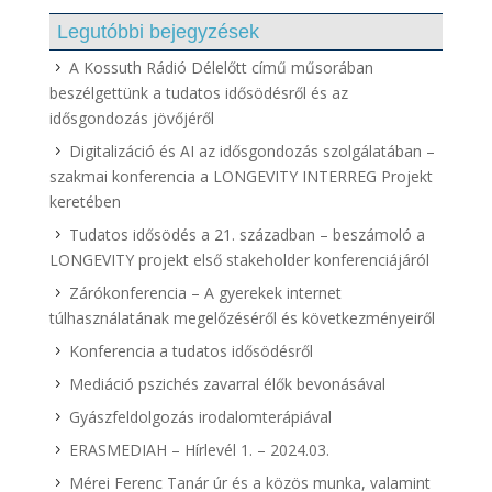
Legutóbbi bejegyzések
A Kossuth Rádió Délelőtt című műsorában
beszélgettünk a tudatos idősödésről és az
idősgondozás jövőjéről
Digitalizáció és AI az idősgondozás szolgálatában –
szakmai konferencia a LONGEVITY INTERREG Projekt
keretében
Tudatos idősödés a 21. században – beszámoló a
LONGEVITY projekt első stakeholder konferenciájáról
Zárókonferencia – A gyerekek internet
túlhasználatának megelőzéséről és következményeiről
Konferencia a tudatos idősödésről
Mediáció pszichés zavarral élők bevonásával
Gyászfeldolgozás irodalomterápiával
ERASMEDIAH – Hírlevél 1. – 2024.03.
Mérei Ferenc Tanár úr és a közös munka, valamint