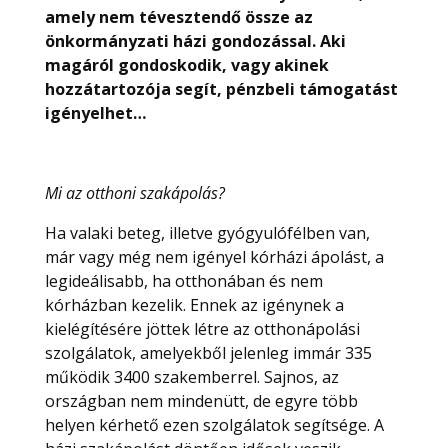
amely nem tévesztendő össze az
önkormányzati házi gondozással. Aki
magáról gondoskodik, vagy akinek
hozzátartozója segít, pénzbeli támogatást
igényelhet…
Mi az otthoni szakápolás?
Ha valaki beteg, illetve gyógyulófélben van,
már vagy még nem igényel kórházi ápolást, a
legideálisabb, ha otthonában és nem
kórházban kezelik. Ennek az igénynek a
kielégítésére jöttek létre az otthonápolási
szolgálatok, amelyekből jelenleg immár 335
működik 3400 szakemberrel. Sajnos, az
országban nem mindenütt, de egyre több
helyen kérhető ezen szolgálatok segítsége. A