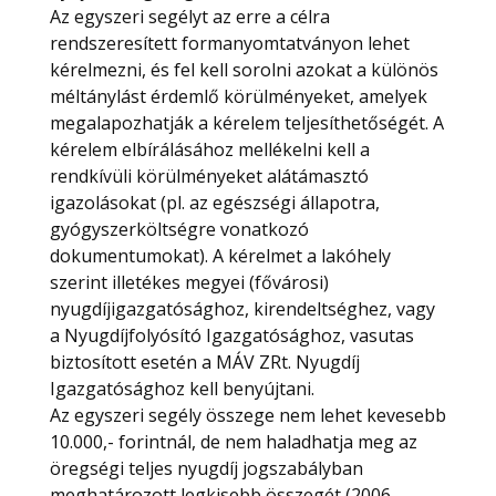
Az egyszeri segélyt az erre a célra
rendszeresített formanyomtatványon lehet
kérelmezni, és fel kell sorolni azokat a különös
méltánylást érdemlő körülményeket, amelyek
megalapozhatják a kérelem teljesíthetőségét. A
kérelem elbírálásához mellékelni kell a
rendkívüli körülményeket alátámasztó
igazolásokat (pl. az egészségi állapotra,
gyógyszerköltségre vonatkozó
dokumentumokat). A kérelmet a lakóhely
szerint illetékes megyei (fővárosi)
nyugdíjigazgatósághoz, kirendeltséghez, vagy
a Nyugdíjfolyósító Igazgatósághoz, vasutas
biztosított esetén a MÁV ZRt. Nyugdíj
Igazgatósághoz kell benyújtani.
Az egyszeri segély összege nem lehet kevesebb
10.000,- forintnál, de nem haladhatja meg az
öregségi teljes nyugdíj jogszabályban
meghatározott legkisebb összegét (2006.