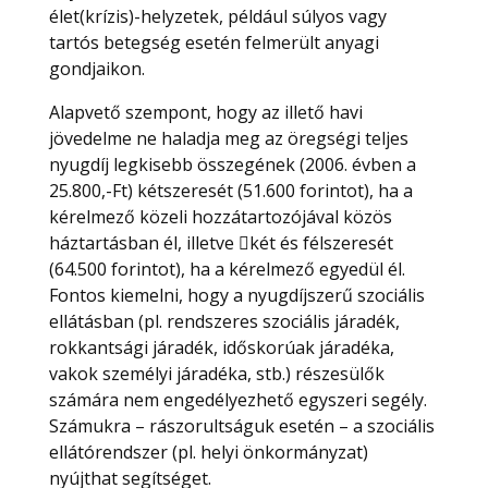
élet(krízis)-helyzetek, például súlyos vagy
tartós betegség esetén felmerült anyagi
gondjaikon.
Alapvető szempont, hogy az illető havi
jövedelme ne haladja meg az öregségi teljes
nyugdíj legkisebb összegének (2006. évben a
25.800,-Ft) kétszeresét (51.600 forintot), ha a
kérelmező közeli hozzátartozójával közös
háztartásban él, illetve két és félszeresét
(64.500 forintot), ha a kérelmező egyedül él.
Fontos kiemelni, hogy a nyugdíjszerű szociális
ellátásban (pl. rendszeres szociális járadék,
rokkantsági járadék, időskorúak járadéka,
vakok személyi járadéka, stb.) részesülők
számára nem engedélyezhető egyszeri segély.
Számukra – rászorultságuk esetén – a szociális
ellátórendszer (pl. helyi önkormányzat)
nyújthat segítséget.