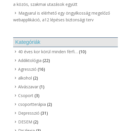
a közös, szakmai utazások együtt
Magyarul is elérhető egy öngyilkosság megelőző
webapplikáció, a12 lépéses biztonsági terv
Kategóriák
40 éves kor körül minden férfi…
(10)
Addiktológia
(22)
Agresszió
(16)
alkohol
(2)
Alvászavar
(1)
Csoport
(3)
csoportterápia
(2)
Depresszió
(31)
DESEM
(2)
Diszlexia
(3)