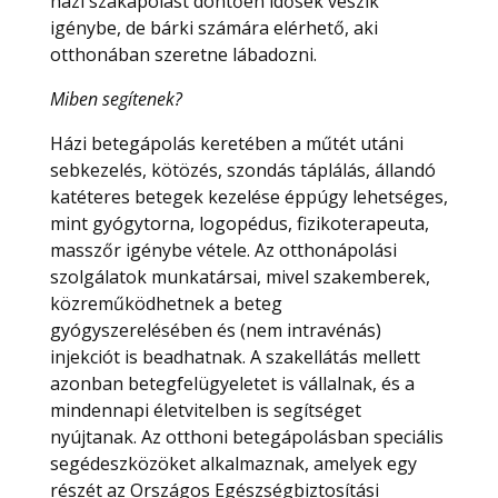
házi szakápolást döntően idősek veszik
igénybe, de bárki számára elérhető, aki
otthonában szeretne lábadozni.
Miben segítenek?
Házi betegápolás keretében a műtét utáni
sebkezelés, kötözés, szondás táplálás, állandó
katéteres betegek kezelése éppúgy lehetséges,
mint gyógytorna, logopédus, fizikoterapeuta,
masszőr igénybe vétele. Az otthonápolási
szolgálatok munkatársai, mivel szakemberek,
közreműködhetnek a beteg
gyógyszerelésében és (nem intravénás)
injekciót is beadhatnak. A szakellátás mellett
azonban betegfelügyeletet is vállalnak, és a
mindennapi életvitelben is segítséget
nyújtanak. Az otthoni betegápolásban speciális
segédeszközöket alkalmaznak, amelyek egy
részét az Országos Egészségbiztosítási