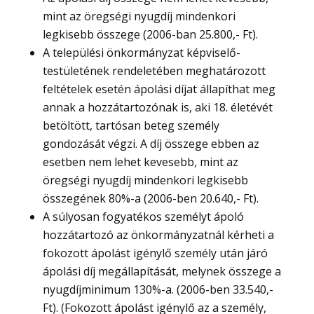
mint az öregségi nyugdíj mindenkori
legkisebb összege (2006-ban 25.800,- Ft).
A települési önkormányzat képviselő-
testületének rendeletében meghatározott
feltételek esetén ápolási díjat állapíthat meg
annak a hozzátartozónak is, aki 18. életévét
betöltött, tartósan beteg személy
gondozását végzi. A díj összege ebben az
esetben nem lehet kevesebb, mint az
öregségi nyugdíj mindenkori legkisebb
összegének 80%-a (2006-ben 20.640,- Ft).
A súlyosan fogyatékos személyt ápoló
hozzátartozó az önkormányzatnál kérheti a
fokozott ápolást igénylő személy után járó
ápolási díj megállapítását, melynek összege a
nyugdíjminimum 130%-a. (2006-ben 33.540,-
Ft). (Fokozott ápolást igénylő az a személy,