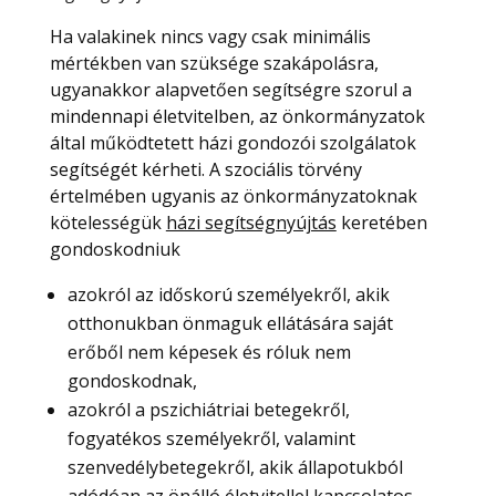
Ha valakinek nincs vagy csak minimális
mértékben van szüksége szakápolásra,
ugyanakkor alapvetően segítségre szorul a
mindennapi életvitelben, az önkormányzatok
által működtetett házi gondozói szolgálatok
segítségét kérheti. A szociális törvény
értelmében ugyanis az önkormányzatoknak
kötelességük
házi segítségnyújtás
keretében
gondoskodniuk
azokról az időskorú személyekről, akik
otthonukban önmaguk ellátására saját
erőből nem képesek és róluk nem
gondoskodnak,
azokról a pszichiátriai betegekről,
fogyatékos személyekről, valamint
szenvedélybetegekről, akik állapotukból