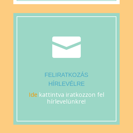

FELIRATKOZÁS
HÍRLEVÉLRE
Ide
kattintva iratkozzon fel
hírlevelünkre!