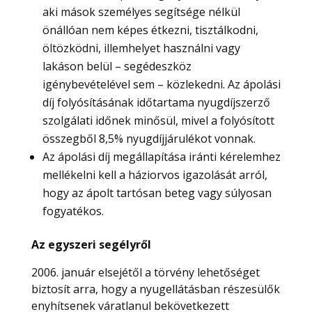
aki mások személyes segítsége nélkül
önállóan nem képes étkezni, tisztálkodni,
öltözködni, illemhelyet használni vagy
lakáson belül – segédeszköz
igénybevételével sem – közlekedni. Az ápolási
díj folyósításának időtartama nyugdíjszerző
szolgálati időnek minősül, mivel a folyósított
összegből 8,5% nyugdíjjárulékot vonnak.
Az ápolási díj megállapítása iránti kérelemhez
mellékelni kell a háziorvos igazolását arról,
hogy az ápolt tartósan beteg vagy súlyosan
fogyatékos.
Az egyszeri segélyről
2006. január elsejétől a törvény lehetőséget
biztosít arra, hogy a nyugellátásban részesülők
enyhítsenek váratlanul bekövetkezett