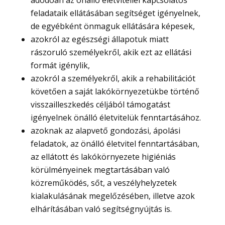
adódóan az önálló életvitellel kapcsolatos
feladataik ellátásában segítséget igényelnek,
de egyébként önmaguk ellátására képesek,
azokról az egészségi állapotuk miatt
rászoruló személyekről, akik ezt az ellátási
formát igénylik,
azokról a személyekről, akik a rehabilitációt
követően a saját lakókörnyezetükbe történő
visszailleszkedés céljából támogatást
igényelnek önálló életvitelük fenntartásához.
azoknak az alapvető gondozási, ápolási
feladatok, az önálló életvitel fenntartásában,
az ellátott és lakókörnyezete higiéniás
körülményeinek megtartásában való
közreműködés, sőt, a veszélyhelyzetek
kialakulásának megelőzésében, illetve azok
elhárításában való segítségnyújtás is.