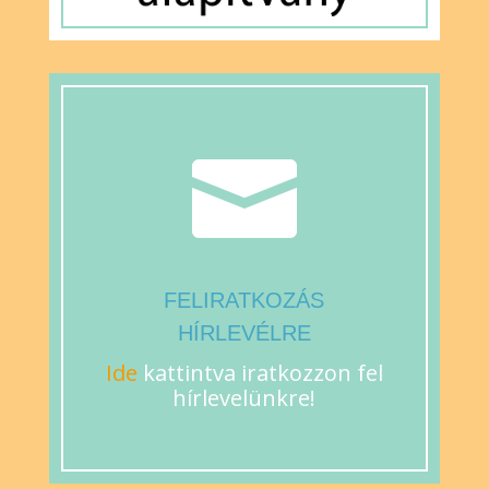

FELIRATKOZÁS
HÍRLEVÉLRE
Ide
kattintva iratkozzon fel
hírlevelünkre!