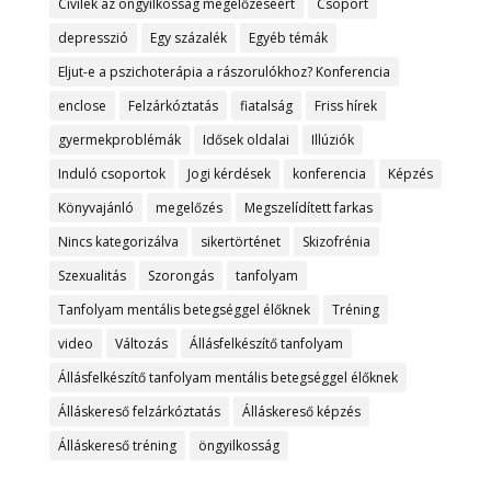
Civilek az öngyilkosság megelőzéséért
Csoport
depresszió
Egy százalék
Egyéb témák
Eljut-e a pszichoterápia a rászorulókhoz? Konferencia
enclose
Felzárkóztatás
fiatalság
Friss hírek
gyermekproblémák
Idősek oldalai
Illúziók
Induló csoportok
Jogi kérdések
konferencia
Képzés
Könyvajánló
megelőzés
Megszelídített farkas
Nincs kategorizálva
sikertörténet
Skizofrénia
Szexualitás
Szorongás
tanfolyam
Tanfolyam mentális betegséggel élőknek
Tréning
video
Változás
Állásfelkészítő tanfolyam
Állásfelkészítő tanfolyam mentális betegséggel élőknek
Álláskereső felzárkóztatás
Álláskereső képzés
Álláskereső tréning
öngyilkosság