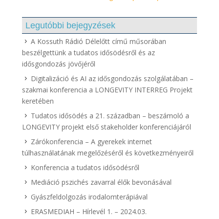
Legutóbbi bejegyzések
A Kossuth Rádió Délelőtt című műsorában
beszélgettünk a tudatos idősödésről és az
idősgondozás jövőjéről
Digitalizáció és AI az idősgondozás szolgálatában –
szakmai konferencia a LONGEVITY INTERREG Projekt
keretében
Tudatos idősödés a 21. században – beszámoló a
LONGEVITY projekt első stakeholder konferenciájáról
Zárókonferencia – A gyerekek internet
túlhasználatának megelőzéséről és következményeiről
Konferencia a tudatos idősödésről
Mediáció pszichés zavarral élők bevonásával
Gyászfeldolgozás irodalomterápiával
ERASMEDIAH – Hírlevél 1. – 2024.03.