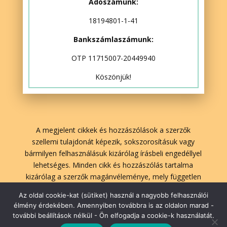
Adószámunk:
18194801-1-41
Bankszámlaszámunk:
OTP 11715007-20449940
Köszönjük!
A megjelent cikkek és hozzászólások a szerzők
szellemi tulajdonát képezik, sokszorosításuk vagy
bármilyen felhasználásuk kizárólag írásbeli engedéllyel
lehetséges. Minden cikk és hozzászólás tartalma
kizárólag a szerzők magánvéleménye, mely független
A Lélekben Otthon szerkesztőségének véleményétől.
Az oldal cookie-kat (sütiket) használ a nagyobb felhasználói
élmény érdekében. Amennyiben továbbra is az oldalon marad -
további beállítások nélkül - Ön elfogadja a cookie-k használatát.
lelekbenotthon.hu | 2026| Minden jog fenntartva!