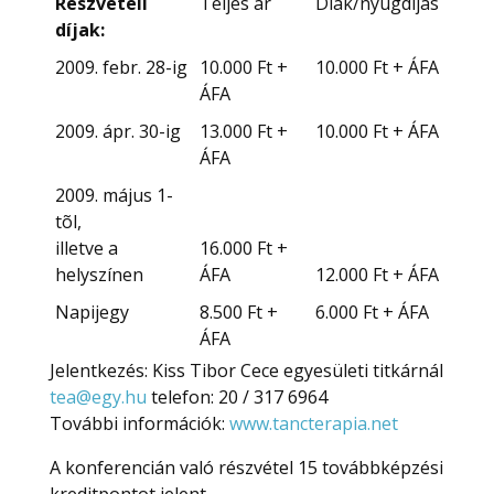
Részvételi
Teljes ár
Diák/nyugdíjas
díjak:
2009. febr. 28-ig
10.000 Ft +
10.000 Ft + ÁFA
ÁFA
2009. ápr. 30-ig
13.000 Ft +
10.000 Ft + ÁFA
ÁFA
2009. május 1-
tõl,
illetve a
16.000 Ft +
helyszínen
ÁFA
12.000 Ft + ÁFA
Napijegy
8.500 Ft +
6.000 Ft + ÁFA
ÁFA
Jelentkezés: Kiss Tibor Cece egyesületi titkárnál
tea@egy.hu
telefon: 20 / 317 6964
További információk:
www.tancterapia.net
A konferencián való részvétel 15 továbbképzési