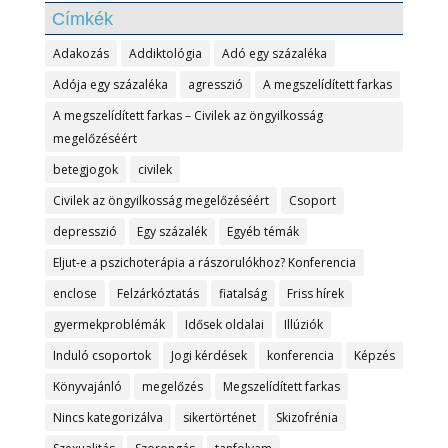
Címkék
Adakozás
Addiktológia
Adó egy százaléka
Adója egy százaléka
agresszió
A megszelídített farkas
A megszelídített farkas – Civilek az öngyilkosság
megelőzéséért
betegjogok
civilek
Civilek az öngyilkosság megelőzéséért
Csoport
depresszió
Egy százalék
Egyéb témák
Eljut-e a pszichoterápia a rászorulókhoz? Konferencia
enclose
Felzárkóztatás
fiatalság
Friss hírek
gyermekproblémák
Idősek oldalai
Illúziók
Induló csoportok
Jogi kérdések
konferencia
Képzés
Könyvajánló
megelőzés
Megszelídített farkas
Nincs kategorizálva
sikertörténet
Skizofrénia