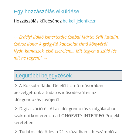
Egy hozzászólás elküldése
Hozzászólás küldéséhez
be kell jelentkezni
.
←
Erdélyi Ildikó ismertetője Csabai Márta, Szili Katalin,
Csörsz Ilona: A gyógyító kapcsolat című könyvéről
Nyár, kamaszok, első szerelem… Mit tegyen a szülő (és
mit ne tegyen)?
→
Legutóbbi bejegyzések
A Kossuth Rádió Délelőtt című műsorában
beszélgettünk a tudatos idősödésről és az
idősgondozás jövőjéről
Digitalizáció és AI az idősgondozás szolgálatában –
szakmai konferencia a LONGEVITY INTERREG Projekt
keretében
Tudatos idősödés a 21. században – beszámoló a