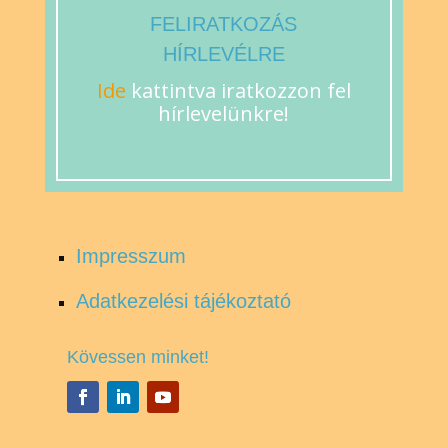
FELIRATKOZÁS
HÍRLEVÉLRE
Ide
kattintva iratkozzon fel
hírlevelünkre!
Impresszum
Adatkezelési tájékoztató
Kövessen minket!