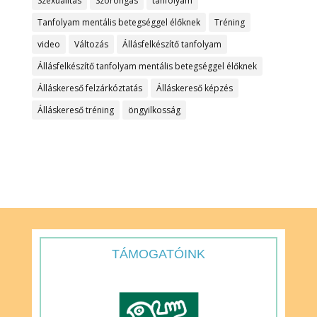
Szexualitás
Szorongás
tanfolyam
Tanfolyam mentális betegséggel élőknek
Tréning
video
Változás
Állásfelkészítő tanfolyam
Állásfelkészítő tanfolyam mentális betegséggel élőknek
Álláskereső felzárkóztatás
Álláskereső képzés
Álláskereső tréning
öngyilkosság
TÁMOGATÓINK