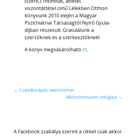
(szerk.): Intimitás, áttétel,
viszontáttétel című Lélekben Otthon
könyvünk 2010 elején a Magyar
Pszichiátriai Társaságtól Nyírő Gyula-
díjban részesült. Gratulálunk a
szerzőknek és a szerkesztőknek!
A könyv megvásárolható
itt
.
←
Családterápiás sikertörténet
Alkoholizmusom trilógiája
→
A Facebook szabálya szerint a cikket csak akkor