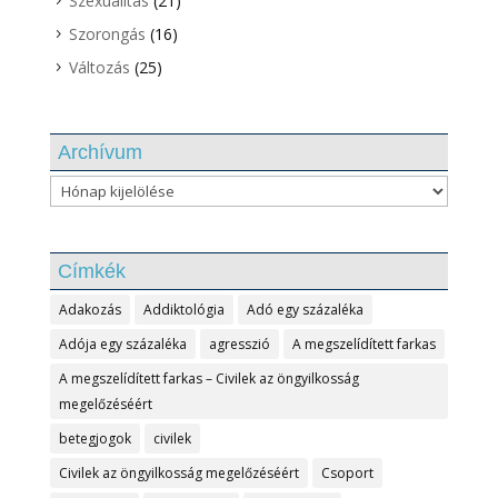
Szexualitás
(21)
Szorongás
(16)
Változás
(25)
Archívum
Archívum
Címkék
Adakozás
Addiktológia
Adó egy százaléka
Adója egy százaléka
agresszió
A megszelídített farkas
A megszelídített farkas – Civilek az öngyilkosság
megelőzéséért
betegjogok
civilek
Civilek az öngyilkosság megelőzéséért
Csoport