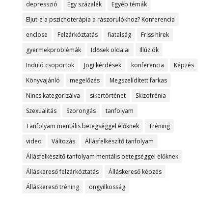
depresszió
Egy százalék
Egyéb témák
Eljut-e a pszichoterápia a rászorulókhoz? Konferencia
enclose
Felzárkóztatás
fiatalság
Friss hírek
gyermekproblémák
Idősek oldalai
Illúziók
Induló csoportok
Jogi kérdések
konferencia
Képzés
Könyvajánló
megelőzés
Megszelídített farkas
Nincs kategorizálva
sikertörténet
Skizofrénia
Szexualitás
Szorongás
tanfolyam
Tanfolyam mentális betegséggel élőknek
Tréning
video
Változás
Állásfelkészítő tanfolyam
Állásfelkészítő tanfolyam mentális betegséggel élőknek
Álláskereső felzárkóztatás
Álláskereső képzés
Álláskereső tréning
öngyilkosság