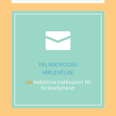

FELIRATKOZÁS
HÍRLEVÉLRE
Ide
kattintva iratkozzon fel
hírlevelünkre!