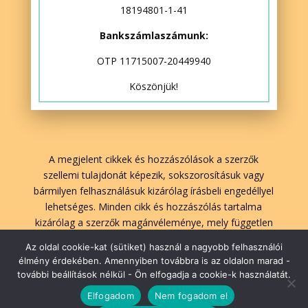
18194801-1-41
Bankszámlaszámunk:
OTP 11715007-20449940
Köszönjük!
A megjelent cikkek és hozzászólások a szerzők
szellemi tulajdonát képezik, sokszorosításuk vagy
bármilyen felhasználásuk kizárólag írásbeli engedéllyel
lehetséges. Minden cikk és hozzászólás tartalma
kizárólag a szerzők magánvéleménye, mely független
A Lélekben Otthon szerkesztőségének véleményétől.
Az oldal cookie-kat (sütiket) használ a nagyobb felhasználói
élmény érdekében. Amennyiben továbbra is az oldalon marad -
további beállítások nélkül - Ön elfogadja a cookie-k használatát.
lelekbenotthon.hu | 2026| Minden jog fenntartva!
Elfogadom
Nem fogadom el