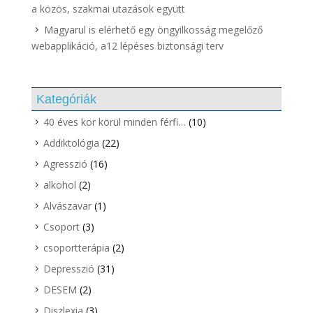
a közös, szakmai utazások együtt
Magyarul is elérhető egy öngyilkosság megelőző
webapplikáció, a12 lépéses biztonsági terv
Kategóriák
40 éves kor körül minden férfi…
(10)
Addiktológia
(22)
Agresszió
(16)
alkohol
(2)
Alvászavar
(1)
Csoport
(3)
csoportterápia
(2)
Depresszió
(31)
DESEM
(2)
Diszlexia
(3)