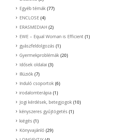
Egyéb témák
(77)
ENCLOSE
(4)
ERASMEDIAH
(2)
EWE – Equal Woman is Efficient
(1)
gyászfeldolgozás
(1)
Gyermekproblémák
(20)
Idősek oldalai
(3)
Illúziók
(7)
Induló csoportok
(6)
irodalomterápia
(1)
Jogi kérdések, betegjogok
(10)
kényszeres gyűjtögetés
(1)
kiégés
(1)
Könyvajánló
(29)
LONGEVTIY
(4)