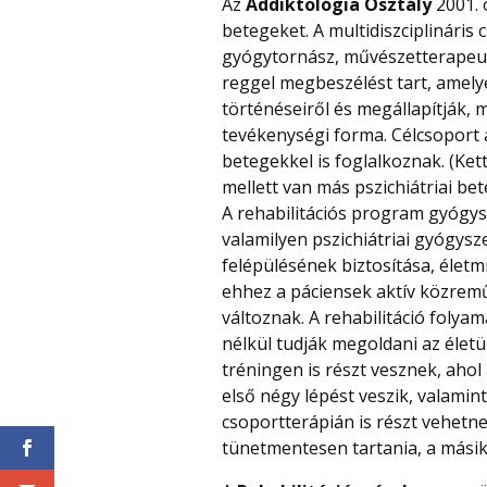
Az
Addiktológia
Osztály
2001. 
betegeket. A multidiszciplináris 
gyógytornász, művészetterapeuta
reggel megbeszélést tart, amel
történéseiről és megállapítják, mi
tevékenységi forma. Célcsoport
betegekkel is foglalkoznak. (Ke
mellett van más pszichiátriai bete
A rehabilitációs program gyógys
valamilyen pszichiátriai gyógysze
felépülésének biztosítása, élet
ehhez a páciensek aktív közrem
változnak. A rehabilitáció folya
nélkül tudják megoldani az életü
tréningen is részt vesznek, ahol
első négy lépést veszik, valamint
csoportterápián is részt vehetn
tünetmentesen tartania, a másik