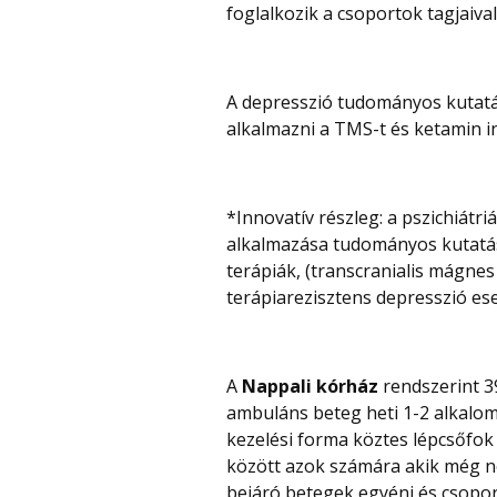
foglalkozik a csoportok tagjaival
A depresszió tudományos kutatása
alkalmazni a TMS-t és ketamin in
*Innovatív részleg: a pszichiát
alkalmazása tudományos kutatások
terápiák, (transcranialis mágnes
terápiarezisztens depresszió es
A
Nappali kórház
rendszerint 3
ambuláns beteg heti 1-2 alkalom
kezelési forma köztes lépcsőfok 
között azok számára akik még n
bejáró betegek egyéni és csopor