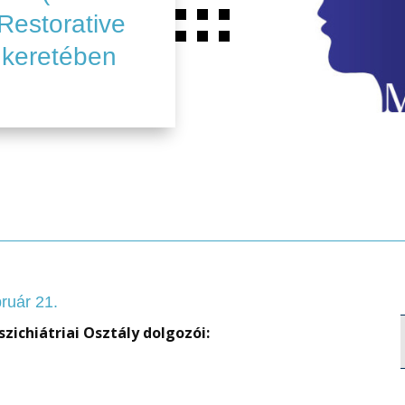
Restorative
 keretében
ruár 21.
zichiátriai Osztály dolgozói: