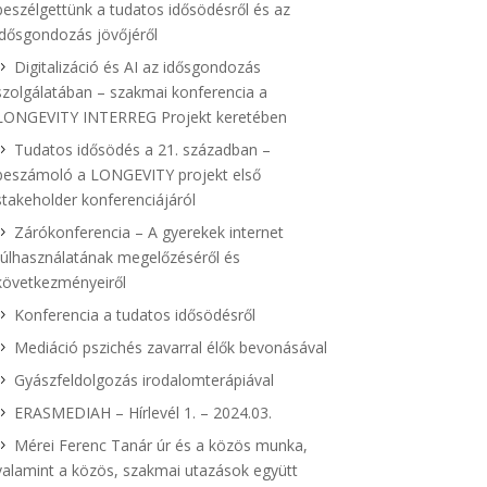
beszélgettünk a tudatos idősödésről és az
idősgondozás jövőjéről
Digitalizáció és AI az idősgondozás
szolgálatában – szakmai konferencia a
LONGEVITY INTERREG Projekt keretében
Tudatos idősödés a 21. században –
beszámoló a LONGEVITY projekt első
stakeholder konferenciájáról
Zárókonferencia – A gyerekek internet
túlhasználatának megelőzéséről és
következményeiről
Konferencia a tudatos idősödésről
Mediáció pszichés zavarral élők bevonásával
Gyászfeldolgozás irodalomterápiával
ERASMEDIAH – Hírlevél 1. – 2024.03.
Mérei Ferenc Tanár úr és a közös munka,
valamint a közös, szakmai utazások együtt