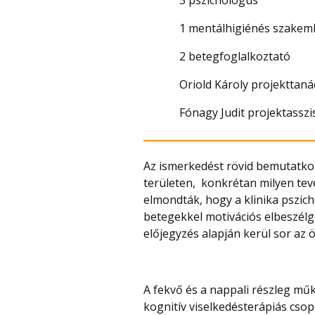
1 mentálhigiénés szakem
2 betegfoglalkoztató
Oriold Károly projekttan
Fónagy Judit projektasszi
Az ismerkedést rövid bemutatko
területen, konkrétan milyen tev
elmondták, hogy a klinika pszich
betegekkel motivációs elbeszélg
előjegyzés alapján kerül sor az ö
A fekvő és a nappali részleg mű
kognitív viselkedésterápiás cso