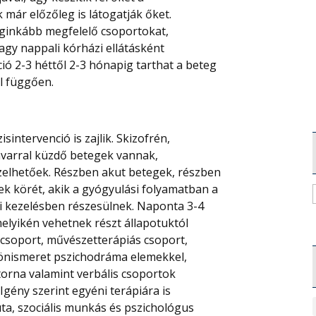
 már előzőleg is látogatják őket.
leginkább megfelelő csoportokat,
gy nappali kórházi ellátásként
ció 2-3 héttől 2-3 hónapig tarthat a beteg
ől függően.
zisintervenció is zajlik. Skizofrén,
avarral küzdő betegek vannak,
zelhetőek. Részben akut betegek, részben
ek körét, akik a gyógyulási folyamatban a
i kezelésben részesülnek. Naponta 3-4
melyikén vehetnek részt állapotuktól
ecsoport, művészetterápiás csoport,
, önismeret pszichodráma elemekkel,
torna valamint verbális csoportok
ény szerint egyéni terápiára is
a, szociális munkás és pszichológus