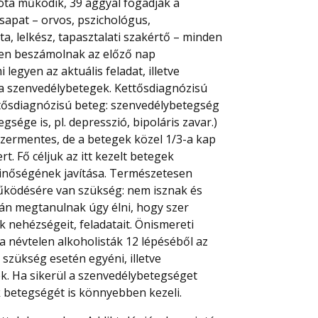
óta működik, 39 ággyal fogadják a
csapat – orvos, pszichológus,
, lelkész, tapasztalati szakértő – minden
yen beszámolnak az előző nap
 legyen az aktuális feladat, illetve
 a szenvedélybetegek. Kettősdiagnózisú
ttősdiagnózisú beteg: szenvedélybetegség
gsége is, pl. depresszió, bipoláris zavar.)
zermentes, de a betegek közel 1/3-a kap
rt. Fő céljuk az itt kezelt betegek
minőségének javítása. Természetesen
űködésére van szükség: nem isznak és
mán megtanulnak úgy élni, hogy szer
k nehézségeit, feladatait. Önismereti
 a névtelen alkoholisták 12 lépéséből az
 szükség esetén egyéni, illetve
ek. Ha sikerül a szenvedélybetegséget
 betegségét is könnyebben kezeli.