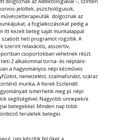
tt dolgoznak az Addiktológiával –, szintén
akorvos-jelöltek, pszichológusok,
 művészetterapeuták dolgoznak az
munkájukat, a foglalkozásokat pedig a
n itt kezelt beteg saját munkalappal
 szabott heti programot rögzítik. A
 szerint relaxációs, asszertív,
oportban csoportokban vehetnek részt.
 heti 2 alkalommal torna- és néptánc-
biban a hagyományos népi kézműves
gyfűzést, nemezelést, szalmafonást, száraz
 történő munka. A Kerek Esztendő
gyományait ismerhetik meg pl. népi
lok segítségével. Nagyobb ünnepekre
giai betegekkel. Minden nap több
önböző területek betegei.
vul, úgy készítik fel őket a