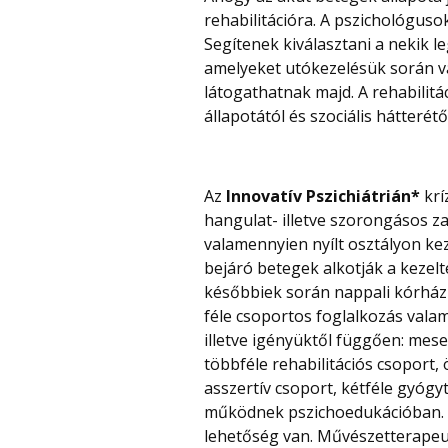
rehabilitációra. A pszichológusok
Segítenek kiválasztani a nekik 
amelyeket utókezelésük során va
látogathatnak majd. A rehabilitá
állapotától és szociális hátterét
Az
Innovatív Pszichiátrián*
krí
hangulat- illetve szorongásos z
valamennyien nyílt osztályon ke
bejáró betegek alkotják a kezelt
későbbiek során nappali kórház
féle csoportos foglalkozás vala
illetve igényüktől függően: mes
többféle rehabilitációs csoport
asszertív csoport, kétféle gyógy
működnek pszichoedukációban. Ig
lehetőség van. Művészetterapeut