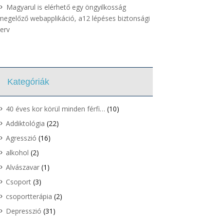
Magyarul is elérhető egy öngyilkosság
megelőző webapplikáció, a12 lépéses biztonsági
terv
Kategóriák
40 éves kor körül minden férfi…
(10)
Addiktológia
(22)
Agresszió
(16)
alkohol
(2)
Alvászavar
(1)
Csoport
(3)
csoportterápia
(2)
Depresszió
(31)