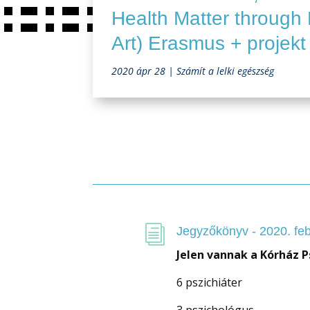
Health Matter through 
Art) Erasmus + projekt
2020 ápr 28
|
Számít a lelki egészség
i
Jegyzőkönyv - 2020. feb
Jelen vannak a Kórház Ps
6 pszichiáter
3 pszichológus