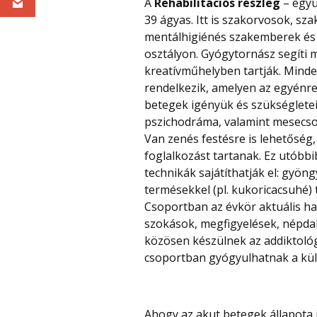
A
Rehabilitációs részleg
– együ
39 ágyas. Itt is szakorvosok, sz
mentálhigiénés szakemberek és
osztályon. Gyógytornász segíti 
kreatívműhelyben tartják. Minde
rendelkezik, amelyen az egyénre
betegek igényük és szükségleteik
pszichodráma, valamint mesecs
Van zenés festésre is lehetőség,
foglalkozást tartanak. Ez utób
technikák sajátíthatják el: gyön
termésekkel (pl. kukoricacsuhé)
Csoportban az évkör aktuális ha
szokások, megfigyelések, népda
közösen készülnek az addiktoló
csoportban gyógyulhatnak a kül
Ahogy az akut betegek állapota ja