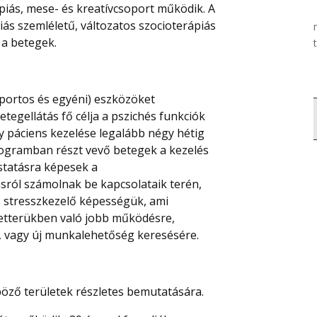
ápiás, mese- és kreatívcsoport működik. A
ás szemléletű, változatos szocioterápiás
 a betegek.
portos és egyéni) eszközöket
tegellátás fő célja a pszichés funkciók
Egy páciens kezelése legalább négy hétig
rogramban részt vevő betegek a kezelés
statásra képesek a
ról számolnak be kapcsolataik terén,
 stresszkezelő képességük, ami
letterükben való jobb működésre,
, vagy új munkalehetőség keresésére.
böző területek részletes bemutatására.