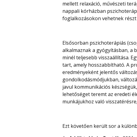
mellett relaxáció, művészeti ter
nappali kórházban pszichoterápi
foglalkozásokon vehetnek részt
Elsősorban pszichoterápiás (cso
alkalmaznak a gyógyításban, a be
minél teljesebb visszaállítása. 
tart, amely hosszabbítható. A p
eredményeként jelentős változá
gondolkodásmódjukban, változás
javul kommunikációs készségük,
lehetőséget teremt az eredeti é
munkájukhoz való visszatérésre
Ezt követően került sor a külön