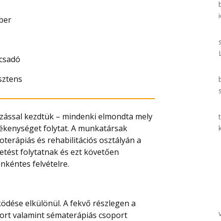
ber
ácsadó
sztens
zással kezdtük – mindenki elmondta mely
ékenységet folytat. A munkatársak
oterápiás és rehabilitációs osztályán a
etést folytatnak és ezt követően
nkéntes felvételre.
ködése elkülönül. A fekvő részlegen a
port valamint sématerápiás csoport