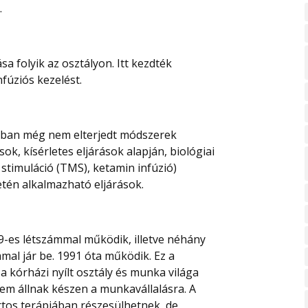
.
 folyik az osztályon. Itt kezdték
fúziós kezelést.
riában még nem elterjedt módszerek
, kísérletes eljárások alapján, biológiai
 stimuláció (TMS), ketamin infúzió)
etén alkalmazható eljárások.
9-es létszámmal működik, illetve néhány
mal jár be. 1991 óta működik. Ez a
a kórházi nyílt osztály és munka világa
em állnak készen a munkavállalásra. A
tos terápiában részesülhetnek, de