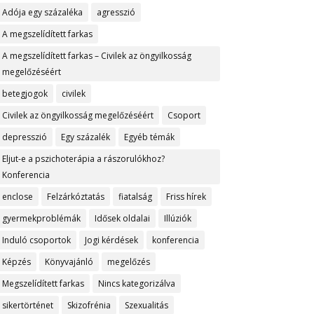
Adója egy százaléka
agresszió
A megszelídített farkas
A megszelídített farkas – Civilek az öngyilkosság
megelőzéséért
betegjogok
civilek
Civilek az öngyilkosság megelőzéséért
Csoport
depresszió
Egy százalék
Egyéb témák
Eljut-e a pszichoterápia a rászorulókhoz?
Konferencia
enclose
Felzárkóztatás
fiatalság
Friss hírek
gyermekproblémák
Idősek oldalai
Illúziók
Induló csoportok
Jogi kérdések
konferencia
Képzés
Könyvajánló
megelőzés
Megszelídített farkas
Nincs kategorizálva
sikertörténet
Skizofrénia
Szexualitás