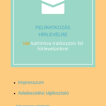

FELIRATKOZÁS
HÍRLEVÉLRE
Ide
kattintva iratkozzon fel
hírlevelünkre!
Impresszum
Adatkezelési tájékoztató