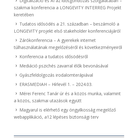
Digitalizáció és AI az idősgondozás szolgálatában –
szakmai konferencia a LONGEVITY INTERREG Projekt
keretében
Tudatos idősödés a 21. században – beszámoló a
LONGEVITY projekt első stakeholder konferenciájáról
Zárókonferencia – A gyerekek internet
túlhasználatának megelőzéséről és következményeiről
Konferencia a tudatos idősödésről
Mediáció pszichés zavarral élők bevonásával
Gyászfeldolgozás irodalomterápiával
ERASMEDIAH – Hírlevél 1. – 2024.03.
Mérei Ferenc Tanár úr és a közös munka, valamint
a közös, szakmai utazások együtt
Magyarul is elérhető egy öngyilkosság megelőző
webapplikáció, a12 lépéses biztonsági terv