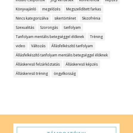
Könyvajánló
megelőzés
Megszelídített farkas
Nincs kategorizálva
sikertörténet
Skizofrénia
Szexualitás
Szorongás
tanfolyam
Tanfolyam mentális betegséggel élőknek
Tréning
video
Változás
Állásfelkészítő tanfolyam
Állásfelkészítő tanfolyam mentális betegséggel élőknek
Álláskereső felzárkóztatás
Álláskereső képzés
Álláskereső tréning
öngyilkosság