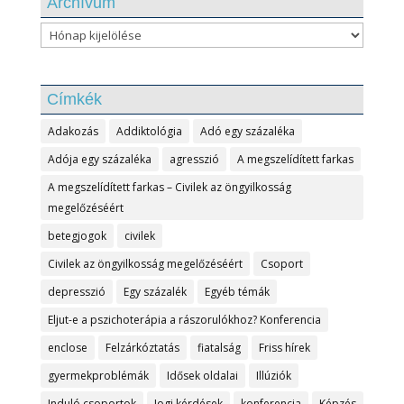
Archívum
Archívum
Címkék
Adakozás
Addiktológia
Adó egy százaléka
Adója egy százaléka
agresszió
A megszelídített farkas
A megszelídített farkas – Civilek az öngyilkosság
megelőzéséért
betegjogok
civilek
Civilek az öngyilkosság megelőzéséért
Csoport
depresszió
Egy százalék
Egyéb témák
Eljut-e a pszichoterápia a rászorulókhoz? Konferencia
enclose
Felzárkóztatás
fiatalság
Friss hírek
gyermekproblémák
Idősek oldalai
Illúziók
Induló csoportok
Jogi kérdések
konferencia
Képzés