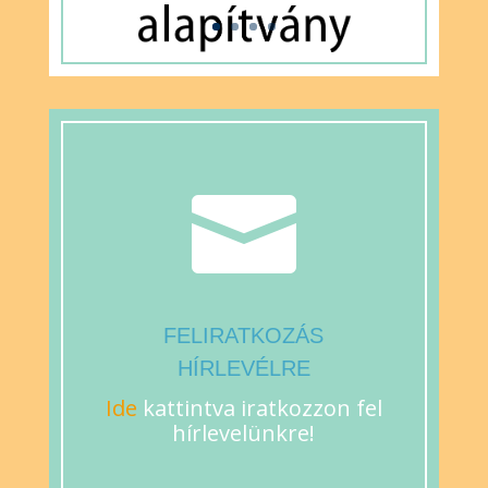

FELIRATKOZÁS
HÍRLEVÉLRE
Ide
kattintva iratkozzon fel
hírlevelünkre!