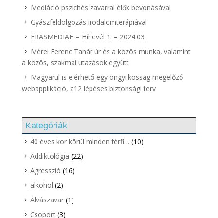
Mediáció pszichés zavarral élők bevonásával
Gyászfeldolgozás irodalomterápiával
ERASMEDIAH – Hírlevél 1. – 2024.03.
Mérei Ferenc Tanár úr és a közös munka, valamint
a közös, szakmai utazások együtt
Magyarul is elérhető egy öngyilkosság megelőző
webapplikáció, a12 lépéses biztonsági terv
Kategóriák
40 éves kor körül minden férfi…
(10)
Addiktológia
(22)
Agresszió
(16)
alkohol
(2)
Alvászavar
(1)
Csoport
(3)