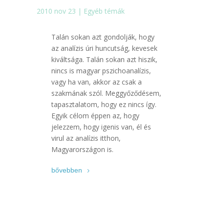
2010 nov 23
|
Egyéb témák
Talán sokan azt gondolják, hogy
az analízis úri huncutság, kevesek
kiváltsága. Talán sokan azt hiszik,
nincs is magyar pszichoanalízis,
vagy ha van, akkor az csak a
szakmának szól. Meggyőződésem,
tapasztalatom, hogy ez nincs így.
Egyik célom éppen az, hogy
jelezzem, hogy igenis van, él és
virul az analízis itthon,
Magyarországon is.
bővebben