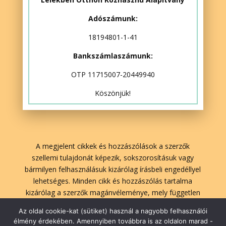
Adószámunk:
18194801-1-41
Bankszámlaszámunk:
OTP 11715007-20449940
Köszönjük!
A megjelent cikkek és hozzászólások a szerzők
szellemi tulajdonát képezik, sokszorosításuk vagy
bármilyen felhasználásuk kizárólag írásbeli engedéllyel
lehetséges. Minden cikk és hozzászólás tartalma
kizárólag a szerzők magánvéleménye, mely független
A Lélekben Otthon szerkesztőségének véleményétől.
Az oldal cookie-kat (sütiket) használ a nagyobb felhasználói
élmény érdekében. Amennyiben továbbra is az oldalon marad -