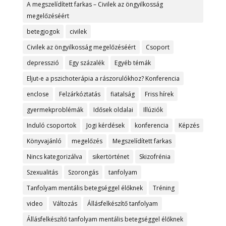
A megszelídített farkas – Civilek az öngyilkosság
megelőzéséért
betegjogok
civilek
Civilek az öngyilkosság megelőzéséért
Csoport
depresszió
Egy százalék
Egyéb témák
Eljut-e a pszichoterápia a rászorulókhoz? Konferencia
enclose
Felzárkóztatás
fiatalság
Friss hírek
gyermekproblémák
Idősek oldalai
Illúziók
Induló csoportok
Jogi kérdések
konferencia
Képzés
Könyvajánló
megelőzés
Megszelídített farkas
Nincs kategorizálva
sikertörténet
Skizofrénia
Szexualitás
Szorongás
tanfolyam
Tanfolyam mentális betegséggel élőknek
Tréning
video
Változás
Állásfelkészítő tanfolyam
Állásfelkészítő tanfolyam mentális betegséggel élőknek