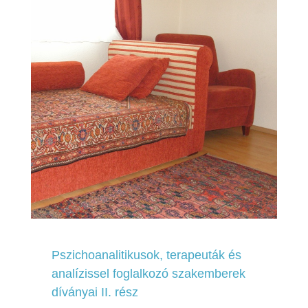
Pszichoanalitikusok, terapeuták és
analízissel foglalkozó szakemberek
díványai II. rész