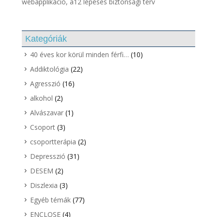
webapplikáció, a12 lépéses biztonsági terv
Kategóriák
40 éves kor körül minden férfi…
(10)
Addiktológia
(22)
Agresszió
(16)
alkohol
(2)
Alvászavar
(1)
Csoport
(3)
csoportterápia
(2)
Depresszió
(31)
DESEM
(2)
Diszlexia
(3)
Egyéb témák
(77)
ENCLOSE
(4)