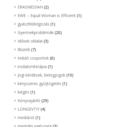
ERASMEDIAH
(2)
EWE – Equal Woman is Efficient
(1)
gyászfeldolgozás
(1)
Gyermekproblémák
(20)
Idősek oldalai
(3)
Illúziók
(7)
Induló csoportok
(6)
irodalomterápia
(1)
Jogi kérdések, betegjogok
(10)
kényszeres gyűjtögetés
(1)
kiégés
(1)
Könyvajánló
(29)
LONGEVTIY
(4)
mediáció
(1)
mentális egészség
(3)