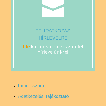

FELIRATKOZÁS
HÍRLEVÉLRE
Ide
kattintva iratkozzon fel
hírlevelünkre!
Impresszum
Adatkezelési tájékoztató