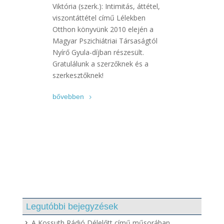
Viktória (szerk.): Intimitás, áttétel,
viszontáttétel című Lélekben
Otthon könyvünk 2010 elején a
Magyar Pszichiátriai Társaságtól
Nyírő Gyula-díjban részesült.
Gratulálunk a szerzőknek és a
szerkesztőknek!
bővebben
Legutóbbi bejegyzések
A Kossuth Rádió Délelőtt című műsorában