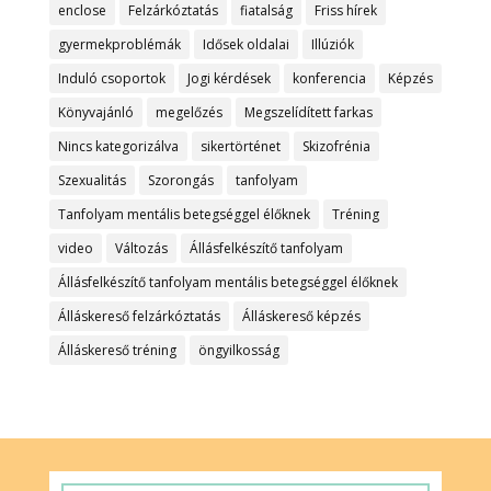
enclose
Felzárkóztatás
fiatalság
Friss hírek
gyermekproblémák
Idősek oldalai
Illúziók
Induló csoportok
Jogi kérdések
konferencia
Képzés
Könyvajánló
megelőzés
Megszelídített farkas
Nincs kategorizálva
sikertörténet
Skizofrénia
Szexualitás
Szorongás
tanfolyam
Tanfolyam mentális betegséggel élőknek
Tréning
video
Változás
Állásfelkészítő tanfolyam
Állásfelkészítő tanfolyam mentális betegséggel élőknek
Álláskereső felzárkóztatás
Álláskereső képzés
Álláskereső tréning
öngyilkosság