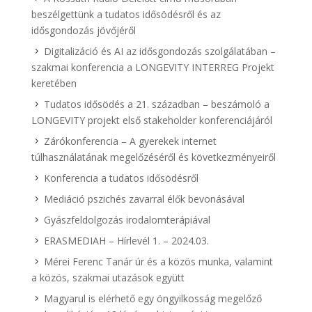
beszélgettünk a tudatos idősödésről és az
idősgondozás jövőjéről
Digitalizáció és AI az idősgondozás szolgálatában –
szakmai konferencia a LONGEVITY INTERREG Projekt
keretében
Tudatos idősödés a 21. században – beszámoló a
LONGEVITY projekt első stakeholder konferenciájáról
Zárókonferencia – A gyerekek internet
túlhasználatának megelőzéséről és következményeiről
Konferencia a tudatos idősödésről
Mediáció pszichés zavarral élők bevonásával
Gyászfeldolgozás irodalomterápiával
ERASMEDIAH – Hírlevél 1. – 2024.03.
Mérei Ferenc Tanár úr és a közös munka, valamint
a közös, szakmai utazások együtt
Magyarul is elérhető egy öngyilkosság megelőző