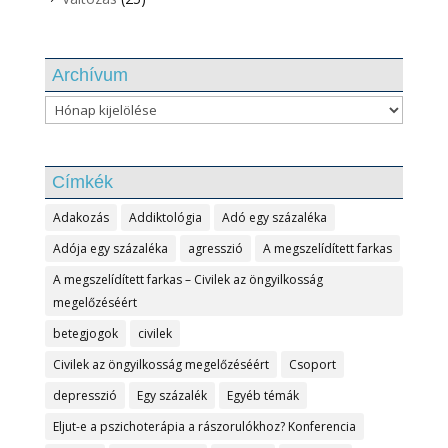
Archívum
Archívum
Címkék
Adakozás
Addiktológia
Adó egy százaléka
Adója egy százaléka
agresszió
A megszelídített farkas
A megszelídített farkas – Civilek az öngyilkosság
megelőzéséért
betegjogok
civilek
Civilek az öngyilkosság megelőzéséért
Csoport
depresszió
Egy százalék
Egyéb témák
Eljut-e a pszichoterápia a rászorulókhoz? Konferencia