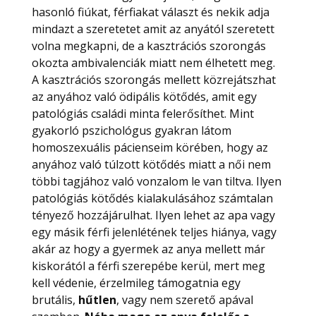
hasonló fiúkat, férfiakat választ és nekik adja
mindazt a szeretetet amit az anyától szeretett
volna megkapni, de a kasztrációs szorongás
okozta ambivalenciák miatt nem élhetett meg.
A kasztrációs szorongás mellett közrejátszhat
az anyához való ödipális kötődés, amit egy
patológiás családi minta felerősíthet. Mint
gyakorló pszichológus gyakran látom
homoszexuális pácienseim körében, hogy az
anyához való túlzott kötődés miatt a női nem
többi tagjához való vonzalom le van tiltva. Ilyen
patológiás kötődés kialakulásához számtalan
tényező hozzájárulhat. Ilyen lehet az apa vagy
egy másik férfi jelenlétének teljes hiánya, vagy
akár az hogy a gyermek az anya mellett már
kiskorától a férfi szerepébe kerül, mert meg
kell védenie, érzelmileg támogatnia egy
brutális,
hűtlen
, vagy nem szerető apával