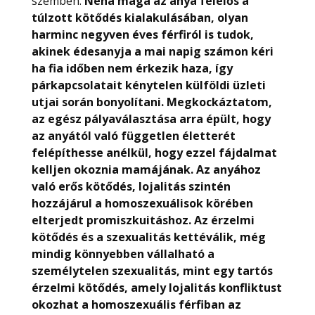
szemben.
Néha maga az anya felelős a
túlzott kötődés kialakulásában, olyan
harminc negyven éves férfiról is tudok,
akinek édesanyja a mai napig számon kéri
ha fia időben nem érkezik haza, így
párkapcsolatait kénytelen külföldi üzleti
utjai során bonyolítani. Megkockáztatom,
az egész pályaválasztása arra épült, hogy
az anyától való független életterét
felépíthesse anélkül, hogy ezzel fájdalmat
kelljen okoznia mamájának. Az anyához
való erős kötődés, lojalitás szintén
hozzájárul a homoszexuálisok körében
elterjedt promiszkuitáshoz. Az érzelmi
kötődés és a szexualitás kettéválik, még
mindig könnyebben vállalható a
személytelen szexualitás, mint egy tartós
érzelmi kötődés, amely lojalitás konfliktust
okozhat a homoszexuális férfiban az