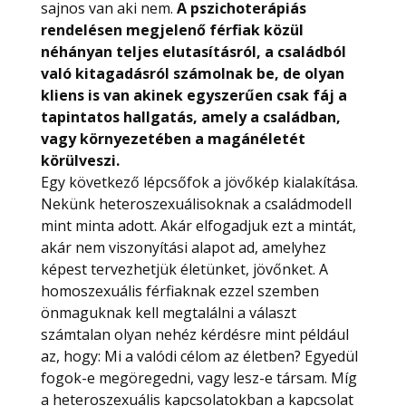
sajnos van aki nem.
A pszichoterápiás
rendelésen megjelenő férfiak közül
néhányan teljes elutasításról, a családból
való kitagadásról számolnak be, de olyan
kliens is van akinek egyszerűen csak fáj a
tapintatos hallgatás, amely a családban,
vagy környezetében a magánéletét
körülveszi.
Egy következő lépcsőfok a jövőkép kialakítása.
Nekünk heteroszexuálisoknak a családmodell
mint minta adott. Akár elfogadjuk ezt a mintát,
akár nem viszonyítási alapot ad, amelyhez
képest tervezhetjük életünket, jövőnket. A
homoszexuális férfiaknak ezzel szemben
önmaguknak kell megtalálni a választ
számtalan olyan nehéz kérdésre mint például
az, hogy: Mi a valódi célom az életben? Egyedül
fogok-e megöregedni, vagy lesz-e társam. Míg
a heteroszexuális kapcsolatokban a kapcsolat