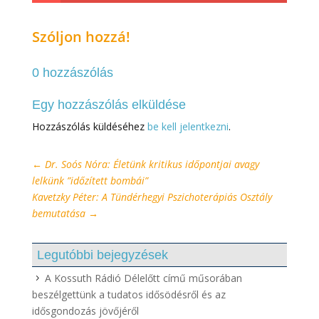
Szóljon hozzá!
0 hozzászólás
Egy hozzászólás elküldése
Hozzászólás küldéséhez
be kell jelentkezni
.
←
Dr. Soós Nóra: Életünk kritikus időpontjai avagy
lelkünk ”időzített bombái”
Kavetzky Péter: A Tündérhegyi Pszichoterápiás Osztály
bemutatása
→
Legutóbbi bejegyzések
A Kossuth Rádió Délelőtt című műsorában
beszélgettünk a tudatos idősödésről és az
idősgondozás jövőjéről