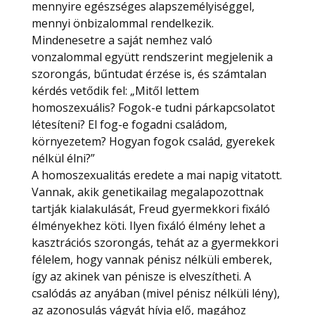
mennyire egészséges alapszemélyiséggel,
mennyi önbizalommal rendelkezik.
Mindenesetre a saját nemhez való
vonzalommal együtt rendszerint megjelenik a
szorongás, bűntudat érzése is, és számtalan
kérdés vetődik fel: „Mitől lettem
homoszexuális? Fogok-e tudni párkapcsolatot
létesíteni? El fog-e fogadni családom,
környezetem? Hogyan fogok család, gyerekek
nélkül élni?”
A homoszexualitás eredete a mai napig vitatott.
Vannak, akik genetikailag megalapozottnak
tartják kialakulását, Freud gyermekkori fixáló
élményekhez köti. Ilyen fixáló élmény lehet a
kasztrációs szorongás, tehát az a gyermekkori
félelem, hogy vannak pénisz nélküli emberek,
így az akinek van pénisze is elveszítheti. A
csalódás az anyában (mivel pénisz nélküli lény),
az azonosulás vágyát hívja elő, magához