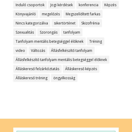
Induló csoportok
Jogi kérdések
konferencia
Képzés
Könyvajánló
megelőzés
Megszelídített farkas
Nincs kategorizálva
sikertörténet
Skizofrénia
Szexualitás
Szorongás
tanfolyam
Tanfolyam mentális betegséggel élőknek
Tréning
video
Változás
Állásfelkészítő tanfolyam
Állásfelkészítő tanfolyam mentális betegséggel élőknek
Álláskereső felzárkóztatás
Álláskereső képzés
Álláskereső tréning
öngyilkosság