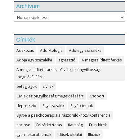
Archívum
Archívum
Címkék
Adakozás
Addiktológia
Adó egy százaléka
Adója egy százaléka
agresszió
A megszelídített farkas
A megszelídített farkas – Civilek az öngyilkosság
megelőzéséért
betegjogok
civilek
Civilek az öngyilkosság megelőzéséért
Csoport
depresszió
Egy százalék
Egyéb témák
Eljut-e a pszichoterápia a rászorulókhoz? Konferencia
enclose
Felzárkóztatás
fiatalság
Friss hírek
gyermekproblémák
Idősek oldalai
Illúziók