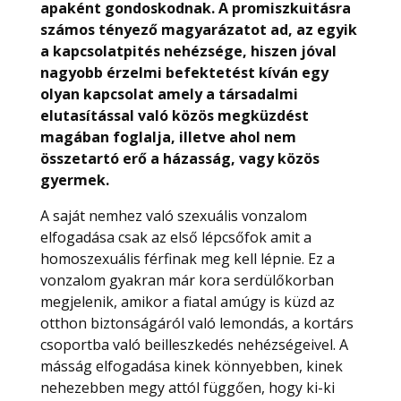
apaként gondoskodnak. A promiszkuitásra
számos tényező magyarázatot ad, az egyik
a kapcsolatpités nehézsége, hiszen jóval
nagyobb érzelmi befektetést kíván egy
olyan kapcsolat amely a társadalmi
elutasítással való közös megküzdést
magában foglalja, illetve ahol nem
összetartó erő a házasság, vagy közös
gyermek.
A saját nemhez való szexuális vonzalom
elfogadása csak az első lépcsőfok amit a
homoszexuális férfinak meg kell lépnie. Ez a
vonzalom gyakran már kora serdülőkorban
megjelenik, amikor a fiatal amúgy is küzd az
otthon biztonságáról való lemondás, a kortárs
csoportba való beilleszkedés nehézségeivel. A
másság elfogadása kinek könnyebben, kinek
nehezebben megy attól függően, hogy ki-ki