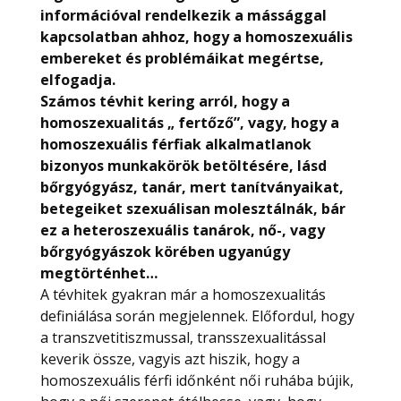
információval rendelkezik a mássággal
kapcsolatban ahhoz, hogy a homoszexuális
embereket és problémáikat megértse,
elfogadja.
Számos tévhit kering arról, hogy a
homoszexualitás „ fertőző”, vagy, hogy a
homoszexuális férfiak alkalmatlanok
bizonyos munkakörök betöltésére, lásd
bőrgyógyász, tanár, mert tanítványaikat,
betegeiket szexuálisan molesztálnák, bár
ez a heteroszexuális tanárok, nő-, vagy
bőrgyógyászok körében ugyanúgy
megtörténhet…
A tévhitek gyakran már a homoszexualitás
definiálása során megjelennek. Előfordul, hogy
a transzvetitiszmussal, transszexualitással
keverik össze, vagyis azt hiszik, hogy a
homoszexuális férfi időnként női ruhába bújik,