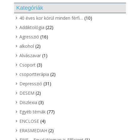
Kategóriák
40 éves kor körül minden férfi…
(10)
Addiktológia
(22)
Agresszió
(16)
alkohol
(2)
Alvászavar
(1)
Csoport
(3)
csoportterápia
(2)
Depresszió
(31)
DESEM
(2)
Diszlexia
(3)
Egyéb témák
(77)
ENCLOSE
(4)
ERASMEDIAH
(2)
EWE – Equal Woman is Efficient
(1)