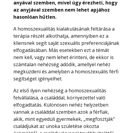
anyával szemben, mivel úgy érezheti, hogy
az anyjával szemben nem lehet apjához
hasonlóan hűtlen.
A homoszexualitás kialakulásának feltárása a
terápia részét alkothatja, amennyiben ez a
kliensnek segít saját szexuális preferenciájának
elfogadásában. Más esetekben ezt a témát
nem kell, vagy nem lehet érinteni, de ekkor is
számtalan nehézség adódik, amellyel nehéz
megküzdeni és amelyben a homoszexuális férfi
segítséget igényelhet.
Az első ilyen nehézség a homoszexualitás
felvállalása, a családdal, környezettel való
elfogadtatás. Különösen nehéz helyzetben
vannak a családdal szemben azok a férfiak,
akik, mint egyedüli gyermekek, „megfosztják”
családjukat az unoka születése okozta