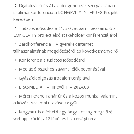
Digitalizáció és AI az idősgondozás szolgálatában –
szakmai konferencia a LONGEVITY INTERREG Projekt
keretében
Tudatos idősödés a 21. században – beszámoló a
LONGEVITY projekt első stakeholder konferenciájáról
Zárókonferencia – A gyerekek internet
túlhasználatának megelőzéséről és következményeiről
Konferencia a tudatos idősödésről
Mediáció pszichés zavarral élők bevonásával
Gyászfeldolgozás irodalomterápiával
ERASMEDIAH – Hírlevél 1. – 2024.03.
Mérei Ferenc Tanár úr és a közös munka, valamint
a közös, szakmai utazások együtt
Magyarul is elérhető egy öngyilkosság megelőző
webapplikáció, a12 lépéses biztonsági terv