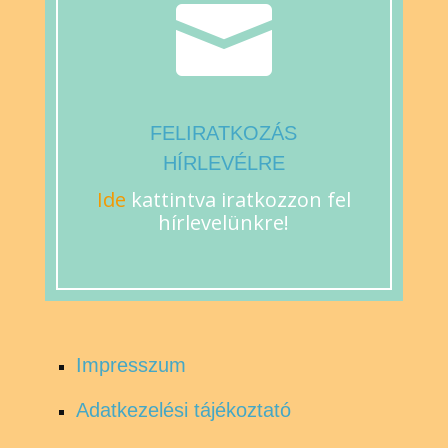

FELIRATKOZÁS
HÍRLEVÉLRE
Ide
kattintva iratkozzon fel
hírlevelünkre!
Impresszum
Adatkezelési tájékoztató