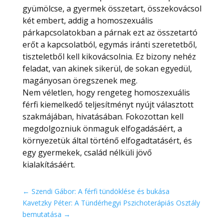
gyümölcse, a gyermek összetart, összekovácsol
két embert, addig a homoszexuális
párkapcsolatokban a párnak ezt az összetartó
erőt a kapcsolatból, egymás iránti szeretetből,
tiszteletből kell kikovácsolnia. Ez bizony nehéz
feladat, van akinek sikerül, de sokan egyedül,
magányosan öregszenek meg.
Nem véletlen, hogy rengeteg homoszexuális
férfi kiemelkedő teljesítményt nyújt választott
szakmájában, hivatásában. Fokozottan kell
megdolgozniuk önmaguk elfogadásáért, a
környezetük által történő elfogadtatásért, és
egy gyermekek, család nélküli jövő
kialakításáért.
←
Szendi Gábor: A férfi tündöklése és bukása
Kavetzky Péter: A Tündérhegyi Pszichoterápiás Osztály
bemutatása
→