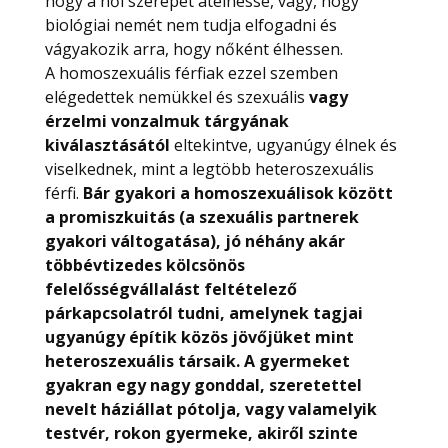
hogy a női szerepet átélhesse, vagy, hogy
biológiai nemét nem tudja elfogadni és
vágyakozik arra, hogy nőként élhessen.
A homoszexuális férfiak ezzel szemben
elégedettek nemükkel és szexuális
vagy
érzelmi vonzalmuk tárgyának
kiválasztásától
eltekintve, ugyanúgy élnek és
viselkednek, mint a legtöbb heteroszexuális
férfi.
Bár gyakori a homoszexuálisok között
a promiszkuitás (a szexuális partnerek
gyakori váltogatása), jó néhány akár
többévtizedes kölcsönös
felelősségvállalást feltételező
párkapcsolatról tudni, amelynek tagjai
ugyanúgy építik közös jövőjüket mint
heteroszexuális társaik. A gyermeket
gyakran egy nagy gonddal, szeretettel
nevelt háziállat pótolja, vagy valamelyik
testvér, rokon gyermeke, akiről szinte