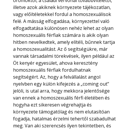
örömöktől, a családi vérvonal továbbvitelétől,
illetve azok akiknek környezete tájékozatlan,
vagy előítéletekkel fordul a homoszexuálisok
felé. A másság elfogadása, környezettel való
elfogadtatása különösen nehéz lehet az olyan
homoszexuális férfiak számára is akik olyan
hitben nevelkedtek, amely elítéli, bűnnek tartja
a homoszexualitást. Az ő segítségükre, már
vannak társadalmi törekvések, ilyen például az
Öt kenyér egyesület, ahova keresztény
homoszexuális férfiak fordulhatnak
segítségért. Az, hogy a felvállalást angol
nyelvben egy külön kifejezés a „coming out”
jelöli, is utal arra, hogy mekkora jelentősége
van ennek a homoszexuális férfi életében és
hogyha ezt sikeresen végrehajtja és
környezete támogatólag és nem elutasítóan
fogadja, hatalmas érzelmi tehertől szabadulhat
meg. Van aki szerencsés ilyen tekintetben, és