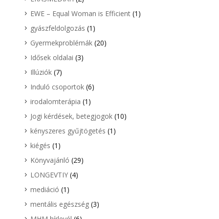
EWE – Equal Woman is Efficient
(1)
gyászfeldolgozás
(1)
Gyermekproblémák
(20)
Idősek oldalai
(3)
Illúziók
(7)
Induló csoportok
(6)
irodalomterápia
(1)
Jogi kérdések, betegjogok
(10)
kényszeres gyűjtögetés
(1)
kiégés
(1)
Könyvajánló
(29)
LONGEVTIY
(4)
mediáció
(1)
mentális egészség
(3)
MHM hírlevél
(6)