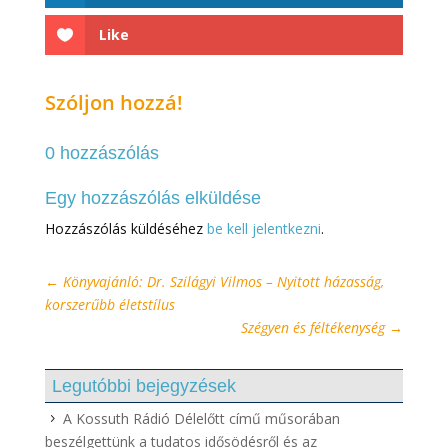
Like
Szóljon hozzá!
0 hozzászólás
Egy hozzászólás elküldése
Hozzászólás küldéséhez
be kell jelentkezni
.
←
Könyvajánló: Dr. Szilágyi Vilmos – Nyitott házasság,
korszerűbb életstílus
Szégyen és féltékenység
→
Legutóbbi bejegyzések
A Kossuth Rádió Délelőtt című műsorában
beszélgettünk a tudatos idősödésről és az