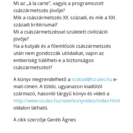
Mi az „á la carte”, vagyis a programozott
császármetszés jövője?
Mik a császármetszés XX. századi, és mik a XXI.
századi kritériumai?
Mi a császármetszéssel született civilizáció
jövője?
Ha a kutyák és a főemlősök császármetszés
után nem gondozzák utódaikat, vajon az
emberiség túlélheti-e a biztonságos
császármetszést?
A könyv megrendelhető a
szabad@szules.hu
e-
mail-címen. A többi, ugyanazon kiadótól
származó, hasonló tárgyű könyv és videó a
http://www.szules.hu/new/konyvideo/index.html
oldalon látható.
A cikk szerzője Geréb Ágnes