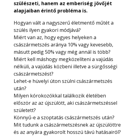
szülészeti, hanem az emberiség jövőjét
alapjaiban érintő probléma is.
Hogyan vált a nagyszerű életmentő műtét a
szülés ilyen gyakori módjává?
Miért van az, hogy egyes helyeken a
császármetszés aránya 10% vagy kevesebb,
másutt pedig 50% vagy még annál is több?
Miért kell máshogy megközelíteni a vajúdás
nélküli, a vajúdás közbeni illetve a sürgősségi
császármetszést?
Lehet-e hüvelyi úton szülni császármetszés
után?
Milyen kórokozókkal találkozik életében
először az az újszülött, aki császármetszéssel
született?
Könnyű-e a szoptatás császármetszés után?
Mit tudunk a császármetszésnek az újszülöttre
és az anyára gyakorolt hosszú távú hatásairól?