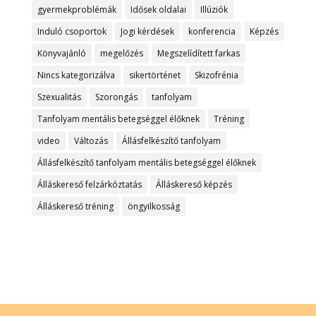
gyermekproblémák
Idősek oldalai
Illúziók
Induló csoportok
Jogi kérdések
konferencia
Képzés
Könyvajánló
megelőzés
Megszelídített farkas
Nincs kategorizálva
sikertörténet
Skizofrénia
Szexualitás
Szorongás
tanfolyam
Tanfolyam mentális betegséggel élőknek
Tréning
video
Változás
Állásfelkészítő tanfolyam
Állásfelkészítő tanfolyam mentális betegséggel élőknek
Álláskereső felzárkóztatás
Álláskereső képzés
Álláskereső tréning
öngyilkosság