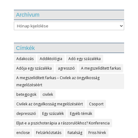
Archívum
Archívum
Címkék
Adakozás
Addiktológia
Adó egy százaléka
Adója egy százaléka
agresszió
A megszelídített farkas
A megszelídített farkas – Civilek az öngyilkosság
megelőzéséért
betegjogok
civilek
Civilek az öngyilkosság megelőzéséért
Csoport
depresszió
Egy százalék
Egyéb témák
Eljut-e a pszichoterápia a rászorulókhoz? Konferencia
enclose
Felzárkóztatás
fiatalság
Friss hírek