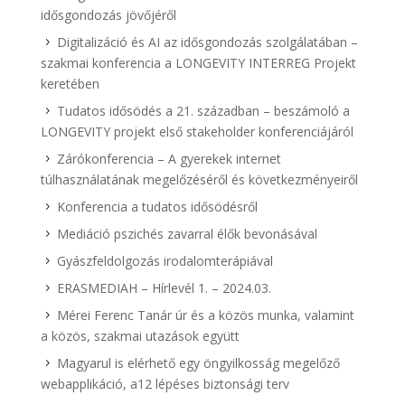
idősgondozás jövőjéről
Digitalizáció és AI az idősgondozás szolgálatában –
szakmai konferencia a LONGEVITY INTERREG Projekt
keretében
Tudatos idősödés a 21. században – beszámoló a
LONGEVITY projekt első stakeholder konferenciájáról
Zárókonferencia – A gyerekek internet
túlhasználatának megelőzéséről és következményeiről
Konferencia a tudatos idősödésről
Mediáció pszichés zavarral élők bevonásával
Gyászfeldolgozás irodalomterápiával
ERASMEDIAH – Hírlevél 1. – 2024.03.
Mérei Ferenc Tanár úr és a közös munka, valamint
a közös, szakmai utazások együtt
Magyarul is elérhető egy öngyilkosság megelőző
webapplikáció, a12 lépéses biztonsági terv