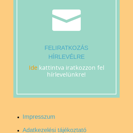

FELIRATKOZÁS
HÍRLEVÉLRE
Ide
kattintva iratkozzon fel
hírlevelünkre!
Impresszum
Adatkezelési tájékoztató