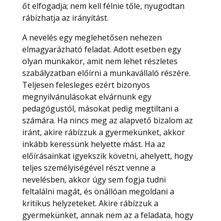
őt elfogadja; nem kell félnie tőle, nyugodtan
rábízhatja az irányítást.
A nevelés egy meglehetősen nehezen
elmagyarázható feladat. Adott esetben egy
olyan munkakör, amit nem lehet részletes
szabályzatban előírni a munkavállaló részére.
Teljesen felesleges ezért bizonyos
megnyilvánulásokat elvárnunk egy
pedagógustól, másokat pedig megtiltani a
számára. Ha nincs meg az alapvető bizalom az
iránt, akire rábízzuk a gyermekünket, akkor
inkább keressünk helyette mást. Ha az
előírásainkat igyekszik követni, ahelyett, hogy
teljes személyiségével részt venne a
nevelésben, akkor úgy sem fogja tudni
feltalálni magát, és önállóan megoldani a
kritikus helyzeteket. Akire rábízzuk a
gyermekünket, annak nem az a feladata, hogy