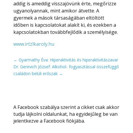
addig is ameddig visszajövünk érte, megőrizze
ugyanolyannak, mint amikor átvette. A
gyermek a mások társaságában eltöltött
időben is kapcsolatokat alakít ki, és ezekben a
kapcsolatokban továbbfejlődik a személyisége.
www.irtzlkaroly.hu
←
Gyarmathy Éva: Hiperaktivitás és hiperaktivitászavar
Dr. Gerevich József: Alkohol- fogyasztással összefüggő
családon belüli erőszak
→
A Facebook szabálya szerint a cikket csak akkor
tudja lájkolni oldalunkat, ha egyidejűleg be van
jelentkezve a Facebook fiókjába.