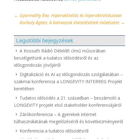
←
Gyarmathy Éva: Hiperaktivitás és hiperaktivitászavar
Korbuly Ágnes: A kamaszok elviselésének művészete
→
Legutóbbi bejegyzések
A Kossuth Rádió Délelőtt című műsorában
beszélgettünk a tudatos idősödésről és az
idősgondozás jövőjéről
Digitalizáció és AI az idősgondozás szolgálatában –
szakmai konferencia a LONGEVITY INTERREG Projekt
keretében
Tudatos idősödés a 21. században – beszámoló a
LONGEVITY projekt első stakeholder konferenciájáról
Zárókonferencia – A gyerekek internet
túlhasználatának megelőzéséről és következményeiről
Konferencia a tudatos idősödésről