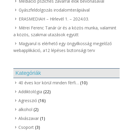
Mediáció pszichés zavarral élők bevonásával
Gyászfeldolgozás irodalomterápiával
ERASMEDIAH – Hírlevél 1. – 2024.03.
Mérei Ferenc Tanár úr és a közös munka, valamint
a közös, szakmai utazások együtt
Magyarul is elérhető egy öngyilkosság megelőző
webapplikáció, a12 lépéses biztonsági terv
Kategóriák
40 éves kor körül minden férfi…
(10)
Addiktológia
(22)
Agresszió
(16)
alkohol
(2)
Alvászavar
(1)
Csoport
(3)