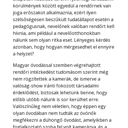
körülmények között egyedül a rendőrnek van
joga erőszakot alkalmaznia, ezért ilyen
szélsőségesen beszűkült tudatállapot esetén a
pedagógusnak, nevelőnek valóban rendőrt kell
hívnia, ami például a nevelőotthonokban
nálunk sem olyan ritka eset. Lényeges kérdés
azonban, hogy hogyan mérgesedhet el ennyire
a helyzet?
Magyar óvodással szemben végrehajtott
rendőri intézkedést tudomásom szerint még
nem rögzítettek a kamerák, de ismerve a
valóság-show iránti fokozott társadalmi
érdeklődést, biztosak lehetünk benne, hogy
előbb utóbb nálunk is sor kerülhet erre.
Valószínűleg nem véletlen, hogy éppen egy
olyan óvodában nem tudták az óvónők
megfékezni a dühöngő óvodást, amelyikben a
foglalkoztató szoba fel volt kamerázva, és a