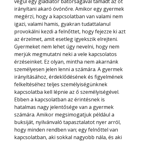
végül egy gladiátor bátorságával támadt az őt
irányítani akaró óvónőre. Amikor egy gyermek
megérzi, hogy a kapcsolatban van valami nem
igazi, valami hamis, gyakran tudattalanul
provokálni kezdi a felnőttet, hogy fejezze ki azt
az érzelmet, amit esetleg igyekszik elrejteni.
Gyermeket nem lehet úgy nevelni, hogy nem
merjük megmutatni neki a vele kapcsolatos
érzéseinket. Ez olyan, mintha nem akarnánk
személyesen jelen lenni a számára. A gyermek
irányításához, érdeklődésének és figyelmének
felkeltéséhez teljes személyiségünknek
kapcsolatba kell lépnie az ő személyiségével.
Ebben a kapcsolatban az érintésnek is
hatalmas nagy jelentősége van a gyermek
számára. Amikor megsimogatjuk például a
buksiját, nyilvánvaló tapasztalatot nyer arról,
hogy minden rendben van; egy felnőttel van
kapcsolatban, aki sokkal nagyobb nála, és aki