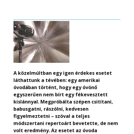
A közelmúltban egy igen érdekes esetet
láthattunk a tévében: egy amerikai
óvodában történt, hogy egy óvónő
egyszerűen nem bírt egy fékevesztett
kislánnyal. Megpróbálta szépen csitítani,
babusgatni, rászólni, kedvesen
figyelmeztetni – szóval a teljes
módszertani repertoárt bevetette, de nem
volt eredmény. Az esetet az óvoda