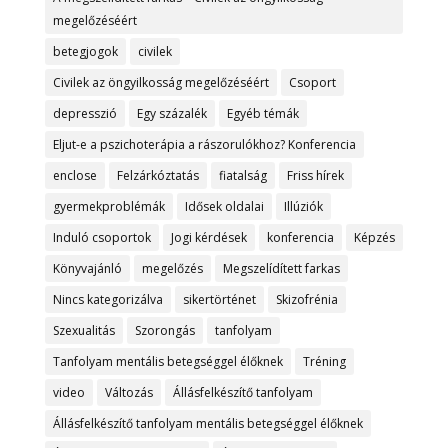
megelőzéséért
betegjogok
civilek
Civilek az öngyilkosság megelőzéséért
Csoport
depresszió
Egy százalék
Egyéb témák
Eljut-e a pszichoterápia a rászorulókhoz? Konferencia
enclose
Felzárkóztatás
fiatalság
Friss hírek
gyermekproblémák
Idősek oldalai
Illúziók
Induló csoportok
Jogi kérdések
konferencia
Képzés
Könyvajánló
megelőzés
Megszelídített farkas
Nincs kategorizálva
sikertörténet
Skizofrénia
Szexualitás
Szorongás
tanfolyam
Tanfolyam mentális betegséggel élőknek
Tréning
video
Változás
Állásfelkészítő tanfolyam
Állásfelkészítő tanfolyam mentális betegséggel élőknek