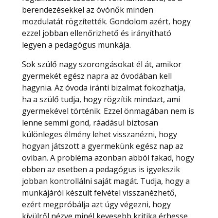
berendezésekkel az óvónők minden
mozdulatát rögzítették. Gondolom azért, hogy
ezzel jobban ellenőrizhető és irányítható
legyen a pedagógus munkája.
Sok szülő nagy szorongásokat él át, amikor
gyermekét egész napra az óvodában kell
hagynia. Az óvoda iránti bizalmat fokozhatja,
ha a szülő tudja, hogy rögzítik mindazt, ami
gyermekével történik. Ezzel önmagában nem is
lenne semmi gond, ráadásul biztosan
különleges élmény lehet visszanézni, hogy
hogyan játszott a gyermekünk egész nap az
oviban. A probléma azonban abból fakad, hogy
ebben az esetben a pedagógus is igyekszik
jobban kontrollálni saját magát. Tudja, hogy a
munkájáról készült felvétel visszanézhető,
ezért megpróbálja azt úgy végezni, hogy
kívülről nézve minél kevesebb kritika érhesse.