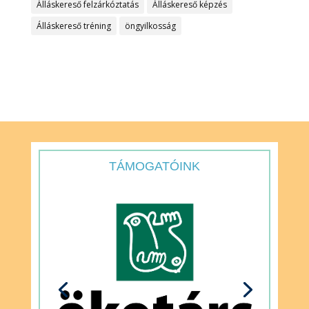
Álláskereső felzárkóztatás
Álláskereső képzés
Álláskereső tréning
öngyilkosság
TÁMOGATÓINK