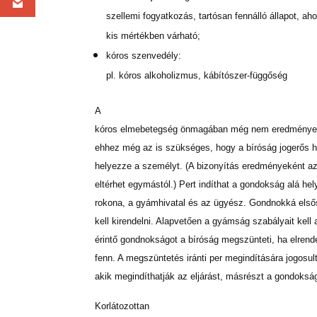
szellemi fogyatkozás, tartósan fennálló állapot, ah
kis mértékben várható;
kóros szenvedély:
pl. kóros alkoholizmus, kábítószer-függőség
A
kóros elmebetegség önmagában még nem eredményezi
ehhez még az is szükséges, hogy a bíróság jogerős h
helyezze a személyt. (A bizonyítás eredményeként az
eltérhet egymástól.) Pert indíthat a gondokság alá h
rokona, a gyámhivatal és az ügyész. Gondnokká elsős
kell kirendelni. Alapvetően a gyámság szabályait kel
érintő gondnokságot a bíróság megszünteti, ha elren
fenn. A megszüntetés iránti per megindítására jogosu
akik megindíthatják az eljárást, másrészt a gondokság
Korlátozottan