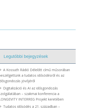
Legutóbbi bejegyzések
A Kossuth Rádió Délelőtt című műsorában
beszélgettünk a tudatos idősödésről és az
idősgondozás jövőjéről
Digitalizáció és AI az idősgondozás
szolgálatában – szakmai konferencia a
LONGEVITY INTERREG Projekt keretében
Tudatos idősödés a 21. században –