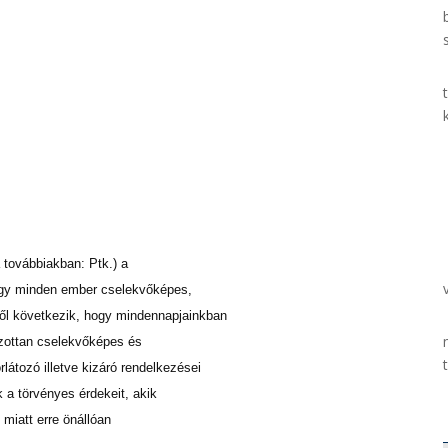
a továbbiakban: Ptk.) a
ogy minden ember cselekvőképes,
bből következik, hogy mindennapjainkban
ozottan cselekvőképes és
látozó illetve kizáró rendelkezései
a törvényes érdekeit, akik
 miatt erre önállóan