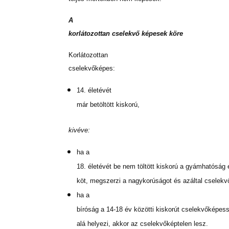
A
korlátozottan cselekvő képesek köre
Korlátozottan
cselekvőképes:
14. életévét
már betöltött kiskorú,
kivéve:
ha a
18. életévét be nem töltött kiskorú a gyámhatóság
köt, megszerzi a nagykorúságot és azáltal cselekv
ha a
bíróság a 14-18 év közötti kiskorút cselekvőképes
alá helyezi, akkor az cselekvőképtelen lesz.