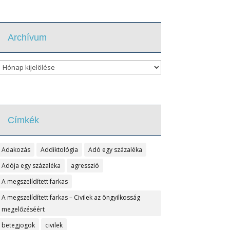
Archívum
Archívum
Címkék
Adakozás
Addiktológia
Adó egy százaléka
Adója egy százaléka
agresszió
A megszelídített farkas
A megszelídített farkas – Civilek az öngyilkosság
megelőzéséért
betegjogok
civilek