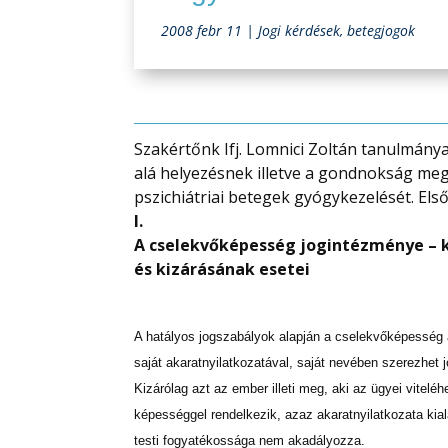
2008 febr 11
|
Jogi kérdések, betegjogok
Szakértőnk Ifj. Lomnici Zoltán tanulmán
alá helyezésnek illetve a gondnokság meg
pszichiátriai betegek gyógykezelését. Első
I.
A cselekvőképesség jogintézménye – 
és kizárásának esetei
A hatályos jogszabályok alapján a cselekvőképesség
saját akaratnyilatkozatával, saját nevében szerezhet j
Kizárólag azt az ember illeti meg, aki az ügyei vitelé
képességgel rendelkezik, azaz akaratnyilatkozata kia
testi fogyatékossága nem akadályozza.