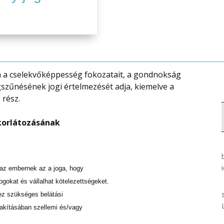
ya a cselekvőképpesség fokozatait, a gondnokság
szűnésének jogi értelmezését adja, kiemelve a
 rész.
korlátozásának
 az embernek az a joga, hogy
ogokat és vállalhat kötelezettségeket.
hez szükséges belátási
lakításában szellemi és/vagy