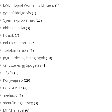
EWE – Equal Woman is Efficient
(1)
gyászfeldolgozás
(1)
Gyermekproblémák
(20)
Idősek oldalai
(3)
Illúziók
(7)
Induló csoportok
(6)
irodalomterápia
(1)
Jogi kérdések, betegjogok
(10)
kényszeres gyűjtögetés
(1)
kiégés
(1)
Könyvajánló
(29)
LONGEVTIY
(4)
mediáció
(1)
mentális egészség
(3)
MHM hírlevél
(6)