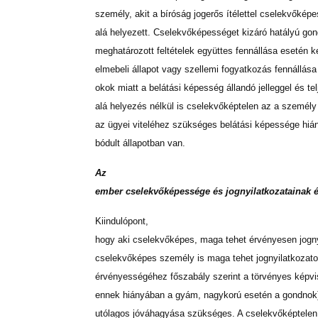
személy, akit a bíróság jogerős ítélettel cselekvőké
alá helyezett. Cselekvőképességet kizáró hatályú go
meghatározott feltételek együttes fennállása esetén k
elmebeli állapot vagy szellemi fogyatkozás fennállása
okok miatt a belátási képesség állandó jelleggel és t
alá helyezés nélkül is cselekvőképtelen az a személy 
az ügyei viteléhez szükséges belátási képessége hiány
bódult állapotban van.
Az
ember cselekvőképessége és jognyilatkozatainak 
Kiindulópont,
hogy aki cselekvőképes, maga tehet érvényesen jognyi
cselekvőképes személy is maga tehet jognyilatkozatot
érvényességéhez főszabály szerint a törvényes képvis
ennek hiányában a gyám, nagykorú esetén a gondnok
utólagos jóváhagyása szükséges. A cselekvőképtelen