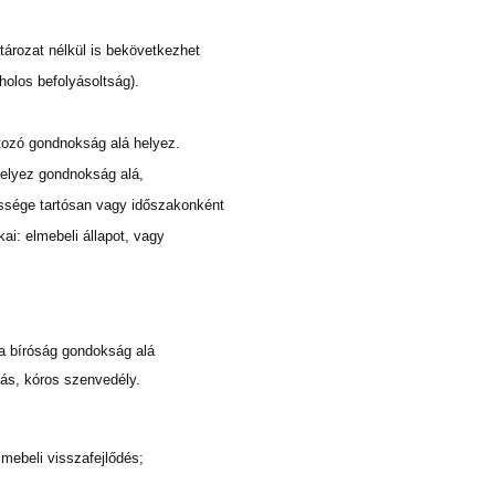
atározat nélkül is bekövetkezhet
oholos befolyásoltság).
tozó gondnokság alá helyez.
helyez gondnokság alá,
essége tartósan vagy időszakonként
i: elmebeli állapot, vagy
 a bíróság gondokság alá
zás, kóros szenvedély.
lmebeli visszafejlődés;