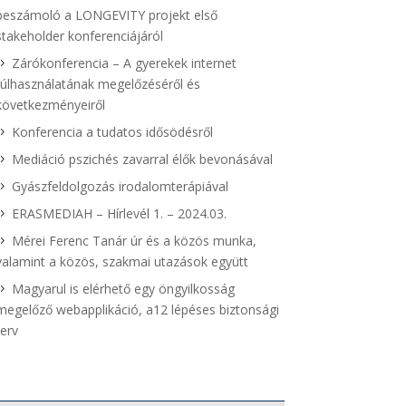
beszámoló a LONGEVITY projekt első
stakeholder konferenciájáról
Zárókonferencia – A gyerekek internet
túlhasználatának megelőzéséről és
következményeiről
Konferencia a tudatos idősödésről
Mediáció pszichés zavarral élők bevonásával
Gyászfeldolgozás irodalomterápiával
ERASMEDIAH – Hírlevél 1. – 2024.03.
Mérei Ferenc Tanár úr és a közös munka,
valamint a közös, szakmai utazások együtt
Magyarul is elérhető egy öngyilkosság
megelőző webapplikáció, a12 lépéses biztonsági
terv