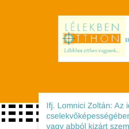
E
Ifj. Lomnici Zoltán: Az i
cselekvőképességében 
vagy abból kizárt szem