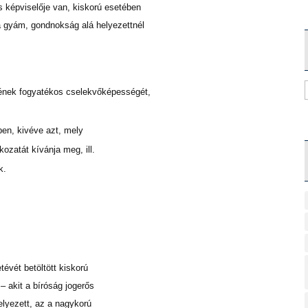
képviselője van, kiskorú esetében
a gyám, gondnokság alá helyezettnél
tjének fogyatékos cselekvőképességét,
ben, kivéve azt, mely
ozatát kívánja meg, ill.
k.
tévét betöltött kiskorú
– akit a bíróság jogerős
elyezett, az a nagykorú