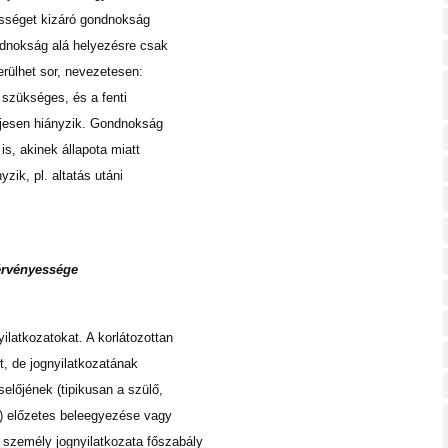
pességet kizáró gondnokság
ndnokság alá helyezésre csak
erülhet sor, nevezetesen:
 szükséges, és a fenti
eljesen hiányzik. Gondnokság
is, akinek állapota miatt
zik, pl. altatás utáni
érvényessége
latkozatokat. A korlátozottan
, de jognyilatkozatának
előjének (tipikusan a szülő,
) előzetes beleegyezése vagy
 személy jognyilatkozata főszabály