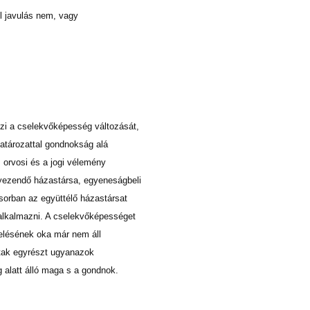
ol javulás nem, vagy
 a cselekvőképesség változását,
atározattal gondnokság alá
 orvosi és a jogi vélemény
elyezendő házastársa, egyeneságbeli
orban az együttélő házastársat
l alkalmazni. A cselekvőképességet
delésének oka már nem áll
ltak egyrészt ugyanazok
 alatt álló maga s a gondnok.