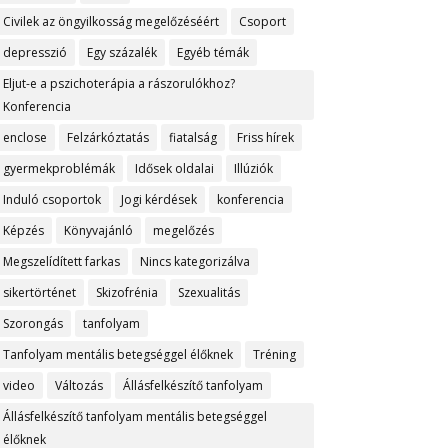
Civilek az öngyilkosság megelőzéséért
Csoport
depresszió
Egy százalék
Egyéb témák
Eljut-e a pszichoterápia a rászorulókhoz?
Konferencia
enclose
Felzárkóztatás
fiatalság
Friss hírek
gyermekproblémák
Idősek oldalai
Illúziók
Induló csoportok
Jogi kérdések
konferencia
Képzés
Könyvajánló
megelőzés
Megszelídített farkas
Nincs kategorizálva
sikertörténet
Skizofrénia
Szexualitás
Szorongás
tanfolyam
Tanfolyam mentális betegséggel élőknek
Tréning
video
Változás
Állásfelkészítő tanfolyam
Állásfelkészítő tanfolyam mentális betegséggel
élőknek