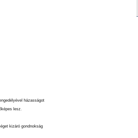
 engedélyével házasságot
őképes lesz.
séget kizáró gondnokság