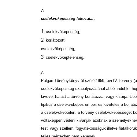
A
cselekvőképesség fokozatai:
cselekvőképesség,
korlátozott
cselekvőképesség,
cselekvőképtelenség.
A
Polgári Törvénykönyvről szóló 1959. évi IV. törvény (
cselekvőképesség szabályozásánál abból indul ki, h
kivéve, ha azt a törvény korlátozza, vagy kizárja. E
tipikus a cselekvőképes ember, és kivételes a korlát
a cselekvőképtelen. a törvény cselekvőképességet kor
voltaképpen védeni kívánják azoknak a személyeknek 
testi vagy szellemi fogyatékosságuk illetve fiatalkoruk
teljes mértékben nem képesek.