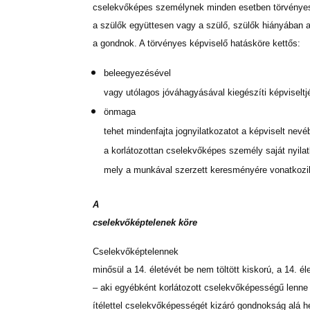
cselekvőképes személynek minden esetben törvényes 
a szülők együttesen vagy a szülő, szülők hiányában 
a gondnok. A törvényes képviselő hatásköre kettős:
beleegyezésével
vagy utólagos jóváhagyásával kiegészíti képvisel
önmaga
tehet mindenfajta jognyilatkozatot a képviselt nevé
a korlátozottan cselekvőképes személy saját nyilatk
mely a munkával szerzett keresményére vonatkozi
A
cselekvőképtelenek köre
Cselekvőképtelennek
minősül a 14. életévét be nem töltött kiskorú, a 14. éle
– aki egyébként korlátozott cselekvőképességű lenne 
ítélettel cselekvőképességét kizáró gondnokság alá h