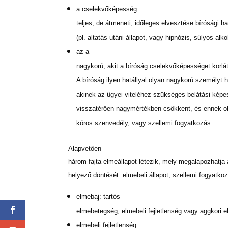
a cselekvőképesség
teljes, de átmeneti, időleges elvesztése bírósági h
(pl. altatás utáni állapot, vagy hipnózis, súlyos alk
az a
nagykorú, akit a bíróság cselekvőképességet korlá
A bíróság ilyen hatállyal olyan nagykorú személyt 
akinek az ügyei viteléhez szükséges belátási kép
visszatérően nagymértékben csökkent, és ennek oka
kóros szenvedély, vagy szellemi fogyatkozás.
Alapvetően
három fajta elmeállapot létezik, mely megalapozhatja
helyező döntését: elmebeli állapot, szellemi fogyatko
elmebaj: tartós
elmebetegség, elmebeli fejletlenség vagy aggkori e
elmebeli fejletlenség: