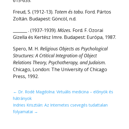
615-635.
Freud, S. (1912-13).
Totem és tabu
. Ford. Pártos
Zoltán. Budapest: Göncöl, n.d.
_______ . (1937-1939).
Mózes.
Ford. F. Ozorai
Gizella és Kertész Imre. Budapest: Európa, 1987.
Spero, M. H.
Religious Objects as Psychological
Structures: A Crtitical Integration of Object
Relations Theory, Psychotherapy, and Judaism.
Chicago, London: The University of Chicago
Press, 1992.
←
Dr. Rodé Magdolna: Virtuális medicina – előnyök és
hátrányok
Indries Krisztián: Az Internetes csevegés tudattalan
folyamatai
→