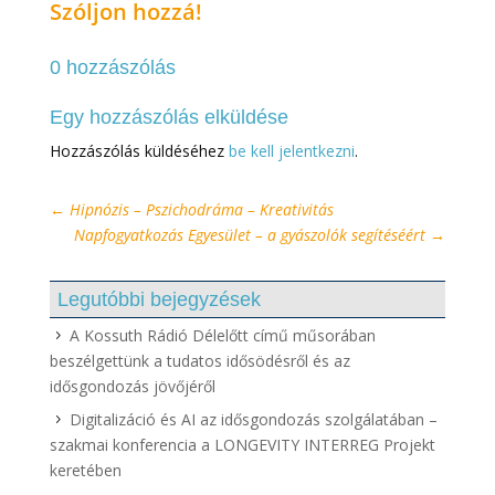
Szóljon hozzá!
0 hozzászólás
Egy hozzászólás elküldése
Hozzászólás küldéséhez
be kell jelentkezni
.
←
Hipnózis – Pszichodráma – Kreativitás
Napfogyatkozás Egyesület – a gyászolók segítéséért
→
Legutóbbi bejegyzések
A Kossuth Rádió Délelőtt című műsorában
beszélgettünk a tudatos idősödésről és az
idősgondozás jövőjéről
Digitalizáció és AI az idősgondozás szolgálatában –
szakmai konferencia a LONGEVITY INTERREG Projekt
keretében