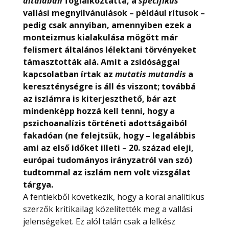
általában
foglalkoztatta, a
specifikus
vallási megnyilvánulások – például rítusok –
pedig csak annyiban, amennyiben ezek a
monteizmus kialakulása mögött már
felismert általános lélektani törvényeket
támasztották alá. Amit a zsidósággal
kapcsolatban írtak az
mutatis mutandis
a
kereszténységre is áll és viszont; továbbá
az iszlámra is kiterjeszthető, bár azt
mindenképp hozzá kell tenni, hogy a
pszichoanalízis történeti adottságaiból
fakadóan (ne felejtsük, hogy – legalábbis
ami az első időket illeti – 20. század eleji,
európai tudományos irányzatról van szó)
tudtommal az iszlám nem volt vizsgálat
tárgya.
A fentiekből következik, hogy a korai analitikus
szerzők kritikailag közelítették meg a vallási
jelenségeket. Ez alól talán csak a lelkész