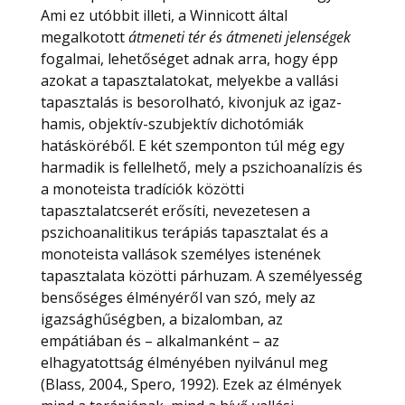
Ami ez utóbbit illeti, a Winnicott által
megalkotott
átmeneti tér és átmeneti jelenségek
fogalmai, lehetőséget adnak arra, hogy épp
azokat a tapasztalatokat, melyekbe a vallási
tapasztalás is besorolható, kivonjuk az igaz-
hamis, objektív-szubjektív dichotómiák
hatásköréből. E két szemponton túl még egy
harmadik is fellelhető, mely a pszichoanalízis és
a monoteista tradíciók közötti
tapasztalatcserét erősíti, nevezetesen a
pszichoanalitikus terápiás tapasztalat és a
monoteista vallások személyes istenének
tapasztalata közötti párhuzam. A személyesség
bensőséges élményéről van szó, mely az
igazsághűségben, a bizalomban, az
empátiában és – alkalmanként – az
elhagyatottság élményében nyilvánul meg
(Blass, 2004., Spero, 1992). Ezek az élmények