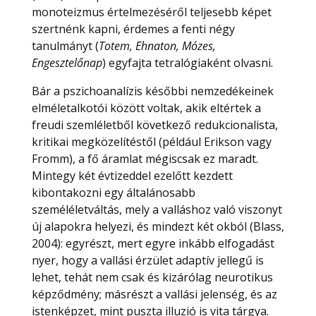
monoteizmus értelmezéséről teljesebb képet
szertnénk kapni, érdemes a fenti négy
tanulmányt (
Totem, Ehnaton, Mózes,
Engesztelőnap
) egyfajta tetralógiaként olvasni.
Bár a pszichoanalízis későbbi nemzedékeinek
elméletalkotói között voltak, akik eltértek a
freudi szemléletből következő redukcionalista,
kritikai megközelítéstől (például Erikson vagy
Fromm), a fő áramlat mégiscsak ez maradt.
Mintegy két évtizeddel ezelőtt kezdett
kibontakozni egy általánosabb
személéletváltás, mely a valláshoz való viszonyt
új alapokra helyezi, és mindezt két okból (Blass,
2004): egyrészt, mert egyre inkább elfogadást
nyer, hogy a vallási érzület adaptív jellegű is
lehet, tehát nem csak és kizárólag neurotikus
képződmény; másrészt a vallási jelenség, és az
istenképzet, mint puszta illuzió is vita tárgya.