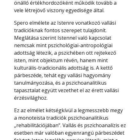
önálló értékhordozóként működik tovább a
vele létrejövő viszony egyedisége által.
Spero elmélete az Istenre vonatkozó vallási
tradícióknak fontos szerepet tulajdonít.
Meglátása szerint Istennel való kapcsolat
nemcsak mint pszichológiai-antropológiai
adottság létezik, a pszichében ott rejtekező
isten, mint objektum révén, hanem mint
kulturális-tradicionális adottság is. A kettő
párbeszéde, tehát egy vallási hagyomány
tanulmányozása, és a pszichoanalitikus
tapasztalat együtt vezethet el az érett vallási
érzésvilághoz.
Ez az elmélet kétségkívül a legmesszebb megy
a monoteista tradíciók pszichoanalitikus
„rehabilitációjában”. Vallás és pszichoanalízis ez
esetben már valóban egyenrangú párbeszédet