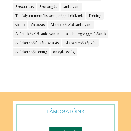
Szexualitás
Szorongás
tanfolyam
Tanfolyam mentális betegséggel élőknek
Tréning
video
Változás
Állásfelkészítő tanfolyam
Állásfelkészítő tanfolyam mentális betegséggel élőknek
Álláskereső felzárkóztatás
Álláskereső képzés
Álláskereső tréning
öngyilkosság
TÁMOGATÓINK