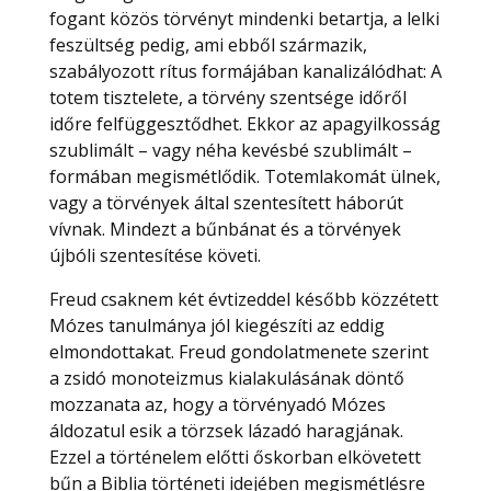
fogant közös törvényt mindenki betartja, a lelki
feszültség pedig, ami ebből származik,
szabályozott rítus formájában kanalizálódhat: A
totem tisztelete, a törvény szentsége időről
időre felfüggesztődhet. Ekkor az apagyilkosság
szublimált – vagy néha kevésbé szublimált –
formában megismétlődik. Totemlakomát ülnek,
vagy a törvények által szentesített háborút
vívnak. Mindezt a bűnbánat és a törvények
újbóli szentesítése követi.
Freud csaknem két évtizeddel később közzétett
Mózes tanulmánya jól kiegészíti az eddig
elmondottakat. Freud gondolatmenete szerint
a zsidó monoteizmus kialakulásának döntő
mozzanata az, hogy a törvényadó Mózes
áldozatul esik a törzsek lázadó haragjának.
Ezzel a történelem előtti őskorban elkövetett
bűn a Biblia történeti idejében megismétlésre