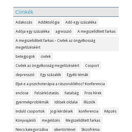
Címkék
Adakozás
Addiktológia
Adó egy százaléka
Adója egy százaléka
agresszió
A megszelídített farkas
A megszelídített farkas – Civilek az öngyilkosság
megelőzéséért
betegjogok
civilek
Civilek az öngyilkosság megelőzéséért
Csoport
depresszió
Egy százalék
Egyéb témák
Eljut-e a pszichoterápia a rászorulókhoz? Konferencia
enclose
Felzárkóztatás
fiatalság
Friss hírek
gyermekproblémák
Idősek oldalai
Illúziók
Induló csoportok
Jogi kérdések
konferencia
Képzés
Könyvajánló
megelőzés
Megszelídített farkas
Nincs kategorizálva
sikertörténet
Skizofrénia