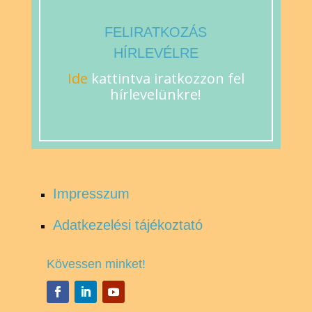
FELIRATKOZÁS
HÍRLEVÉLRE
Ide
kattintva iratkozzon fel
hírlevelünkre!
Impresszum
Adatkezelési tájékoztató
Kövessen minket!