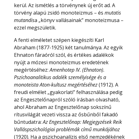
kerül. Az ismétlés a törvénynek új erőt ad. A
törvény alapú zsidó monoteizmus – és
mutatis
mutandis
a „könyv vallásainak” monoteizmusa –
ezzel megszületik.
A fenti elméletet szépen kiegészíti Karl
Abraham (1877-1925) két tanulmánya. Az egyik
Ehnaton fáraóról szól, és értékes adalékok
nyújt a mózesi monoteizmus eredetének
megértéséhez:
Amenhotep IV. (Ehnaton).
Pszichoanalitikus adalék személyisége és a
monoteista Aton-kultusz megértéséhez
(1912). A
freudi elmélet „gyakorlati” felhasználása pedig
az Engesztelőnapról szóló írásban olvasható,
ahol Abraham az Engesztelőnap sokszínű
rítusvilágát vezeti vissza az ősbűnből fakadó
bűntudatra:
Az Engesztelőnap: Megjegyzések Reik
Valláspszichológiai problémák című munkájához
(1920). Ha a pszichoanalízis első nemzedékének