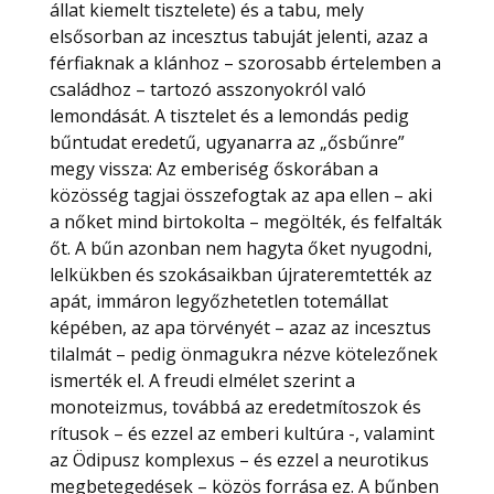
állat kiemelt tisztelete) és a tabu, mely
elsősorban az incesztus tabuját jelenti, azaz a
férfiaknak a klánhoz – szorosabb értelemben a
családhoz – tartozó asszonyokról való
lemondását. A tisztelet és a lemondás pedig
bűntudat eredetű, ugyanarra az „ősbűnre”
megy vissza: Az emberiség őskorában a
közösség tagjai összefogtak az apa ellen – aki
a nőket mind birtokolta – megölték, és felfalták
őt. A bűn azonban nem hagyta őket nyugodni,
lelkükben és szokásaikban újrateremtették az
apát, immáron legyőzhetetlen totemállat
képében, az apa törvényét – azaz az incesztus
tilalmát – pedig önmagukra nézve kötelezőnek
ismerték el. A freudi elmélet szerint a
monoteizmus, továbbá az eredetmítoszok és
rítusok – és ezzel az emberi kultúra -, valamint
az Ödipusz komplexus – és ezzel a neurotikus
megbetegedések – közös forrása ez. A bűnben