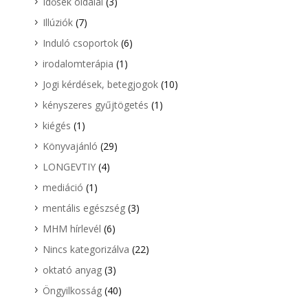
Idősek oldalai
(3)
Illúziók
(7)
Induló csoportok
(6)
irodalomterápia
(1)
Jogi kérdések, betegjogok
(10)
kényszeres gyűjtögetés
(1)
kiégés
(1)
Könyvajánló
(29)
LONGEVTIY
(4)
mediáció
(1)
mentális egészség
(3)
MHM hírlevél
(6)
Nincs kategorizálva
(22)
oktató anyag
(3)
Öngyilkosság
(40)