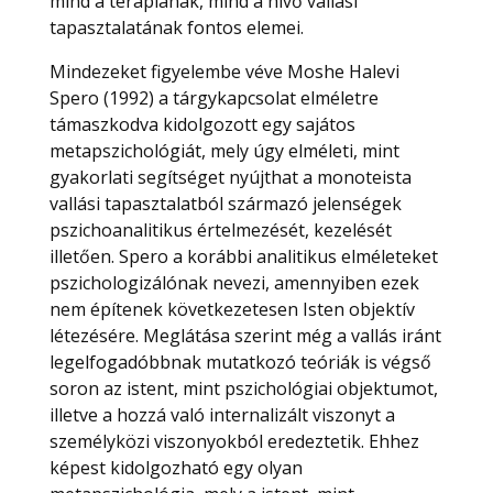
mind a terápiának, mind a hívő vallási
tapasztalatának fontos elemei.
Mindezeket figyelembe véve Moshe Halevi
Spero (1992) a tárgykapcsolat elméletre
támaszkodva kidolgozott egy sajátos
metapszichológiát, mely úgy elméleti, mint
gyakorlati segítséget nyújthat a monoteista
vallási tapasztalatból származó jelenségek
pszichoanalitikus értelmezését, kezelését
illetően. Spero a korábbi analitikus elméleteket
pszichologizálónak nevezi, amennyiben ezek
nem építenek következetesen Isten objektív
létezésére. Meglátása szerint még a vallás iránt
legelfogadóbbnak mutatkozó teóriák is végső
soron az istent, mint pszichológiai objektumot,
illetve a hozzá való internalizált viszonyt a
személyközi viszonyokból eredeztetik. Ehhez
képest kidolgozható egy olyan