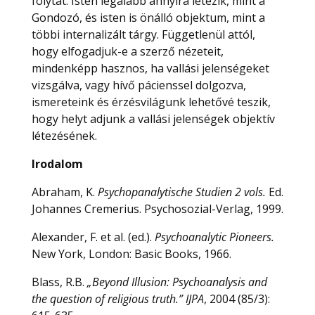
folytat: Isten legalább annyira létezik, mint a
Gondozó, és isten is önálló objektum, mint a
többi internalizált tárgy. Függetlenül attól,
hogy elfogadjuk-e a szerző nézeteit,
mindenképp hasznos, ha vallási jelenségeket
vizsgálva, vagy hívő pácienssel dolgozva,
ismereteink és érzésvilágunk lehetővé teszik,
hogy helyt adjunk a vallási jelenségek objektív
létezésének.
Irodalom
Abraham, K.
Psychopanalytische Studien 2 vols.
Ed.
Johannes Cremerius. Psychosozial-Verlag, 1999.
Alexander, F. et al. (ed.).
Psychoanalytic Pioneers.
New York, London: Basic Books, 1966.
Blass, R.B.
„Beyond Illusion: Psychoanalysis and
the question of religious truth.” IJPA
, 2004 (85/3):