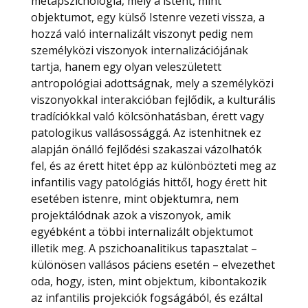
metapszichológia, mely a istent, mint
objektumot, egy külső Istenre vezeti vissza, a
hozzá való internalizált viszonyt pedig nem
személyközi viszonyok internalizációjának
tartja, hanem egy olyan veleszületett
antropológiai adottságnak, mely a személyközi
viszonyokkal interakcióban fejlődik, a kulturális
tradíciókkal való kölcsönhatásban, érett vagy
patologikus vallásossággá. Az istenhitnek ez
alapján önálló fejlődési szakaszai vázolhatók
fel, és az érett hitet épp az különbözteti meg az
infantilis vagy patológiás hittől, hogy érett hit
esetében istenre, mint objektumra, nem
projektálódnak azok a viszonyok, amik
egyébként a többi internalizált objektumot
illetik meg. A pszichoanalitikus tapasztalat –
különösen vallásos páciens esetén – elvezethet
oda, hogy, isten, mint objektum, kibontakozik
az infantilis projekciók fogságából, és ezáltal