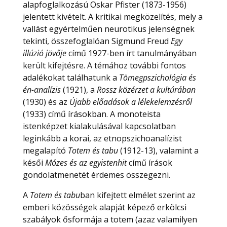
alapfoglalkozású Oskar Pfister (1873-1956)
jelentett kivételt. A kritikai megközelítés, mely a
vallást egyértelműen neurotikus jelenségnek
tekinti, összefoglalóan Sigmund Freud
Egy
illúzió jövője
című 1927-ben írt tanulmányában
került kifejtésre. A témához további fontos
adalékokat találhatunk a
Tömegpszichológia és
én-analízis
(1921), a
Rossz közérzet a kultúrában
(1930) és az
Újabb előadások a lélekelemzésről
(1933) című írásokban. A monoteista
istenképzet kialakulásával kapcsolatban
leginkább a korai, az etnopszichoanalízist
megalapító
Totem és tabu
(1912-13), valamint a
késői
Mózes és az egyistenhit
című írások
gondolatmenetét érdemes összegezni.
A
Totem és tabu
ban kifejtett elmélet szerint az
emberi közösségek alapját képező erkölcsi
szabályok ősformája a totem (azaz valamilyen